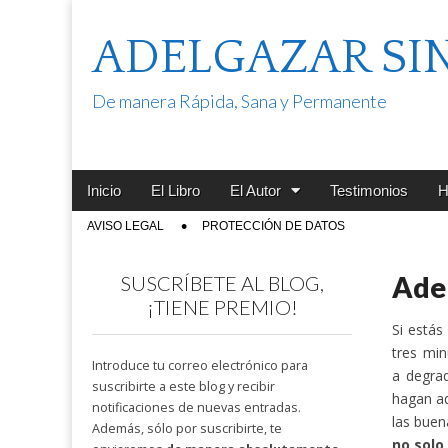
ADELGAZAR SI
De manera Rápida, Sana y Permanente
Main
Skip
Inicio
El Libro
El Autor
Testimonios
H
menu
to
Sub
AVISO LEGAL
PROTECCIÓN DE DATOS
content
menu
Adel
SUSCRÍBETE AL BLOG,
¡TIENE PREMIO!
Si estás
tres mi
Introduce tu correo electrónico para
a degrad
suscribirte a este blog y recibir
hagan ad
notificaciones de nuevas entradas.
las buen
Además, sólo por suscribirte, te
no solo