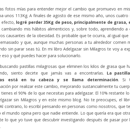
as fotos mías para entender mejor el cambio que promuevo en mis l
ba unos 113Kg. A finales de agosto de ese mismo año, unos cuatro
 efecto,
logré perder 35Kg de peso, principalmente de grasa,
e cambiando mis hábitos alimenticios y, sobre todo, aprendiendo a 
os causantes de la obesidad. Es probable que te ocurra, al igual que
emasiado y que, aunque muchas personas a tu alrededor comen m
do sin parar seas tú. En mi libro Adelgazar sin Milagros te voy a exp
e eso y qué puedes hacer para solucionarlo.
 buscando pastillas milagrosas que eliminen los kilos de grasa que h
ndo, siento decirte que jamás vas a encontrarlas.
La pastill
tas está en tu cabeza y se llama determinación
. Si 
ación por realizar este cambio, mejorando sustancialmente tu cuerp
a tienes el 90% de lo que necesitas para adelgazar. El 10% restante l
elgazar sin Milagros y en este mismo blog. No te preocupes, el libro 
Al contrario, lo escribí pensando en personas como nosotros, que 
 el mundo opina pero que nadie entiende. Lo que quería era que otr
te lo que yo tuve que descubrir investigando después de pasar por
.