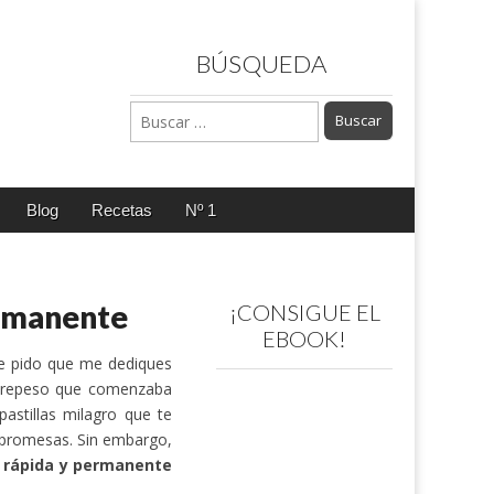
BÚSQUEDA
Buscar:
Blog
Recetas
Nº 1
ermanente
¡CONSIGUE EL
EBOOK!
e pido que me dediques
obrepeso que comenzaba
astillas milagro que te
s promesas. Sin embargo,
 rápida y permanente