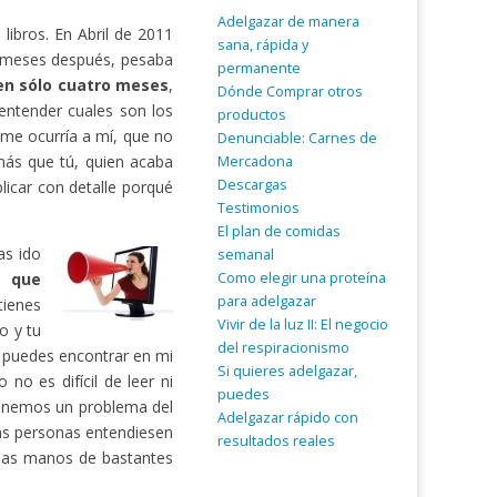
Adelgazar de manera
ibros. En Abril de 2011
sana, rápida y
 meses después, pesaba
permanente
 en sólo cuatro meses
,
Dónde Comprar otros
entender cuales son los
productos
 me ocurría a mí, que no
Denunciable: Carnes de
ás que tú, quien acaba
Mercadona
Descargas
licar con detalle porqué
Testimonios
El plan de comidas
as ido
semanal
Como elegir una proteína
a que
para adelgazar
tienes
Vivir de la luz II: El negocio
o y tu
del respiracionismo
o puedes encontrar en mi
Si quieres adelgazar,
no es difícil de leer ni
puedes
tenemos un problema del
Adelgazar rápido con
as personas entendiesen
resultados reales
 las manos de bastantes