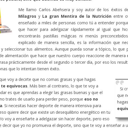
Me llamo Carlos Abehsera y soy autor de los éxitos 
Milagros
y
La gran Mentira de la Nutrición
entre ot
enseñado a miles de personas como tú a entender porqué
que hacer para adelgazar rápidamente al igual que hic
encontrarás pastillas mágicas ni menús preconcebido
explicado de manera sencilla, es la información que ne
y seleccionar tus alimentos. Aunque pueda sonar a tópico, lo que 
de alimentación que hace que nuestro cuerpo reaccione de manera 
rasa prácticamente desde el segundo o tercer día, por eso los resu
onas que lo intentan tienen éxito.
 que voy a decirte que no comas grasas y que hagas
,
te equivocas
. Más bien al contrario, lo que te voy a
Si c
ar es que aprendas a elegir las grasas buenas y que el
que n
no trates de usarlo para perder peso, porque
eso no
hagas
a
. Si necesitas hacer deporte de manera intensiva para
equi
eso quiere decir que existe un desequilibrio energético en tu
Yo voy a enseñarte a adelgazar sin hacer deporte, pero eso
e decir que yo no promueva el deporte, sino que te voy a enseñar a ut