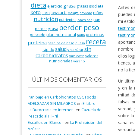
dieta
grasa
ejercicio
isodieta
grasas
Antes de
keto
lowcarb
niños
libro
Málaga
navidad
puedes 
nutrición
pan
nutrientes
obesidad
mi estil
perder peso
testimo
perder grasa
plan nutricional
proteinas
pescado
testimon
pollo
receta
aportand
proteína
pérdida de peso
queso
salud
sin
nombre y
rápido
sin azúcar
carbohidratos
ellos lo
valores
slim pasta
nutricionales
verano
tienes, 
no la ti
ÚLTIMOS COMENTARIOS
Un últim
y en la
mitad de
Pan bajo en Carbohidratos CSC Foods |
falsas 
ADELGAZAR SIN MILAGROS
en
El Libro
verdad, 
La Burocracia en Internet -
en
Cazuela de
sobre la
Pescado al Pil-Pil
sana es
Escaños en Blanco -
en
La Prohibición del
Azúcar
verdurit