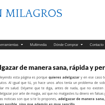
N MILAGROS
erramientas
Multimedia
Dónde Comprar
Contacto
gazar de manera sana, rápida y p
 leyendo esta página es porque
quieres adelgazar
y en ese caso t
nutos. Al igual que tú, yo hace unos años tenía un problema de s
ar mi salud. Déjame que te diga, antes de nada, que no existen p
elgazar por arte de magia, así que no malgastes tu dinero en falsa
as noticias son que si te lo propones,
adelgazar de manera sana,
 es posible, sino que además es muy sencillo
.