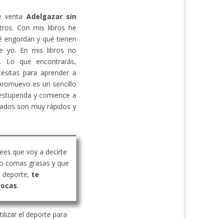
de venta
Adelgazar sin
ros. Con mis libros he
 engordan y qué tienen
e yo. En mis libros no
s. Lo que encontrarás,
cesitas para aprender a
promuevo es un sencillo
estupenda y comience a
ltados son muy rápidos y
rees que voy a decirte
o comas grasas y que
 deporte,
te
vocas
.
ilizar el deporte para