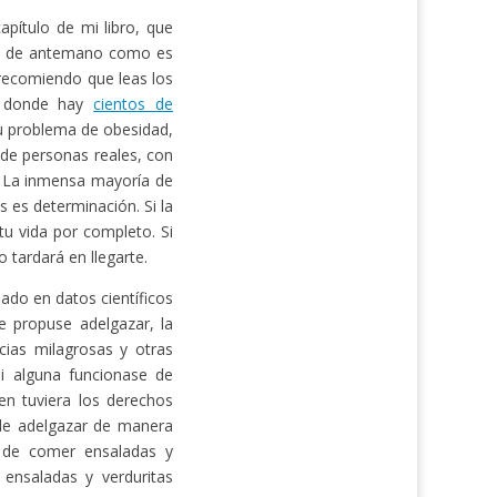
pítulo de mi libro, que
ás de antemano como es
e recomiendo que leas los
 donde hay
cientos de
u problema de obesidad,
 de personas reales, con
. La inmensa mayoría de
s es determinación. Si la
u vida por completo. Si
 tardará en llegarte.
ado en datos científicos
 propuse adelgazar, la
cias milagrosas y otras
Si alguna funcionase de
en tuviera los derechos
 de adelgazar de manera
e de comer ensaladas y
 ensaladas y verduritas