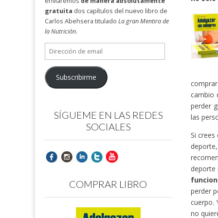
enviaremos
de manera absolutamente
gratuita
dos capítulos del nuevo libro de
Carlos Abehsera titulado
La gran Mentira de
la Nutrición
.
Dirección
de
email
Subscribirme
comprar 
cambio 
perder g
SÍGUEME EN LAS REDES
las pers
SOCIALES
Si crees
deporte
recomend
deporte 
funcion
COMPRAR LIBRO
perder p
cuerpo. 
no quier