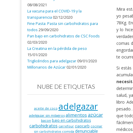
08/08/2021
Mira est
La vacuna para el COVID-19 y la
yo pesa
transparencia
02/12/2020
78Kg. En
Fine Pasta: Pasta sin carbohidratos para
y lo hic
todos
29/09/2020
Pan bajo en carbohidratos de CSC Foods
verdader
02/03/2020
comas d
La Creatina en la pérdida de peso
engordan
15/01/2020
te ocurr
Triglicéridos para adelgazar
09/01/2020
Millonarios de Azúcar
02/01/2020
Si estás
acumula
necesi
NUBE DE ETIQUETAS
determin
salud, y
libro Ad
adelgazar
pesado. 
aceite de coco
azúcar
alimentos
que todo
adelgazar sin milagros
bajo en carbohidratos
bacon
fácilmen
carbohidratos
ciaocarb
carrefour
cocinar
médicos
denunciable
comida
sin carbohidratos