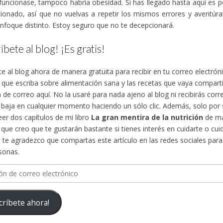
funcionase, tampoco habría obesidad. Si has llegado hasta aquí es 
ionado, así que no vuelvas a repetir los mismos errores y aventúra
nfoque distinto. Estoy seguro que no te decepcionará.
íbete al blog! ¡Es gratis!
te al blog ahora de manera gratuita para recibir en tu correo electró
s que escriba sobre alimentación sana y las recetas que vaya compa
n de correo aquí. No la usaré para nada ajeno al blog ni recibirás cor
 baja en cualquier momento haciendo un sólo clic. Además, solo por su
eer dos capítulos de mi libro
La gran mentira de la nutrición
de ma
, que creo que te gustarán bastante si tienes interés en cuidarte o cuid
te agradezco que compartas este artículo en las redes sociales para d
sonas.
n
críbete ahora!
ico