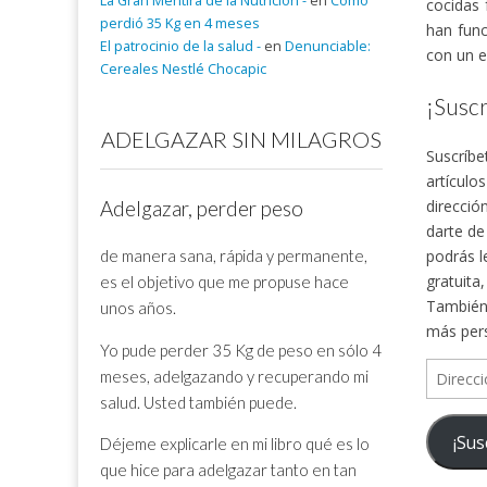
La Gran Mentira de la Nutrición -
en
Cómo
cocidas 
perdió 35 Kg en 4 meses
han func
El patrocinio de la salud -
en
Denunciable:
con un e
Cereales Nestlé Chocapic
¡Suscr
ADELGAZAR SIN MILAGROS
Suscríbe
artículo
direcció
Adelgazar, perder peso
darte de
de manera sana, rápida y permanente,
podrás l
gratuita
es el objetivo que me propuse hace
También 
unos años.
más per
Yo pude perder 35 Kg de peso en sólo 4
Direcció
meses, adelgazando y recuperando mi
de
salud. Usted también puede.
correo
¡Sus
Déjeme explicarle en mi libro qué es lo
electrón
que hice para adelgazar tanto en tan