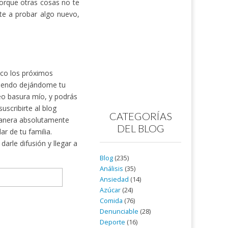
porque otras cosas no te
te a probar algo nuevo,
nico los próximos
rtiendo dejándome tu
reo basura mío, y podrás
scribirte al blog
CATEGORÍAS
nera absolutamente
DEL BLOG
ar de tu familia.
arle difusión y llegar a
Blog
(235)
Análisis
(35)
Ansiedad
(14)
Azúcar
(24)
Comida
(76)
Denunciable
(28)
Deporte
(16)