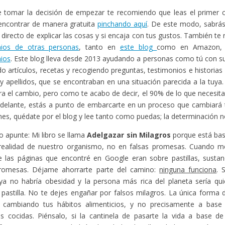
 tomar la decisión de empezar te recomiendo que leas el primer ca
encontrar de manera gratuita
pinchando aquí
. De este modo, sabr
o directo de explicar las cosas y si encaja con tus gustos. También t
nios de otras personas
, tanto en
este blog
como en Amazon,
ios
. Este blog lleva desde 2013 ayudando a personas como tú con s
o artículos, recetas y recogiendo preguntas, testimonios e historias
 apellidos, que se encontraban en una situación parecida a la tuya
gra el cambio, pero como te acabo de decir, el 90% de lo que necesita
adelante, estás a punto de embarcarte en un proceso que cambiará t
enes, quédate por el blog y lee tanto como puedas; la determinación no
o apunte: Mi libro se llama
Adelgazar sin Milagros
porque está bas
 realidad de nuestro organismo, no en falsas promesas. Cuando me
 las páginas que encontré en Google eran sobre pastillas, sustan
promesas. Déjame ahorrarte parte del camino:
ninguna funciona
. 
ya no habría obesidad y la persona más rica del planeta sería qui
 pastilla. No te dejes engañar por falsos milagros. La única forma
 cambiando tus hábitos alimenticios, y no precisamente a bas
as cocidas. Piénsalo, si la cantinela de pasarte la vida a base de