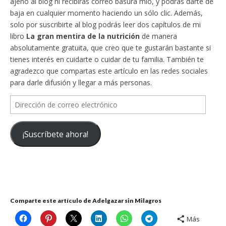
ajeno al blog ni recibirás correo basura mío, y podrás darte de
baja en cualquier momento haciendo un sólo clic. Además,
solo por suscribirte al blog podrás leer dos capítulos de mi
libro
La gran mentira de la nutrición
de manera
absolutamente gratuita, que creo que te gustarán bastante si
tienes interés en cuidarte o cuidar de tu familia. También te
agradezco que compartas este artículo en las redes sociales
para darle difusión y llegar a más personas.
Dirección
de
correo
¡Suscríbete ahora!
electrónico
Comparte este artículo de Adelgazar sin Milagros
Más