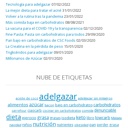
Tecnología para adelgazar
07/02/2022
La mejor dieta para tratar el acné
31/01/2022
Volver a la rutina tras la pandemia
23/01/2022
Más comida baja en carbohidratos
08/08/2021
La vacuna para el COVID-19 y la transparencia
02/12/2020
Fine Pasta: Pasta sin carbohidratos para todos
29/09/2020
Pan bajo en carbohidratos de CSC Foods
02/03/2020
La Creatina en la pérdida de peso
15/01/2020
Triglicéridos para adelgazar
09/01/2020
Millonarios de Azúcar
02/01/2020
NUBE DE ETIQUETAS
adelgazar
adelgazar sin milagros
aceite de coco
azúcar
alimentos
carbohidratos
bajo en carbohidratos
bacon
denunciable
ciaocarb
comida
carrefour
cocinar sin carbohidratos
dieta
keto
grasa
lowcarb
ejercicio
isodieta
grasas
libro
Málaga
nutrición
niños
pan
nutrientes
perder grasa
navidad
obesidad