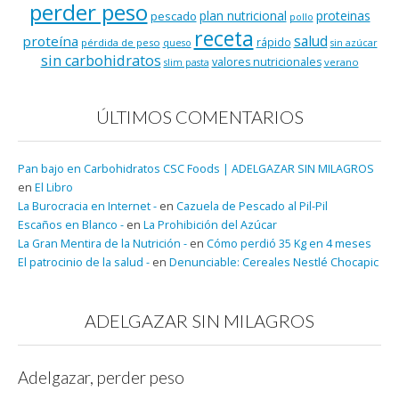
perder peso
plan nutricional
proteinas
pescado
pollo
receta
salud
proteína
rápido
pérdida de peso
queso
sin azúcar
sin carbohidratos
valores nutricionales
verano
slim pasta
ÚLTIMOS COMENTARIOS
Pan bajo en Carbohidratos CSC Foods | ADELGAZAR SIN MILAGROS
en
El Libro
La Burocracia en Internet -
en
Cazuela de Pescado al Pil-Pil
Escaños en Blanco -
en
La Prohibición del Azúcar
La Gran Mentira de la Nutrición -
en
Cómo perdió 35 Kg en 4 meses
El patrocinio de la salud -
en
Denunciable: Cereales Nestlé Chocapic
ADELGAZAR SIN MILAGROS
Adelgazar, perder peso