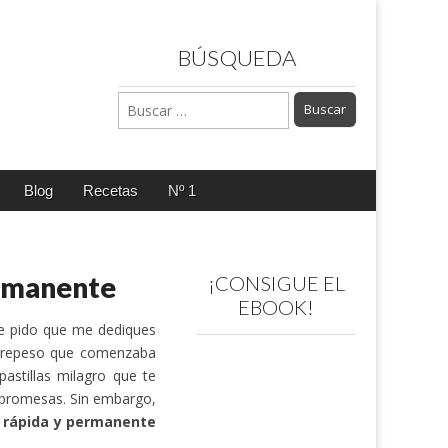
BÚSQUEDA
Buscar:
Blog
Recetas
Nº 1
ermanente
¡CONSIGUE EL
EBOOK!
e pido que me dediques
obrepeso que comenzaba
astillas milagro que te
s promesas. Sin embargo,
 rápida y permanente