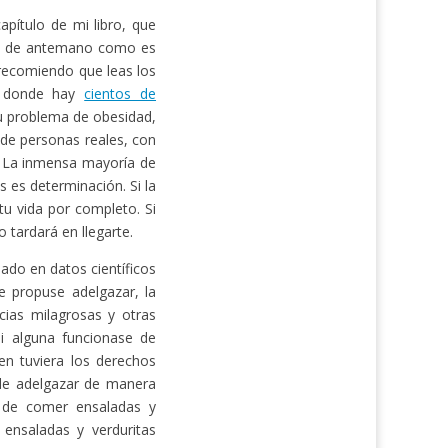
pítulo de mi libro, que
ás de antemano como es
e recomiendo que leas los
 donde hay
cientos de
u problema de obesidad,
 de personas reales, con
. La inmensa mayoría de
s es determinación. Si la
u vida por completo. Si
 tardará en llegarte.
ado en datos científicos
 propuse adelgazar, la
cias milagrosas y otras
Si alguna funcionase de
en tuviera los derechos
 de adelgazar de manera
e de comer ensaladas y
 ensaladas y verduritas