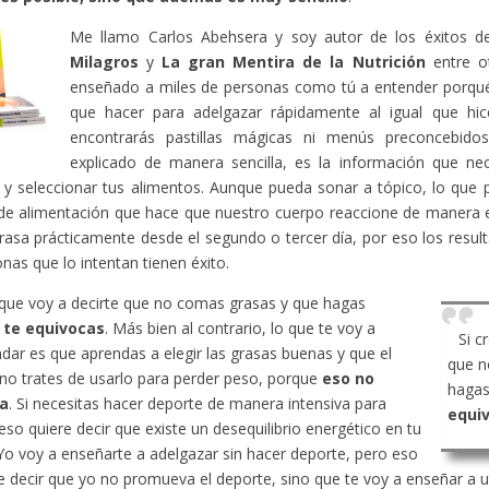
Me llamo Carlos Abehsera y soy autor de los éxitos 
Milagros
y
La gran Mentira de la Nutrición
entre ot
enseñado a miles de personas como tú a entender porqué
que hacer para adelgazar rápidamente al igual que hic
encontrarás pastillas mágicas ni menús preconcebido
explicado de manera sencilla, es la información que ne
y seleccionar tus alimentos. Aunque pueda sonar a tópico, lo que 
de alimentación que hace que nuestro cuerpo reaccione de manera 
rasa prácticamente desde el segundo o tercer día, por eso los resu
onas que lo intentan tienen éxito.
 que voy a decirte que no comas grasas y que hagas
,
te equivocas
. Más bien al contrario, lo que te voy a
Si c
ar es que aprendas a elegir las grasas buenas y que el
que n
no trates de usarlo para perder peso, porque
eso no
hagas
a
. Si necesitas hacer deporte de manera intensiva para
equi
eso quiere decir que existe un desequilibrio energético en tu
Yo voy a enseñarte a adelgazar sin hacer deporte, pero eso
e decir que yo no promueva el deporte, sino que te voy a enseñar a ut