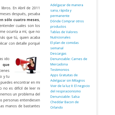
Adelgazar de manera
ibros. En Abril de 2011
sana, rápida y
 meses después, pesaba
permanente
 en sólo cuatro meses
,
Dónde Comprar otros
entender cuales son los
productos
 me ocurría a mí, que no
Tablas de Valores
ás que tú, quien acaba
Nutricionales
El plan de comidas
licar con detalle porqué
semanal
Descargas
as ido
Denunciable: Carnes de
Mercadona
a que
Testimonios
tienes
Apps Gratuitas de
o y tu
Adelgazar sin Milagros
o puedes encontrar en mi
Vivir de la luz II: El negocio
no es difícil de leer ni
del respiracionismo
tenemos un problema del
Denunciable: Salsa
as personas entendiesen
Cheddar Bacon de
 las manos de bastantes
Orlando