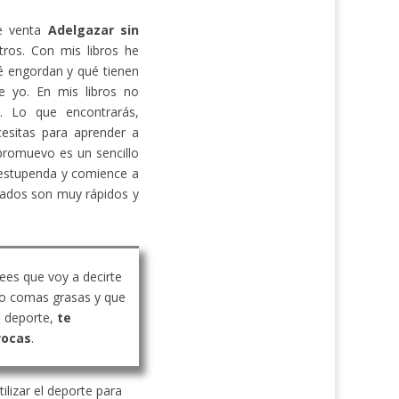
de venta
Adelgazar sin
ros. Con mis libros he
 engordan y qué tienen
e yo. En mis libros no
s. Lo que encontrarás,
cesitas para aprender a
promuevo es un sencillo
estupenda y comience a
ltados son muy rápidos y
rees que voy a decirte
o comas grasas y que
 deporte,
te
vocas
.
ilizar el deporte para