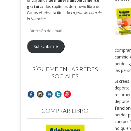
enviaremos
de manera absolutamente
gratuita
dos capítulos del nuevo libro de
Carlos Abehsera titulado
La gran Mentira de
la Nutrición
.
Dirección
de
email
Subscribirme
comprar 
cambio 
perder g
SÍGUEME EN LAS REDES
las pers
SOCIALES
Si crees
deporte
recomend
deporte 
funcion
COMPRAR LIBRO
perder p
cuerpo. 
no quier