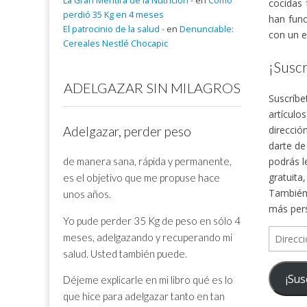
La Gran Mentira de la Nutrición -
en
Cómo
cocidas 
perdió 35 Kg en 4 meses
han func
El patrocinio de la salud -
en
Denunciable:
con un e
Cereales Nestlé Chocapic
¡Suscr
ADELGAZAR SIN MILAGROS
Suscríbe
artículo
direcció
Adelgazar, perder peso
darte de
de manera sana, rápida y permanente,
podrás l
gratuita
es el objetivo que me propuse hace
También 
unos años.
más per
Yo pude perder 35 Kg de peso en sólo 4
Direcció
meses, adelgazando y recuperando mi
de
salud. Usted también puede.
correo
¡Sus
Déjeme explicarle en mi libro qué es lo
electrón
que hice para adelgazar tanto en tan