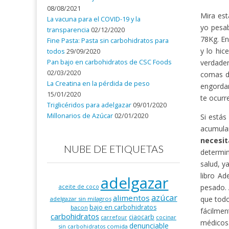
08/08/2021
Mira est
La vacuna para el COVID-19 y la
yo pesa
transparencia
02/12/2020
78Kg. En
Fine Pasta: Pasta sin carbohidratos para
y lo hic
todos
29/09/2020
Pan bajo en carbohidratos de CSC Foods
verdader
02/03/2020
comas d
La Creatina en la pérdida de peso
engordan
15/01/2020
te ocurr
Triglicéridos para adelgazar
09/01/2020
Millonarios de Azúcar
02/01/2020
Si estás
acumula
necesi
NUBE DE ETIQUETAS
determin
salud, y
libro Ad
adelgazar
pesado. 
aceite de coco
azúcar
alimentos
que todo
adelgazar sin milagros
bajo en carbohidratos
bacon
fácilmen
carbohidratos
ciaocarb
carrefour
cocinar
médicos
denunciable
comida
sin carbohidratos