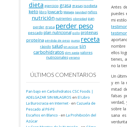
dieta
grasa
ejercicio
isodieta
grasas
Antes de
keto
lowcarb
niños
libro
Málaga
navidad
puedes 
nutrición
pan
nutrientes
obesidad
mi estil
perder peso
testimo
perder grasa
plan nutricional
proteinas
pescado
testimon
pollo
receta
aportand
proteína
pérdida de peso
queso
salud
sin
nombre y
rápido
sin azúcar
carbohidratos
ellos lo
valores
slim pasta
nutricionales
verano
tienes, 
no la ti
ÚLTIMOS COMENTARIOS
Un últim
y en la
mitad de
Pan bajo en Carbohidratos CSC Foods |
falsas 
ADELGAZAR SIN MILAGROS
en
El Libro
verdad, 
La Burocracia en Internet -
en
Cazuela de
sobre la
Pescado al Pil-Pil
sana es
Escaños en Blanco -
en
La Prohibición del
Azúcar
verdurit