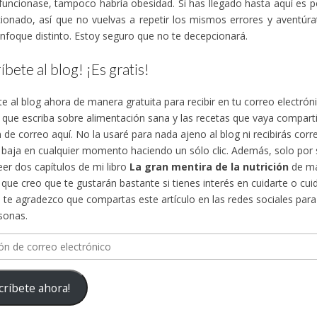
funcionase, tampoco habría obesidad. Si has llegado hasta aquí es 
ionado, así que no vuelvas a repetir los mismos errores y aventúra
nfoque distinto. Estoy seguro que no te decepcionará.
íbete al blog! ¡Es gratis!
te al blog ahora de manera gratuita para recibir en tu correo electró
s que escriba sobre alimentación sana y las recetas que vaya compa
n de correo aquí. No la usaré para nada ajeno al blog ni recibirás cor
 baja en cualquier momento haciendo un sólo clic. Además, solo por su
eer dos capítulos de mi libro
La gran mentira de la nutrición
de ma
, que creo que te gustarán bastante si tienes interés en cuidarte o cuid
te agradezco que compartas este artículo en las redes sociales para d
sonas.
n
críbete ahora!
ico