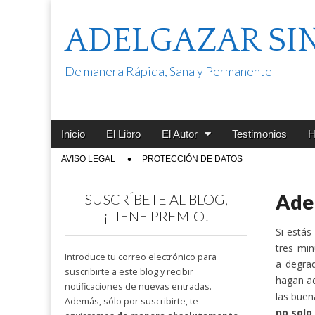
ADELGAZAR SI
De manera Rápida, Sana y Permanente
Main
Skip
Inicio
El Libro
El Autor
Testimonios
H
menu
to
Sub
AVISO LEGAL
PROTECCIÓN DE DATOS
content
menu
Adel
SUSCRÍBETE AL BLOG,
¡TIENE PREMIO!
Si estás
tres mi
Introduce tu correo electrónico para
a degrad
suscribirte a este blog y recibir
hagan ad
notificaciones de nuevas entradas.
las buen
Además, sólo por suscribirte, te
no solo