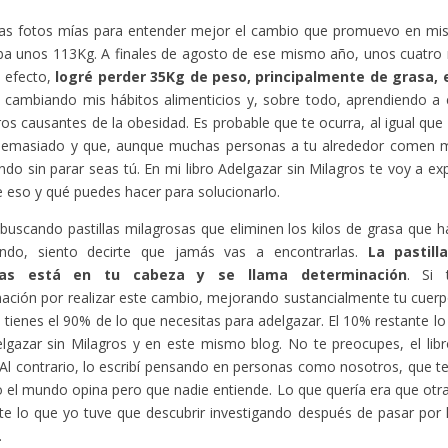
as fotos mías para entender mejor el cambio que promuevo en mis l
ba unos 113Kg. A finales de agosto de ese mismo año, unos cuatro
 efecto,
logré perder 35Kg de peso, principalmente de grasa,
e cambiando mis hábitos alimenticios y, sobre todo, aprendiendo a 
os causantes de la obesidad. Es probable que te ocurra, al igual que
emasiado y que, aunque muchas personas a tu alrededor comen m
do sin parar seas tú. En mi libro Adelgazar sin Milagros te voy a exp
e eso y qué puedes hacer para solucionarlo.
 buscando pastillas milagrosas que eliminen los kilos de grasa que h
ndo, siento decirte que jamás vas a encontrarlas.
La pastill
tas está en tu cabeza y se llama determinación
. Si 
ación por realizar este cambio, mejorando sustancialmente tu cuerp
a tienes el 90% de lo que necesitas para adelgazar. El 10% restante l
elgazar sin Milagros y en este mismo blog. No te preocupes, el libro 
Al contrario, lo escribí pensando en personas como nosotros, que 
 el mundo opina pero que nadie entiende. Lo que quería era que otr
te lo que yo tuve que descubrir investigando después de pasar por
.