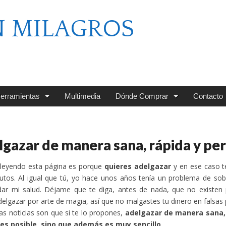
N MILAGROS
erramientas
Multimedia
Dónde Comprar
Contacto
gazar de manera sana, rápida y p
 leyendo esta página es porque
quieres adelgazar
y en ese caso t
nutos. Al igual que tú, yo hace unos años tenía un problema de s
ar mi salud. Déjame que te diga, antes de nada, que no existen p
elgazar por arte de magia, así que no malgastes tu dinero en falsa
as noticias son que si te lo propones,
adelgazar de manera sana,
 es posible, sino que además es muy sencillo
.