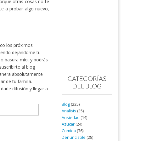
porque otras cosas no te
te a probar algo nuevo,
nico los próximos
rtiendo dejándome tu
reo basura mío, y podrás
scribirte al blog
nera absolutamente
CATEGORÍAS
ar de tu familia.
DEL BLOG
arle difusión y llegar a
Blog
(235)
Análisis
(35)
Ansiedad
(14)
Azúcar
(24)
Comida
(76)
Denunciable
(28)