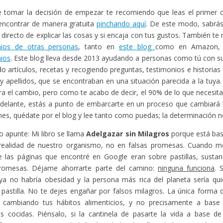
 tomar la decisión de empezar te recomiendo que leas el primer ca
encontrar de manera gratuita
pinchando aquí
. De este modo, sabr
o directo de explicar las cosas y si encaja con tus gustos. También t
nios de otras personas
, tanto en
este blog
como en Amazon,
ios
. Este blog lleva desde 2013 ayudando a personas como tú con s
o artículos, recetas y recogiendo preguntas, testimonios e historias
 apellidos, que se encontraban en una situación parecida a la tuya
gra el cambio, pero como te acabo de decir, el 90% de lo que necesita
adelante, estás a punto de embarcarte en un proceso que cambiará t
enes, quédate por el blog y lee tanto como puedas; la determinación no
o apunte: Mi libro se llama
Adelgazar sin Milagros
porque está bas
 realidad de nuestro organismo, no en falsas promesas. Cuando me
 las páginas que encontré en Google eran sobre pastillas, sustan
promesas. Déjame ahorrarte parte del camino:
ninguna funciona
. 
ya no habría obesidad y la persona más rica del planeta sería qui
 pastilla. No te dejes engañar por falsos milagros. La única forma
 cambiando tus hábitos alimenticios, y no precisamente a bas
as cocidas. Piénsalo, si la cantinela de pasarte la vida a base de