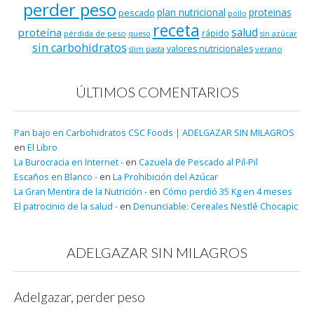
perder peso
plan nutricional
proteinas
pescado
pollo
receta
salud
proteína
rápido
pérdida de peso
queso
sin azúcar
sin carbohidratos
valores nutricionales
verano
slim pasta
ÚLTIMOS COMENTARIOS
Pan bajo en Carbohidratos CSC Foods | ADELGAZAR SIN MILAGROS
en
El Libro
La Burocracia en Internet -
en
Cazuela de Pescado al Pil-Pil
Escaños en Blanco -
en
La Prohibición del Azúcar
La Gran Mentira de la Nutrición -
en
Cómo perdió 35 Kg en 4 meses
El patrocinio de la salud -
en
Denunciable: Cereales Nestlé Chocapic
ADELGAZAR SIN MILAGROS
Adelgazar, perder peso