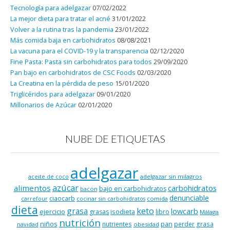
Tecnología para adelgazar
07/02/2022
La mejor dieta para tratar el acné
31/01/2022
Volver a la rutina tras la pandemia
23/01/2022
Más comida baja en carbohidratos
08/08/2021
La vacuna para el COVID-19 y la transparencia
02/12/2020
Fine Pasta: Pasta sin carbohidratos para todos
29/09/2020
Pan bajo en carbohidratos de CSC Foods
02/03/2020
La Creatina en la pérdida de peso
15/01/2020
Triglicéridos para adelgazar
09/01/2020
Millonarios de Azúcar
02/01/2020
NUBE DE ETIQUETAS
adelgazar
adelgazar sin milagros
aceite de coco
azúcar
alimentos
carbohidratos
bajo en carbohidratos
bacon
denunciable
ciaocarb
comida
carrefour
cocinar sin carbohidratos
dieta
keto
grasa
lowcarb
ejercicio
isodieta
grasas
libro
Málaga
nutrición
niños
pan
nutrientes
perder grasa
navidad
obesidad