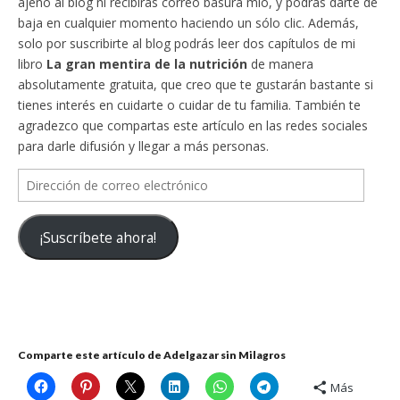
ajeno al blog ni recibirás correo basura mío, y podrás darte de
baja en cualquier momento haciendo un sólo clic. Además,
solo por suscribirte al blog podrás leer dos capítulos de mi
libro
La gran mentira de la nutrición
de manera
absolutamente gratuita, que creo que te gustarán bastante si
tienes interés en cuidarte o cuidar de tu familia. También te
agradezco que compartas este artículo en las redes sociales
para darle difusión y llegar a más personas.
Dirección
de
correo
¡Suscríbete ahora!
electrónico
Comparte este artículo de Adelgazar sin Milagros
Más