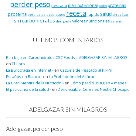
perder peso
plan nutricional
proteinas
pescado
pollo
receta
salud
proteína
rápido
pérdida de peso
queso
sin azúcar
sin carbohidratos
valores nutricionales
verano
slim pasta
ÚLTIMOS COMENTARIOS
Pan bajo en Carbohidratos CSC Foods | ADELGAZAR SIN MILAGROS
en
El Libro
La Burocracia en Internet -
en
Cazuela de Pescado al Pil-Pil
Escaños en Blanco -
en
La Prohibición del Azúcar
La Gran Mentira de la Nutrición -
en
Cómo perdió 35 Kg en 4 meses
El patrocinio de la salud -
en
Denunciable: Cereales Nestlé Chocapic
ADELGAZAR SIN MILAGROS
Adelgazar, perder peso