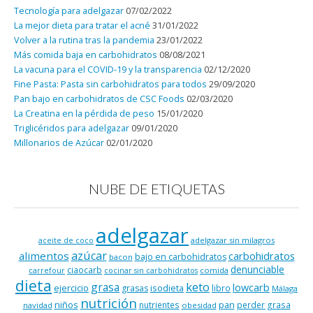
Tecnología para adelgazar
07/02/2022
La mejor dieta para tratar el acné
31/01/2022
Volver a la rutina tras la pandemia
23/01/2022
Más comida baja en carbohidratos
08/08/2021
La vacuna para el COVID-19 y la transparencia
02/12/2020
Fine Pasta: Pasta sin carbohidratos para todos
29/09/2020
Pan bajo en carbohidratos de CSC Foods
02/03/2020
La Creatina en la pérdida de peso
15/01/2020
Triglicéridos para adelgazar
09/01/2020
Millonarios de Azúcar
02/01/2020
NUBE DE ETIQUETAS
adelgazar
adelgazar sin milagros
aceite de coco
azúcar
alimentos
carbohidratos
bajo en carbohidratos
bacon
denunciable
ciaocarb
comida
carrefour
cocinar sin carbohidratos
dieta
keto
grasa
lowcarb
ejercicio
isodieta
grasas
libro
Málaga
nutrición
niños
pan
nutrientes
perder grasa
navidad
obesidad