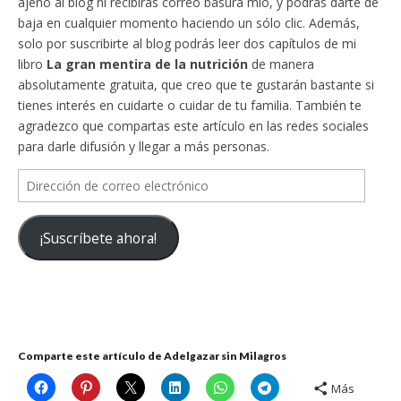
ajeno al blog ni recibirás correo basura mío, y podrás darte de
baja en cualquier momento haciendo un sólo clic. Además,
solo por suscribirte al blog podrás leer dos capítulos de mi
libro
La gran mentira de la nutrición
de manera
absolutamente gratuita, que creo que te gustarán bastante si
tienes interés en cuidarte o cuidar de tu familia. También te
agradezco que compartas este artículo en las redes sociales
para darle difusión y llegar a más personas.
Dirección
de
correo
¡Suscríbete ahora!
electrónico
Comparte este artículo de Adelgazar sin Milagros
Más