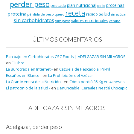
perder peso
plan nutricional
proteinas
pescado
pollo
receta
salud
proteína
rápido
pérdida de peso
queso
sin azúcar
sin carbohidratos
valores nutricionales
verano
slim pasta
ÚLTIMOS COMENTARIOS
Pan bajo en Carbohidratos CSC Foods | ADELGAZAR SIN MILAGROS
en
El Libro
La Burocracia en Internet -
en
Cazuela de Pescado al Pil-Pil
Escaños en Blanco -
en
La Prohibición del Azúcar
La Gran Mentira de la Nutrición -
en
Cómo perdió 35 Kg en 4 meses
El patrocinio de la salud -
en
Denunciable: Cereales Nestlé Chocapic
ADELGAZAR SIN MILAGROS
Adelgazar, perder peso