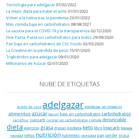
Tecnología para adelgazar
07/02/2022
La mejor dieta para tratar el acné
31/01/2022
Volver a la rutina tras la pandemia
23/01/2022
Más comida baja en carbohidratos
08/08/2021
La vacuna para el COVID-19 y la transparencia
02/12/2020
Fine Pasta: Pasta sin carbohidratos para todos
29/09/2020
Pan bajo en carbohidratos de CSC Foods
02/03/2020
La Creatina en la pérdida de peso
15/01/2020
Triglicéridos para adelgazar
09/01/2020
Millonarios de Azúcar
02/01/2020
NUBE DE ETIQUETAS
adelgazar
adelgazar sin milagros
aceite de coco
azúcar
alimentos
carbohidratos
bajo en carbohidratos
bacon
denunciable
ciaocarb
comida
carrefour
cocinar sin carbohidratos
dieta
keto
grasa
lowcarb
ejercicio
isodieta
grasas
libro
Málaga
nutrición
niños
pan
nutrientes
perder grasa
navidad
obesidad