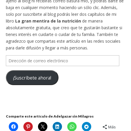
ajeno al blog ni recibirás correo basura mío, y podrás darte de
baja en cualquier momento haciendo un sólo clic. Además,
solo por suscribirte al blog podrás leer dos capítulos de mi
libro
La gran mentira de la nutrición
de manera
absolutamente gratuita, que creo que te gustarán bastante si
tienes interés en cuidarte o cuidar de tu familia. También te
agradezco que compartas este artículo en las redes sociales
para darle difusión y llegar a más personas.
Dirección
de
correo
¡Suscríbete ahora!
electrónico
Comparte este artículo de Adelgazar sin Milagros
Más