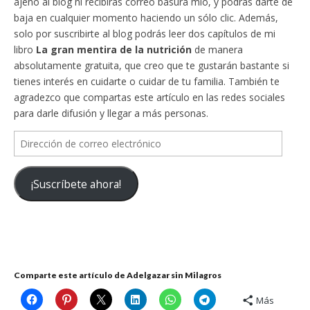
ajeno al blog ni recibirás correo basura mío, y podrás darte de
baja en cualquier momento haciendo un sólo clic. Además,
solo por suscribirte al blog podrás leer dos capítulos de mi
libro
La gran mentira de la nutrición
de manera
absolutamente gratuita, que creo que te gustarán bastante si
tienes interés en cuidarte o cuidar de tu familia. También te
agradezco que compartas este artículo en las redes sociales
para darle difusión y llegar a más personas.
Dirección
de
correo
¡Suscríbete ahora!
electrónico
Comparte este artículo de Adelgazar sin Milagros
Más