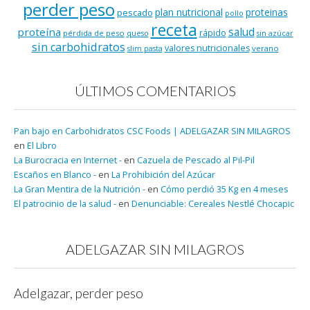
perder peso
plan nutricional
proteinas
pescado
pollo
receta
salud
proteína
rápido
pérdida de peso
queso
sin azúcar
sin carbohidratos
valores nutricionales
verano
slim pasta
ÚLTIMOS COMENTARIOS
Pan bajo en Carbohidratos CSC Foods | ADELGAZAR SIN MILAGROS
en
El Libro
La Burocracia en Internet -
en
Cazuela de Pescado al Pil-Pil
Escaños en Blanco -
en
La Prohibición del Azúcar
La Gran Mentira de la Nutrición -
en
Cómo perdió 35 Kg en 4 meses
El patrocinio de la salud -
en
Denunciable: Cereales Nestlé Chocapic
ADELGAZAR SIN MILAGROS
Adelgazar, perder peso