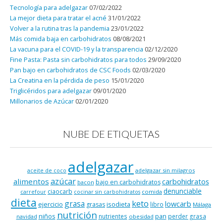
Tecnología para adelgazar
07/02/2022
La mejor dieta para tratar el acné
31/01/2022
Volver a la rutina tras la pandemia
23/01/2022
Más comida baja en carbohidratos
08/08/2021
La vacuna para el COVID-19 y la transparencia
02/12/2020
Fine Pasta: Pasta sin carbohidratos para todos
29/09/2020
Pan bajo en carbohidratos de CSC Foods
02/03/2020
La Creatina en la pérdida de peso
15/01/2020
Triglicéridos para adelgazar
09/01/2020
Millonarios de Azúcar
02/01/2020
NUBE DE ETIQUETAS
adelgazar
adelgazar sin milagros
aceite de coco
azúcar
alimentos
carbohidratos
bajo en carbohidratos
bacon
denunciable
ciaocarb
comida
carrefour
cocinar sin carbohidratos
dieta
keto
grasa
lowcarb
ejercicio
isodieta
grasas
libro
Málaga
nutrición
niños
pan
nutrientes
perder grasa
navidad
obesidad