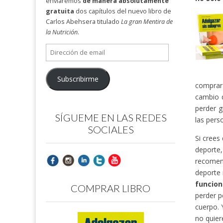
enviaremos
de manera absolutamente
gratuita
dos capítulos del nuevo libro de
Carlos Abehsera titulado
La gran Mentira de
la Nutrición
.
Dirección
de
email
Subscribirme
comprar 
cambio 
perder g
SÍGUEME EN LAS REDES
las pers
SOCIALES
Si crees
deporte
recomend
deporte 
funcion
COMPRAR LIBRO
perder p
cuerpo. 
no quier