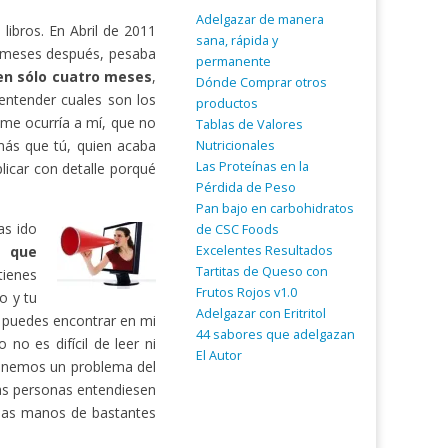
Adelgazar de manera
ibros. En Abril de 2011
sana, rápida y
 meses después, pesaba
permanente
 en sólo cuatro meses
,
Dónde Comprar otros
entender cuales son los
productos
 me ocurría a mí, que no
Tablas de Valores
ás que tú, quien acaba
Nutricionales
Las Proteínas en la
licar con detalle porqué
Pérdida de Peso
Pan bajo en carbohidratos
as ido
de CSC Foods
Excelentes Resultados
a que
Tartitas de Queso con
tienes
Frutos Rojos v1.0
o y tu
Adelgazar con Eritritol
o puedes encontrar en mi
44 sabores que adelgazan
no es difícil de leer ni
El Autor
tenemos un problema del
as personas entendiesen
 las manos de bastantes