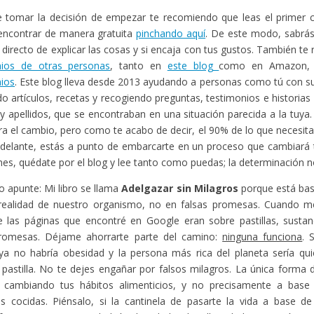
 tomar la decisión de empezar te recomiendo que leas el primer ca
encontrar de manera gratuita
pinchando aquí
. De este modo, sabr
o directo de explicar las cosas y si encaja con tus gustos. También t
nios de otras personas
, tanto en
este blog
como en Amazon,
ios
. Este blog lleva desde 2013 ayudando a personas como tú con s
o artículos, recetas y recogiendo preguntas, testimonios e historias
 apellidos, que se encontraban en una situación parecida a la tuya
gra el cambio, pero como te acabo de decir, el 90% de lo que necesita
adelante, estás a punto de embarcarte en un proceso que cambiará t
enes, quédate por el blog y lee tanto como puedas; la determinación no
o apunte: Mi libro se llama
Adelgazar sin Milagros
porque está bas
 realidad de nuestro organismo, no en falsas promesas. Cuando me
 las páginas que encontré en Google eran sobre pastillas, sustan
promesas. Déjame ahorrarte parte del camino:
ninguna funciona
. 
ya no habría obesidad y la persona más rica del planeta sería qui
 pastilla. No te dejes engañar por falsos milagros. La única forma
 cambiando tus hábitos alimenticios, y no precisamente a bas
as cocidas. Piénsalo, si la cantinela de pasarte la vida a base de