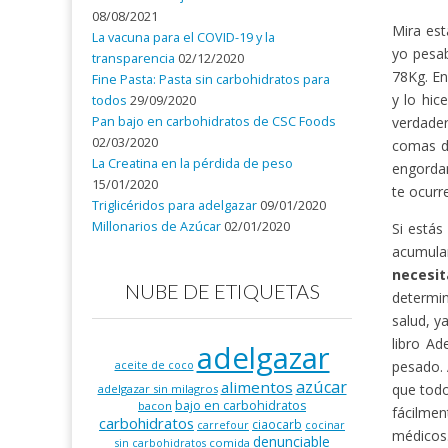
08/08/2021
Mira est
La vacuna para el COVID-19 y la
yo pesa
transparencia
02/12/2020
78Kg. En
Fine Pasta: Pasta sin carbohidratos para
y lo hic
todos
29/09/2020
Pan bajo en carbohidratos de CSC Foods
verdader
02/03/2020
comas d
La Creatina en la pérdida de peso
engordan
15/01/2020
te ocurr
Triglicéridos para adelgazar
09/01/2020
Millonarios de Azúcar
02/01/2020
Si estás
acumula
necesi
NUBE DE ETIQUETAS
determin
salud, y
libro Ad
adelgazar
pesado. 
aceite de coco
azúcar
alimentos
que todo
adelgazar sin milagros
bajo en carbohidratos
bacon
fácilmen
carbohidratos
ciaocarb
carrefour
cocinar
médicos
denunciable
comida
sin carbohidratos