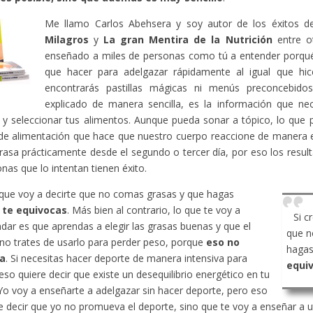
Me llamo Carlos Abehsera y soy autor de los éxitos 
Milagros
y
La gran Mentira de la Nutrición
entre ot
enseñado a miles de personas como tú a entender porqué
que hacer para adelgazar rápidamente al igual que hic
encontrarás pastillas mágicas ni menús preconcebido
explicado de manera sencilla, es la información que ne
y seleccionar tus alimentos. Aunque pueda sonar a tópico, lo que 
de alimentación que hace que nuestro cuerpo reaccione de manera 
rasa prácticamente desde el segundo o tercer día, por eso los resu
onas que lo intentan tienen éxito.
 que voy a decirte que no comas grasas y que hagas
,
te equivocas
. Más bien al contrario, lo que te voy a
Si c
ar es que aprendas a elegir las grasas buenas y que el
que n
no trates de usarlo para perder peso, porque
eso no
hagas
a
. Si necesitas hacer deporte de manera intensiva para
equi
eso quiere decir que existe un desequilibrio energético en tu
Yo voy a enseñarte a adelgazar sin hacer deporte, pero eso
e decir que yo no promueva el deporte, sino que te voy a enseñar a ut