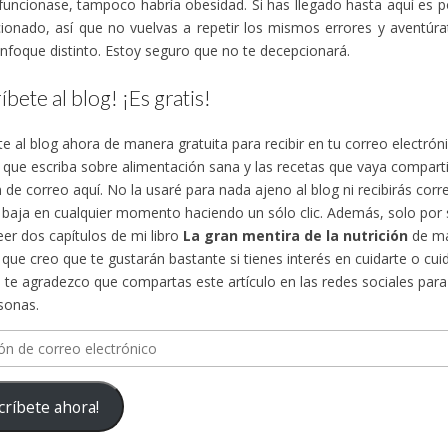
funcionase, tampoco habría obesidad. Si has llegado hasta aquí es 
ionado, así que no vuelvas a repetir los mismos errores y aventúra
nfoque distinto. Estoy seguro que no te decepcionará.
íbete al blog! ¡Es gratis!
te al blog ahora de manera gratuita para recibir en tu correo electró
s que escriba sobre alimentación sana y las recetas que vaya compa
n de correo aquí. No la usaré para nada ajeno al blog ni recibirás cor
 baja en cualquier momento haciendo un sólo clic. Además, solo por su
eer dos capítulos de mi libro
La gran mentira de la nutrición
de ma
, que creo que te gustarán bastante si tienes interés en cuidarte o cuid
te agradezco que compartas este artículo en las redes sociales para d
sonas.
n
críbete ahora!
ico