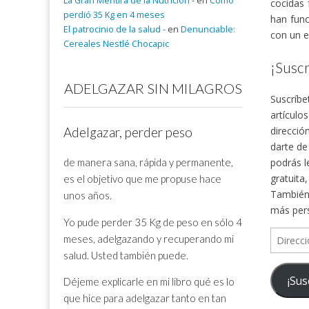
La Gran Mentira de la Nutrición -
en
Cómo
cocidas 
perdió 35 Kg en 4 meses
han func
El patrocinio de la salud -
en
Denunciable:
con un e
Cereales Nestlé Chocapic
¡Suscr
ADELGAZAR SIN MILAGROS
Suscríbe
artículo
direcció
Adelgazar, perder peso
darte de
de manera sana, rápida y permanente,
podrás l
gratuita
es el objetivo que me propuse hace
También 
unos años.
más per
Yo pude perder 35 Kg de peso en sólo 4
Direcció
meses, adelgazando y recuperando mi
de
salud. Usted también puede.
correo
¡Sus
Déjeme explicarle en mi libro qué es lo
electrón
que hice para adelgazar tanto en tan