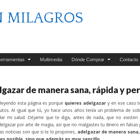
N MILAGROS
erramientas
Multimedia
Dónde Comprar
Contacto
gazar de manera sana, rápida y p
 leyendo esta página es porque
quieres adelgazar
y en ese caso t
nutos. Al igual que tú, yo hace unos años tenía un problema de s
ar mi salud. Déjame que te diga, antes de nada, que no existen p
elgazar por arte de magia, así que no malgastes tu dinero en falsa
as noticias son que si te lo propones,
adelgazar de manera sana,
 es posible, sino que además es muy sencillo
.