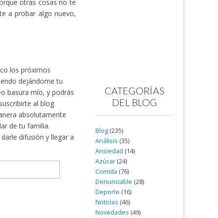
porque otras cosas no te
te a probar algo nuevo,
nico los próximos
rtiendo dejándome tu
CATEGORÍAS
reo basura mío, y podrás
DEL BLOG
scribirte al blog
nera absolutamente
ar de tu familia.
Blog
(235)
arle difusión y llegar a
Análisis
(35)
Ansiedad
(14)
Azúcar
(24)
Comida
(76)
Denunciable
(28)
Deporte
(16)
Noticias
(46)
Novedades
(49)