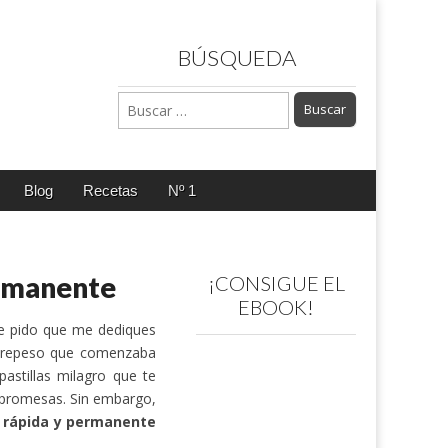
BÚSQUEDA
Buscar:
Blog
Recetas
Nº 1
ermanente
¡CONSIGUE EL
EBOOK!
e pido que me dediques
obrepeso que comenzaba
astillas milagro que te
s promesas. Sin embargo,
 rápida y permanente