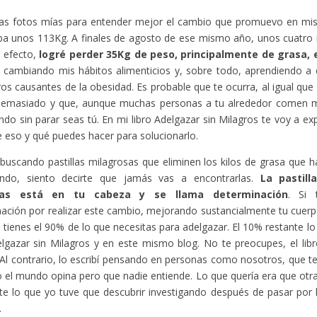
as fotos mías para entender mejor el cambio que promuevo en mis l
ba unos 113Kg. A finales de agosto de ese mismo año, unos cuatro
 efecto,
logré perder 35Kg de peso, principalmente de grasa,
e cambiando mis hábitos alimenticios y, sobre todo, aprendiendo a 
os causantes de la obesidad. Es probable que te ocurra, al igual que
emasiado y que, aunque muchas personas a tu alrededor comen m
do sin parar seas tú. En mi libro Adelgazar sin Milagros te voy a exp
e eso y qué puedes hacer para solucionarlo.
 buscando pastillas milagrosas que eliminen los kilos de grasa que h
ndo, siento decirte que jamás vas a encontrarlas.
La pastill
tas está en tu cabeza y se llama determinación
. Si 
ación por realizar este cambio, mejorando sustancialmente tu cuerp
a tienes el 90% de lo que necesitas para adelgazar. El 10% restante l
elgazar sin Milagros y en este mismo blog. No te preocupes, el libro 
Al contrario, lo escribí pensando en personas como nosotros, que 
 el mundo opina pero que nadie entiende. Lo que quería era que otr
te lo que yo tuve que descubrir investigando después de pasar por
.