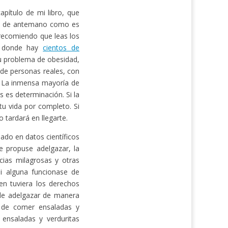
pítulo de mi libro, que
ás de antemano como es
e recomiendo que leas los
 donde hay
cientos de
u problema de obesidad,
 de personas reales, con
. La inmensa mayoría de
s es determinación. Si la
u vida por completo. Si
 tardará en llegarte.
ado en datos científicos
 propuse adelgazar, la
cias milagrosas y otras
Si alguna funcionase de
en tuviera los derechos
 de adelgazar de manera
e de comer ensaladas y
 ensaladas y verduritas