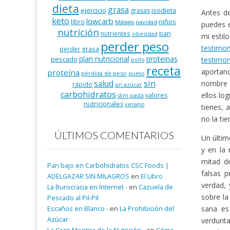
dieta
grasa
ejercicio
isodieta
grasas
Antes de
keto
lowcarb
niños
libro
Málaga
navidad
puedes 
nutrición
pan
nutrientes
obesidad
mi estil
perder peso
testimo
perder grasa
plan nutricional
proteinas
pescado
testimon
pollo
receta
aportand
proteína
pérdida de peso
queso
salud
sin
nombre y
rápido
sin azúcar
carbohidratos
ellos lo
valores
slim pasta
nutricionales
verano
tienes, 
no la ti
ÚLTIMOS COMENTARIOS
Un últim
y en la
mitad de
Pan bajo en Carbohidratos CSC Foods |
falsas 
ADELGAZAR SIN MILAGROS
en
El Libro
verdad, 
La Burocracia en Internet -
en
Cazuela de
sobre la
Pescado al Pil-Pil
sana es
Escaños en Blanco -
en
La Prohibición del
Azúcar
verdurit