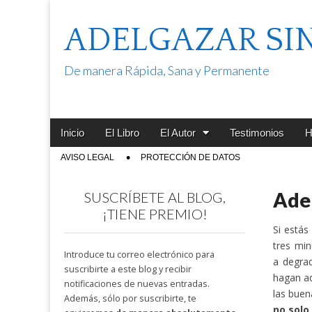
ADELGAZAR SI
De manera Rápida, Sana y Permanente
Main
Skip
Inicio
El Libro
El Autor
Testimonios
H
menu
to
Sub
AVISO LEGAL
PROTECCIÓN DE DATOS
content
menu
Adel
SUSCRÍBETE AL BLOG,
¡TIENE PREMIO!
Si estás
tres mi
Introduce tu correo electrónico para
a degrad
suscribirte a este blog y recibir
hagan ad
notificaciones de nuevas entradas.
las buen
Además, sólo por suscribirte, te
no solo