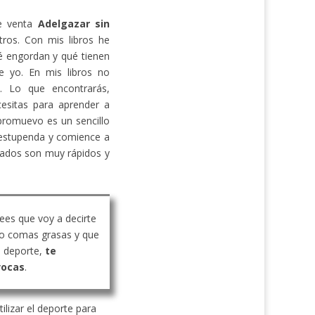
de venta
Adelgazar sin
ros. Con mis libros he
 engordan y qué tienen
e yo. En mis libros no
s. Lo que encontrarás,
cesitas para aprender a
promuevo es un sencillo
estupenda y comience a
ltados son muy rápidos y
rees que voy a decirte
o comas grasas y que
 deporte,
te
vocas
.
ilizar el deporte para