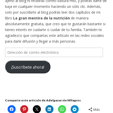
ajeno al blog ni recibirás correo basura mío, y podrás darte de
baja en cualquier momento haciendo un sólo clic. Además,
solo por suscribirte al blog podrás leer dos capítulos de mi
libro
La gran mentira de la nutrición
de manera
absolutamente gratuita, que creo que te gustarán bastante si
tienes interés en cuidarte o cuidar de tu familia. También te
agradezco que compartas este artículo en las redes sociales
para darle difusión y llegar a más personas.
Dirección
de
correo
¡Suscríbete ahora!
electrónico
Comparte este artículo de Adelgazar sin Milagros
Más