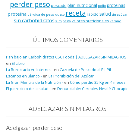
perder peso
plan nutricional
proteinas
pescado
pollo
receta
salud
proteína
rápido
pérdida de peso
queso
sin azúcar
sin carbohidratos
valores nutricionales
verano
slim pasta
ÚLTIMOS COMENTARIOS
Pan bajo en Carbohidratos CSC Foods | ADELGAZAR SIN MILAGROS
en
El Libro
La Burocracia en Internet -
en
Cazuela de Pescado al Pil-Pil
Escaños en Blanco -
en
La Prohibición del Azúcar
La Gran Mentira de la Nutrición -
en
Cómo perdió 35 Kg en 4 meses
El patrocinio de la salud -
en
Denunciable: Cereales Nestlé Chocapic
ADELGAZAR SIN MILAGROS
Adelgazar, perder peso