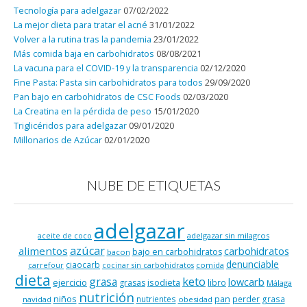
Tecnología para adelgazar
07/02/2022
La mejor dieta para tratar el acné
31/01/2022
Volver a la rutina tras la pandemia
23/01/2022
Más comida baja en carbohidratos
08/08/2021
La vacuna para el COVID-19 y la transparencia
02/12/2020
Fine Pasta: Pasta sin carbohidratos para todos
29/09/2020
Pan bajo en carbohidratos de CSC Foods
02/03/2020
La Creatina en la pérdida de peso
15/01/2020
Triglicéridos para adelgazar
09/01/2020
Millonarios de Azúcar
02/01/2020
NUBE DE ETIQUETAS
adelgazar
adelgazar sin milagros
aceite de coco
azúcar
alimentos
carbohidratos
bajo en carbohidratos
bacon
denunciable
ciaocarb
comida
carrefour
cocinar sin carbohidratos
dieta
keto
grasa
lowcarb
ejercicio
isodieta
grasas
libro
Málaga
nutrición
niños
pan
nutrientes
perder grasa
navidad
obesidad