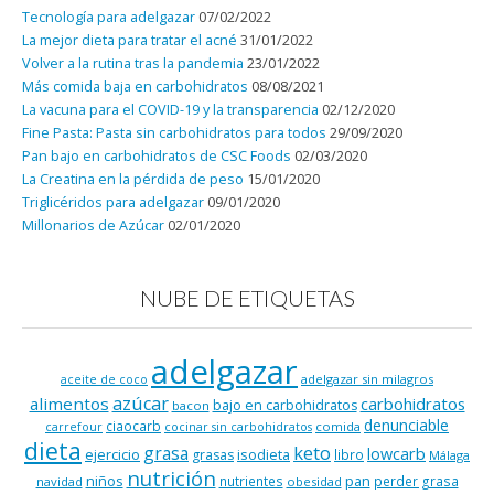
Tecnología para adelgazar
07/02/2022
La mejor dieta para tratar el acné
31/01/2022
Volver a la rutina tras la pandemia
23/01/2022
Más comida baja en carbohidratos
08/08/2021
La vacuna para el COVID-19 y la transparencia
02/12/2020
Fine Pasta: Pasta sin carbohidratos para todos
29/09/2020
Pan bajo en carbohidratos de CSC Foods
02/03/2020
La Creatina en la pérdida de peso
15/01/2020
Triglicéridos para adelgazar
09/01/2020
Millonarios de Azúcar
02/01/2020
NUBE DE ETIQUETAS
adelgazar
adelgazar sin milagros
aceite de coco
azúcar
alimentos
carbohidratos
bajo en carbohidratos
bacon
denunciable
ciaocarb
comida
carrefour
cocinar sin carbohidratos
dieta
keto
grasa
lowcarb
ejercicio
isodieta
grasas
libro
Málaga
nutrición
niños
pan
nutrientes
perder grasa
navidad
obesidad