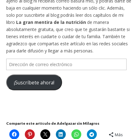
ajeno al blog ni recibirás correo basura mío, y podrás darte de
baja en cualquier momento haciendo un sólo clic. Además,
solo por suscribirte al blog podrás leer dos capítulos de mi
libro
La gran mentira de la nutrición
de manera
absolutamente gratuita, que creo que te gustarán bastante si
tienes interés en cuidarte o cuidar de tu familia. También te
agradezco que compartas este artículo en las redes sociales
para darle difusión y llegar a más personas.
Dirección
de
correo
¡Suscríbete ahora!
electrónico
Comparte este artículo de Adelgazar sin Milagros
Más