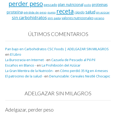
perder peso
plan nutricional
proteinas
pescado
pollo
receta
salud
proteína
rápido
pérdida de peso
queso
sin azúcar
sin carbohidratos
valores nutricionales
verano
slim pasta
ÚLTIMOS COMENTARIOS
Pan bajo en Carbohidratos CSC Foods | ADELGAZAR SIN MILAGROS
en
El Libro
La Burocracia en Internet -
en
Cazuela de Pescado al Pil-Pil
Escaños en Blanco -
en
La Prohibición del Azúcar
La Gran Mentira de la Nutrición -
en
Cómo perdió 35 Kg en 4 meses
El patrocinio de la salud -
en
Denunciable: Cereales Nestlé Chocapic
ADELGAZAR SIN MILAGROS
Adelgazar, perder peso