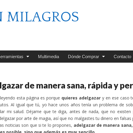
N MILAGROS
erramientas
Multimedia
Dónde Comprar
Contacto
gazar de manera sana, rápida y p
 leyendo esta página es porque
quieres adelgazar
y en ese caso t
nutos. Al igual que tú, yo hace unos años tenía un problema de s
ar mi salud. Déjame que te diga, antes de nada, que no existen p
elgazar por arte de magia, así que no malgastes tu dinero en falsa
as noticias son que si te lo propones,
adelgazar de manera sana,
 es posible, sino que además es muy sencillo
.