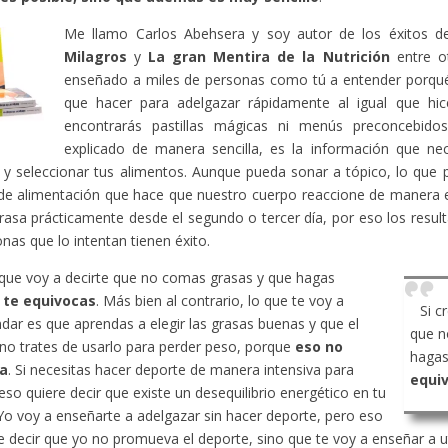
Me llamo Carlos Abehsera y soy autor de los éxitos 
Milagros
y
La gran Mentira de la Nutrición
entre ot
enseñado a miles de personas como tú a entender porqué
que hacer para adelgazar rápidamente al igual que hic
encontrarás pastillas mágicas ni menús preconcebido
explicado de manera sencilla, es la información que ne
y seleccionar tus alimentos. Aunque pueda sonar a tópico, lo que 
de alimentación que hace que nuestro cuerpo reaccione de manera 
rasa prácticamente desde el segundo o tercer día, por eso los resu
onas que lo intentan tienen éxito.
 que voy a decirte que no comas grasas y que hagas
,
te equivocas
. Más bien al contrario, lo que te voy a
Si c
ar es que aprendas a elegir las grasas buenas y que el
que n
no trates de usarlo para perder peso, porque
eso no
hagas
a
. Si necesitas hacer deporte de manera intensiva para
equi
eso quiere decir que existe un desequilibrio energético en tu
Yo voy a enseñarte a adelgazar sin hacer deporte, pero eso
e decir que yo no promueva el deporte, sino que te voy a enseñar a ut