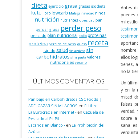
dieta
grasa
ejercicio
isodieta
grasas
Antes de
keto
lowcarb
niños
libro
Málaga
navidad
puedes 
nutrición
pan
nutrientes
obesidad
mi estil
perder peso
testimo
perder grasa
plan nutricional
proteinas
pescado
testimon
pollo
receta
aportand
proteína
pérdida de peso
queso
salud
sin
nombre y
rápido
sin azúcar
carbohidratos
ellos lo
valores
slim pasta
nutricionales
verano
tienes, 
no la ti
ÚLTIMOS COMENTARIOS
Un últim
y en la
mitad de
Pan bajo en Carbohidratos CSC Foods |
falsas 
ADELGAZAR SIN MILAGROS
en
El Libro
verdad, 
La Burocracia en Internet -
en
Cazuela de
sobre la
Pescado al Pil-Pil
sana es
Escaños en Blanco -
en
La Prohibición del
Azúcar
verdurit