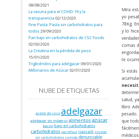
08/08/2021
Mira est
La vacuna para el COVID-19 y la
yo pesa
transparencia
02/12/2020
78Kg. En
Fine Pasta: Pasta sin carbohidratos para
y lo hic
todos
29/09/2020
Pan bajo en carbohidratos de CSC Foods
verdader
02/03/2020
comas d
La Creatina en la pérdida de peso
engordan
15/01/2020
te ocurr
Triglicéridos para adelgazar
09/01/2020
Millonarios de Azúcar
02/01/2020
Si estás
acumula
necesi
NUBE DE ETIQUETAS
determin
salud, y
libro Ad
adelgazar
pesado. 
aceite de coco
azúcar
alimentos
que todo
adelgazar sin milagros
bajo en carbohidratos
bacon
fácilmen
carbohidratos
ciaocarb
carrefour
cocinar
médicos
denunciable
comida
sin carbohidratos