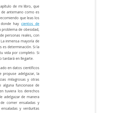
pítulo de mi libro, que
ás de antemano como es
e recomiendo que leas los
 donde hay
cientos de
u problema de obesidad,
 de personas reales, con
. La inmensa mayoría de
s es determinación. Si la
u vida por completo. Si
 tardará en llegarte.
ado en datos científicos
 propuse adelgazar, la
cias milagrosas y otras
Si alguna funcionase de
en tuviera los derechos
 de adelgazar de manera
e de comer ensaladas y
 ensaladas y verduritas