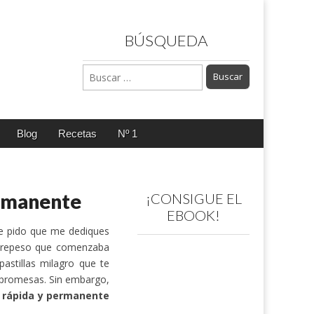
BÚSQUEDA
Buscar:
Blog
Recetas
Nº 1
ermanente
¡CONSIGUE EL
EBOOK!
e pido que me dediques
obrepeso que comenzaba
astillas milagro que te
s promesas. Sin embargo,
 rápida y permanente