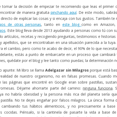
 tomar la decisión de empezar te recomiendo que leas el primer ca
encontrar de manera gratuita
pinchando aquí
. De este modo, sabr
o directo de explicar las cosas y si encaja con tus gustos. También t
nios de otras personas
, tanto en
este blog
como en Amazon,
ios
. Este blog lleva desde 2013 ayudando a personas como tú con s
o artículos, recetas y recogiendo preguntas, testimonios e historias
 apellidos, que se encontraban en una situación parecida a la tuya
gra el cambio, pero como te acabo de decir, el 90% de lo que necesita
adelante, estás a punto de embarcarte en un proceso que cambiará t
enes, quédate por el blog y lee tanto como puedas; la determinación no
o apunte: Mi libro se llama
Adelgazar sin Milagros
porque está bas
 realidad de nuestro organismo, no en falsas promesas. Cuando me
 las páginas que encontré en Google eran sobre pastillas, sustan
promesas. Déjame ahorrarte parte del camino:
ninguna funciona
. 
ya no habría obesidad y la persona más rica del planeta sería qui
 pastilla. No te dejes engañar por falsos milagros. La única forma
 cambiando tus hábitos alimenticios, y no precisamente a bas
as cocidas. Piénsalo, si la cantinela de pasarte la vida a base de