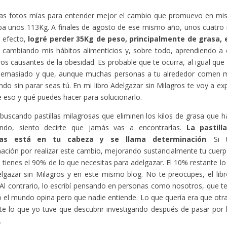
as fotos mías para entender mejor el cambio que promuevo en mis l
ba unos 113Kg. A finales de agosto de ese mismo año, unos cuatro
 efecto,
logré perder 35Kg de peso, principalmente de grasa,
e cambiando mis hábitos alimenticios y, sobre todo, aprendiendo a 
os causantes de la obesidad. Es probable que te ocurra, al igual que
emasiado y que, aunque muchas personas a tu alrededor comen m
do sin parar seas tú. En mi libro Adelgazar sin Milagros te voy a exp
e eso y qué puedes hacer para solucionarlo.
 buscando pastillas milagrosas que eliminen los kilos de grasa que h
ndo, siento decirte que jamás vas a encontrarlas.
La pastill
tas está en tu cabeza y se llama determinación
. Si 
ación por realizar este cambio, mejorando sustancialmente tu cuerp
a tienes el 90% de lo que necesitas para adelgazar. El 10% restante l
elgazar sin Milagros y en este mismo blog. No te preocupes, el libro 
Al contrario, lo escribí pensando en personas como nosotros, que 
 el mundo opina pero que nadie entiende. Lo que quería era que otr
te lo que yo tuve que descubrir investigando después de pasar por
.