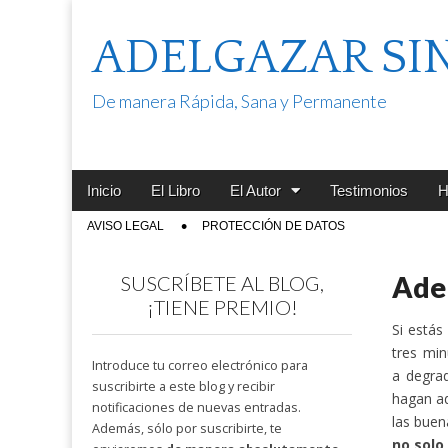
ADELGAZAR SI
De manera Rápida, Sana y Permanente
Main
Skip
Inicio
El Libro
El Autor
Testimonios
H
menu
to
Sub
AVISO LEGAL
PROTECCIÓN DE DATOS
content
menu
Adel
SUSCRÍBETE AL BLOG,
¡TIENE PREMIO!
Si estás
tres mi
Introduce tu correo electrónico para
a degrad
suscribirte a este blog y recibir
hagan ad
notificaciones de nuevas entradas.
las buen
Además, sólo por suscribirte, te
no solo