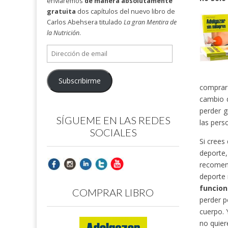
enviaremos
de manera absolutamente
gratuita
dos capítulos del nuevo libro de
Carlos Abehsera titulado
La gran Mentira de
la Nutrición
.
Dirección
de
email
Subscribirme
comprar 
cambio 
perder g
SÍGUEME EN LAS REDES
las pers
SOCIALES
Si crees
deporte
recomend
deporte 
funcion
COMPRAR LIBRO
perder p
cuerpo. 
no quier