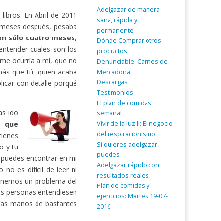
Adelgazar de manera
ibros. En Abril de 2011
sana, rápida y
 meses después, pesaba
permanente
 en sólo cuatro meses
,
Dónde Comprar otros
entender cuales son los
productos
 me ocurría a mí, que no
Denunciable: Carnes de
ás que tú, quien acaba
Mercadona
Descargas
licar con detalle porqué
Testimonios
El plan de comidas
as ido
semanal
Vivir de la luz II: El negocio
a que
del respiracionismo
tienes
Si quieres adelgazar,
o y tu
puedes
o puedes encontrar en mi
Adelgazar rápido con
no es difícil de leer ni
resultados reales
tenemos un problema del
Plan de comidas y
as personas entendiesen
ejercicios: Martes 19-07-
 las manos de bastantes
2016