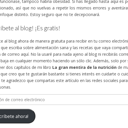
funcionase, tampoco habría obesidad. Si has llegado hasta aquí es 
ionado, así que no vuelvas a repetir los mismos errores y aventúra
nfoque distinto. Estoy seguro que no te decepcionará.
íbete al blog! ¡Es gratis!
te al blog ahora de manera gratuita para recibir en tu correo electró
s que escriba sobre alimentación sana y las recetas que vaya compa
n de correo aquí. No la usaré para nada ajeno al blog ni recibirás cor
 baja en cualquier momento haciendo un sólo clic. Además, solo por su
eer dos capítulos de mi libro
La gran mentira de la nutrición
de ma
, que creo que te gustarán bastante si tienes interés en cuidarte o cuid
te agradezco que compartas este artículo en las redes sociales para d
sonas.
n
críbete ahora!
ico