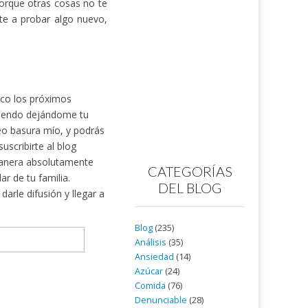
porque otras cosas no te
te a probar algo nuevo,
nico los próximos
rtiendo dejándome tu
reo basura mío, y podrás
scribirte al blog
nera absolutamente
CATEGORÍAS
ar de tu familia.
DEL BLOG
arle difusión y llegar a
Blog
(235)
Análisis
(35)
Ansiedad
(14)
Azúcar
(24)
Comida
(76)
Denunciable
(28)