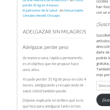
La Gran Mentira de la Nutrición -
en
Cómo
cocidas 
perdió 35 Kg en 4 meses
han func
El patrocinio de la salud -
en
Denunciable:
con un e
Cereales Nestlé Chocapic
¡Suscr
ADELGAZAR SIN MILAGROS
Suscríbe
artículo
direcció
Adelgazar, perder peso
darte de
de manera sana, rápida y permanente,
podrás l
gratuita
es el objetivo que me propuse hace
También 
unos años.
más per
Yo pude perder 35 Kg de peso en sólo 4
Direcció
meses, adelgazando y recuperando mi
de
salud. Usted también puede.
correo
¡Sus
Déjeme explicarle en mi libro qué es lo
electrón
que hice para adelgazar tanto en tan