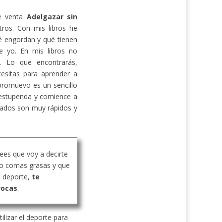
de venta
Adelgazar sin
ros. Con mis libros he
 engordan y qué tienen
e yo. En mis libros no
s. Lo que encontrarás,
cesitas para aprender a
promuevo es un sencillo
estupenda y comience a
ltados son muy rápidos y
rees que voy a decirte
o comas grasas y que
 deporte,
te
vocas
.
ilizar el deporte para