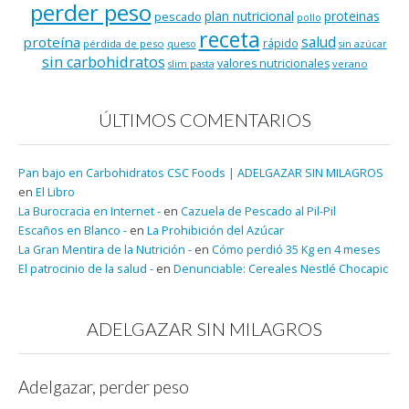
perder peso
plan nutricional
proteinas
pescado
pollo
receta
salud
proteína
rápido
pérdida de peso
queso
sin azúcar
sin carbohidratos
valores nutricionales
verano
slim pasta
ÚLTIMOS COMENTARIOS
Pan bajo en Carbohidratos CSC Foods | ADELGAZAR SIN MILAGROS
en
El Libro
La Burocracia en Internet -
en
Cazuela de Pescado al Pil-Pil
Escaños en Blanco -
en
La Prohibición del Azúcar
La Gran Mentira de la Nutrición -
en
Cómo perdió 35 Kg en 4 meses
El patrocinio de la salud -
en
Denunciable: Cereales Nestlé Chocapic
ADELGAZAR SIN MILAGROS
Adelgazar, perder peso