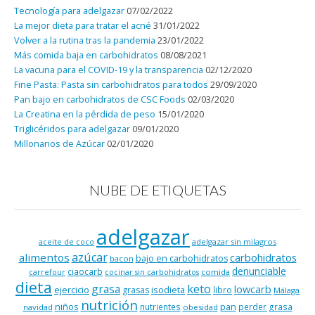
Tecnología para adelgazar
07/02/2022
La mejor dieta para tratar el acné
31/01/2022
Volver a la rutina tras la pandemia
23/01/2022
Más comida baja en carbohidratos
08/08/2021
La vacuna para el COVID-19 y la transparencia
02/12/2020
Fine Pasta: Pasta sin carbohidratos para todos
29/09/2020
Pan bajo en carbohidratos de CSC Foods
02/03/2020
La Creatina en la pérdida de peso
15/01/2020
Triglicéridos para adelgazar
09/01/2020
Millonarios de Azúcar
02/01/2020
NUBE DE ETIQUETAS
adelgazar
adelgazar sin milagros
aceite de coco
azúcar
alimentos
carbohidratos
bajo en carbohidratos
bacon
denunciable
ciaocarb
comida
carrefour
cocinar sin carbohidratos
dieta
keto
grasa
lowcarb
ejercicio
isodieta
grasas
libro
Málaga
nutrición
niños
pan
nutrientes
perder grasa
navidad
obesidad