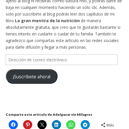
ajeno al blog ni recibirás correo basura mío, y podrás darte de
baja en cualquier momento haciendo un sólo clic. Además,
solo por suscribirte al blog podrás leer dos capítulos de mi
libro
La gran mentira de la nutrición
de manera
absolutamente gratuita, que creo que te gustarán bastante si
tienes interés en cuidarte o cuidar de tu familia. También te
agradezco que compartas este artículo en las redes sociales
para darle difusión y llegar a más personas.
Dirección
de
correo
¡Suscríbete ahora!
electrónico
Comparte este artículo de Adelgazar sin Milagros
Más