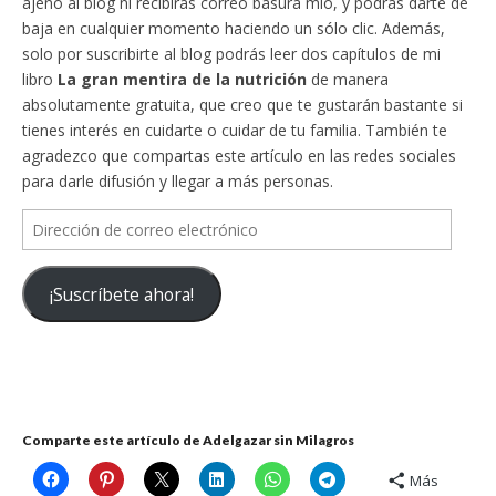
ajeno al blog ni recibirás correo basura mío, y podrás darte de
baja en cualquier momento haciendo un sólo clic. Además,
solo por suscribirte al blog podrás leer dos capítulos de mi
libro
La gran mentira de la nutrición
de manera
absolutamente gratuita, que creo que te gustarán bastante si
tienes interés en cuidarte o cuidar de tu familia. También te
agradezco que compartas este artículo en las redes sociales
para darle difusión y llegar a más personas.
Dirección
de
correo
¡Suscríbete ahora!
electrónico
Comparte este artículo de Adelgazar sin Milagros
Más