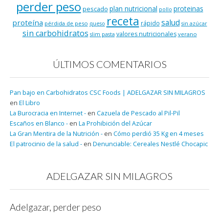
perder peso
plan nutricional
proteinas
pescado
pollo
receta
salud
proteína
rápido
pérdida de peso
queso
sin azúcar
sin carbohidratos
valores nutricionales
verano
slim pasta
ÚLTIMOS COMENTARIOS
Pan bajo en Carbohidratos CSC Foods | ADELGAZAR SIN MILAGROS
en
El Libro
La Burocracia en Internet -
en
Cazuela de Pescado al Pil-Pil
Escaños en Blanco -
en
La Prohibición del Azúcar
La Gran Mentira de la Nutrición -
en
Cómo perdió 35 Kg en 4 meses
El patrocinio de la salud -
en
Denunciable: Cereales Nestlé Chocapic
ADELGAZAR SIN MILAGROS
Adelgazar, perder peso