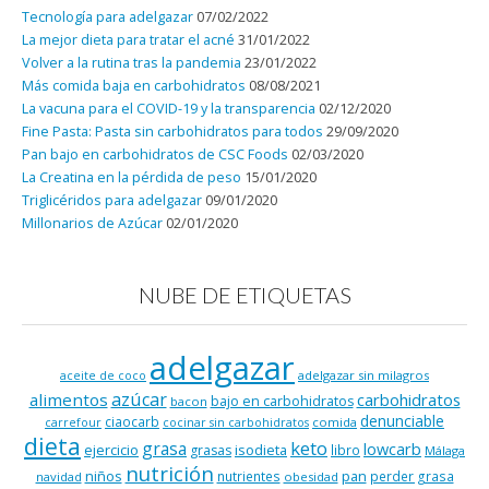
Tecnología para adelgazar
07/02/2022
La mejor dieta para tratar el acné
31/01/2022
Volver a la rutina tras la pandemia
23/01/2022
Más comida baja en carbohidratos
08/08/2021
La vacuna para el COVID-19 y la transparencia
02/12/2020
Fine Pasta: Pasta sin carbohidratos para todos
29/09/2020
Pan bajo en carbohidratos de CSC Foods
02/03/2020
La Creatina en la pérdida de peso
15/01/2020
Triglicéridos para adelgazar
09/01/2020
Millonarios de Azúcar
02/01/2020
NUBE DE ETIQUETAS
adelgazar
adelgazar sin milagros
aceite de coco
azúcar
alimentos
carbohidratos
bajo en carbohidratos
bacon
denunciable
ciaocarb
comida
carrefour
cocinar sin carbohidratos
dieta
keto
grasa
lowcarb
ejercicio
isodieta
grasas
libro
Málaga
nutrición
niños
pan
nutrientes
perder grasa
navidad
obesidad