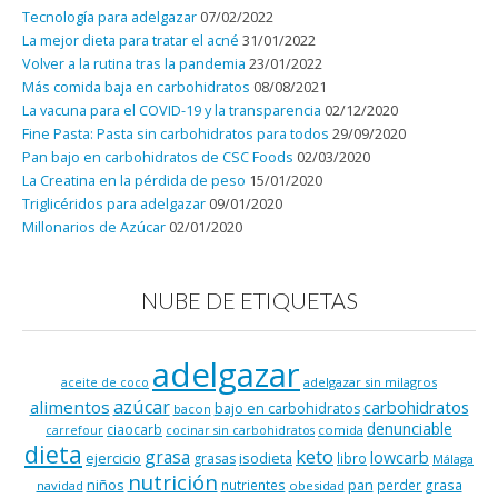
Tecnología para adelgazar
07/02/2022
La mejor dieta para tratar el acné
31/01/2022
Volver a la rutina tras la pandemia
23/01/2022
Más comida baja en carbohidratos
08/08/2021
La vacuna para el COVID-19 y la transparencia
02/12/2020
Fine Pasta: Pasta sin carbohidratos para todos
29/09/2020
Pan bajo en carbohidratos de CSC Foods
02/03/2020
La Creatina en la pérdida de peso
15/01/2020
Triglicéridos para adelgazar
09/01/2020
Millonarios de Azúcar
02/01/2020
NUBE DE ETIQUETAS
adelgazar
adelgazar sin milagros
aceite de coco
azúcar
alimentos
carbohidratos
bajo en carbohidratos
bacon
denunciable
ciaocarb
comida
carrefour
cocinar sin carbohidratos
dieta
keto
grasa
lowcarb
ejercicio
isodieta
grasas
libro
Málaga
nutrición
niños
pan
nutrientes
perder grasa
navidad
obesidad