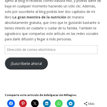
ajeno al blog ni recibirás correo basura mío, y podrás darte de
baja en cualquier momento haciendo un sólo clic. Además,
solo por suscribirte al blog podrás leer dos capítulos de mi
libro
La gran mentira de la nutrición
de manera
absolutamente gratuita, que creo que te gustarán bastante si
tienes interés en cuidarte o cuidar de tu familia. También te
agradezco que compartas este artículo en las redes sociales
para darle difusión y llegar a más personas.
Dirección
de
correo
¡Suscríbete ahora!
electrónico
Comparte este artículo de Adelgazar sin Milagros
Más