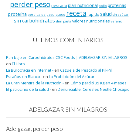
perder peso
plan nutricional
proteinas
pescado
pollo
receta
salud
proteína
rápido
pérdida de peso
queso
sin azúcar
sin carbohidratos
valores nutricionales
verano
slim pasta
ÚLTIMOS COMENTARIOS
Pan bajo en Carbohidratos CSC Foods | ADELGAZAR SIN MILAGROS
en
El Libro
La Burocracia en Internet -
en
Cazuela de Pescado al Pil-Pil
Escaños en Blanco -
en
La Prohibición del Azúcar
La Gran Mentira de la Nutrición -
en
Cómo perdió 35 Kg en 4 meses
El patrocinio de la salud -
en
Denunciable: Cereales Nestlé Chocapic
ADELGAZAR SIN MILAGROS
Adelgazar, perder peso