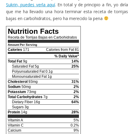
Sukrin, puedes verla aquí
. En total y de principio a fin, yo diría
que me ha llevado una hora terminar esta receta de torrijas
bajas en carbohidratos, pero ha merecido la pena
Nutrition Facts
Receta de Torrijas Bajas en Carbohidratos
Amount Per Serving
Calories
171
Calories from Fat 81
% Daily Value*
Total Fat
9g
14%
Saturated Fat 5g
25%
Polyunsaturated Fat 0.1g
Monounsaturated Fat 1g
Cholesterol
93mg
31%
Sodium
50mg
2%
Potassium
73mg
2%
Total Carbohydrates
7g
2%
Dietary Fiber 16g
64%
Sugars 3g
Protein
14g
28%
Vitamin A
5%
Vitamin C
0.2%
Calcium
9%