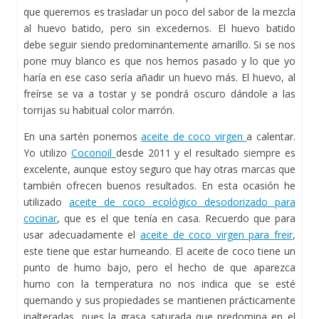
que queremos es trasladar un poco del sabor de la mezcla
al huevo batido, pero sin excedernos. El huevo batido
debe seguir siendo predominantemente amarillo. Si se nos
pone muy blanco es que nos hemos pasado y lo que yo
haría en ese caso sería añadir un huevo más. El huevo, al
freírse se va a tostar y se pondrá oscuro dándole a las
torrijas su habitual color marrón.
En una sartén ponemos
aceite de coco virgen
a calentar.
Yo utilizo
Coconoil
desde 2011 y el resultado siempre es
excelente, aunque estoy seguro que hay otras marcas que
también ofrecen buenos resultados. En esta ocasión he
utilizado
aceite de coco ecológico desodorizado para
cocinar
, que es el que tenía en casa. Recuerdo que para
usar adecuadamente el
aceite de coco virgen para freir
,
este tiene que estar humeando. El aceite de coco tiene un
punto de humo bajo, pero el hecho de que aparezca
humo con la temperatura no nos indica que se esté
quemando y sus propiedades se mantienen prácticamente
inalteradas, pues la grasa saturada que predomina en el