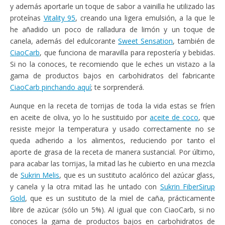
y además aportarle un toque de sabor a vainilla he utilizado las
proteínas
Vitality 95
, creando una ligera emulsión, a la que le
he añadido un poco de ralladura de limón y un toque de
canela, además del edulcorante
Sweet Sensation
, también de
CiaoCarb
, que funciona de maravilla para repostería y bebidas.
Si no la conoces, te recomiendo que le eches un vistazo a la
gama de productos bajos en carbohidratos del fabricante
CiaoCarb pinchando aquí
; te sorprenderá.
Aunque en la receta de torrijas de toda la vida estas se fríen
en aceite de oliva, yo lo he sustituido por
aceite de coco
, que
resiste mejor la temperatura y usado correctamente no se
queda adherido a los alimentos, reduciendo por tanto el
aporte de grasa de la receta de manera sustancial. Por último,
para acabar las torrijas, la mitad las he cubierto en una mezcla
de
Sukrin Melis
, que es un sustituto acalórico del azúcar glass,
y canela y la otra mitad las he untado con
Sukrin FiberSirup
Gold
, que es un sustituto de la miel de caña, prácticamente
libre de azúcar (sólo un 5%). Al igual que con CiaoCarb, si no
conoces la gama de productos bajos en carbohidratos de