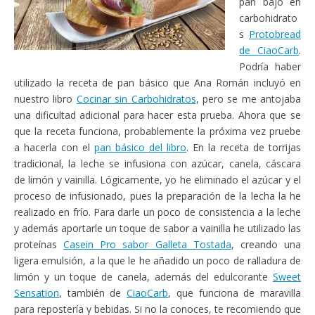
pan bajo en
carbohidrato
s
Protobread
de CiaoCarb
.
Podría haber
utilizado la receta de pan básico que Ana Román incluyó en
nuestro libro
Cocinar sin Carbohidratos
, pero se me antojaba
una dificultad adicional para hacer esta prueba. Ahora que se
que la receta funciona, probablemente la próxima vez pruebe
a hacerla con el
pan básico del libro
. En la receta de torrijas
tradicional, la leche se infusiona con azúcar, canela, cáscara
de limón y vainilla. Lógicamente, yo he eliminado el azúcar y el
proceso de infusionado, pues la preparación de la lecha la he
realizado en frío. Para darle un poco de consistencia a la leche
y además aportarle un toque de sabor a vainilla he utilizado las
proteínas
Casein Pro sabor Galleta Tostada
, creando una
ligera emulsión, a la que le he añadido un poco de ralladura de
limón y un toque de canela, además del edulcorante
Sweet
Sensation
, también de
CiaoCarb
, que funciona de maravilla
para repostería y bebidas. Si no la conoces, te recomiendo que