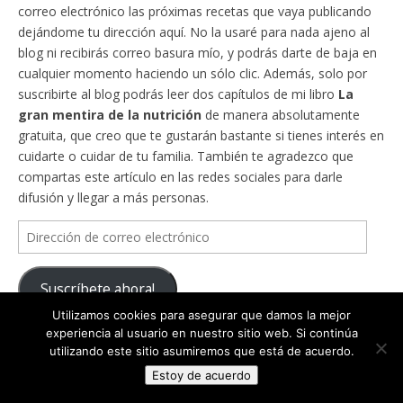
correo electrónico las próximas recetas que vaya publicando
dejándome tu dirección aquí. No la usaré para nada ajeno al
blog ni recibirás correo basura mío, y podrás darte de baja en
cualquier momento haciendo un sólo clic. Además, solo por
suscribirte al blog podrás leer dos capítulos de mi libro
La
gran mentira de la nutrición
de manera absolutamente
gratuita, que creo que te gustarán bastante si tienes interés en
cuidarte o cuidar de tu familia. También te agradezco que
compartas este artículo en las redes sociales para darle
difusión y llegar a más personas.
Dirección
de
correo
Suscríbete ahora!
electrónico
Utilizamos cookies para asegurar que damos la mejor
experiencia al usuario en nuestro sitio web. Si continúa
utilizando este sitio asumiremos que está de acuerdo.
Comparte este artículo de Adelgazar sin Milagros
Estoy de acuerdo
Más