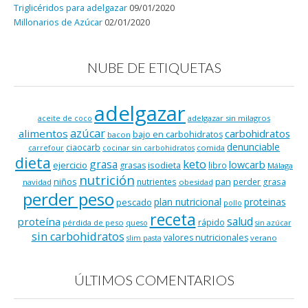
Triglicéridos para adelgazar
09/01/2020
Millonarios de Azúcar
02/01/2020
NUBE DE ETIQUETAS
adelgazar
adelgazar sin milagros
aceite de coco
azúcar
alimentos
carbohidratos
bajo en carbohidratos
bacon
denunciable
ciaocarb
comida
carrefour
cocinar sin carbohidratos
dieta
keto
grasa
lowcarb
ejercicio
isodieta
grasas
libro
Málaga
nutrición
niños
pan
nutrientes
perder grasa
navidad
obesidad
perder peso
plan nutricional
proteinas
pescado
pollo
receta
salud
proteína
rápido
pérdida de peso
queso
sin azúcar
sin carbohidratos
valores nutricionales
verano
slim pasta
ÚLTIMOS COMENTARIOS