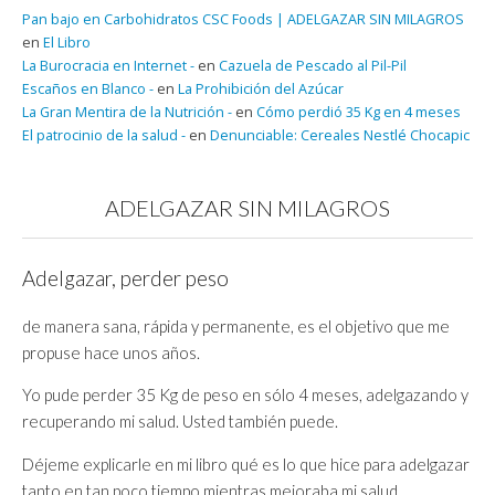
Pan bajo en Carbohidratos CSC Foods | ADELGAZAR SIN MILAGROS
en
El Libro
La Burocracia en Internet -
en
Cazuela de Pescado al Pil-Pil
Escaños en Blanco -
en
La Prohibición del Azúcar
La Gran Mentira de la Nutrición -
en
Cómo perdió 35 Kg en 4 meses
El patrocinio de la salud -
en
Denunciable: Cereales Nestlé Chocapic
ADELGAZAR SIN MILAGROS
Adelgazar, perder peso
de manera sana, rápida y permanente, es el objetivo que me
propuse hace unos años.
Yo pude perder 35 Kg de peso en sólo 4 meses, adelgazando y
recuperando mi salud. Usted también puede.
Déjeme explicarle en mi libro qué es lo que hice para adelgazar
tanto en tan poco tiempo mientras mejoraba mi salud