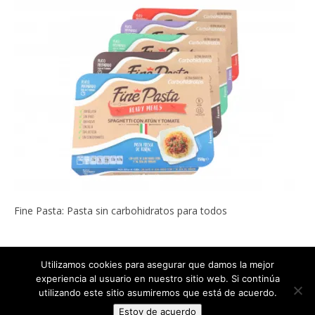
Fine Pasta: Pasta sin carbohidratos para todos
Utilizamos cookies para asegurar que damos la mejor
experiencia al usuario en nuestro sitio web. Si continúa
Copyright © 2022
ADELGAZAR SIN MILAGROS por Carlos Abehsera
.
utilizando este sitio asumiremos que está de acuerdo.
Todos los derechos reservados.
Estoy de acuerdo
The magazine-premium Theme by
bavotasan.com
.