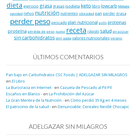
dieta
keto
grasa
lowcarb
ejercicio
isodieta
grasas
libro
Málaga
nutrición
niños
pan
nutrientes
perder grasa
navidad
obesidad
perder peso
plan nutricional
proteinas
pescado
pollo
receta
salud
proteína
rápido
pérdida de peso
queso
sin azúcar
sin carbohidratos
valores nutricionales
verano
slim pasta
ÚLTIMOS COMENTARIOS
Pan bajo en Carbohidratos CSC Foods | ADELGAZAR SIN MILAGROS
en
El Libro
La Burocracia en Internet -
en
Cazuela de Pescado al Pil-Pil
Escaños en Blanco -
en
La Prohibición del Azúcar
La Gran Mentira de la Nutrición -
en
Cómo perdió 35 Kg en 4 meses
El patrocinio de la salud -
en
Denunciable: Cereales Nestlé Chocapic
ADELGAZAR SIN MILAGROS