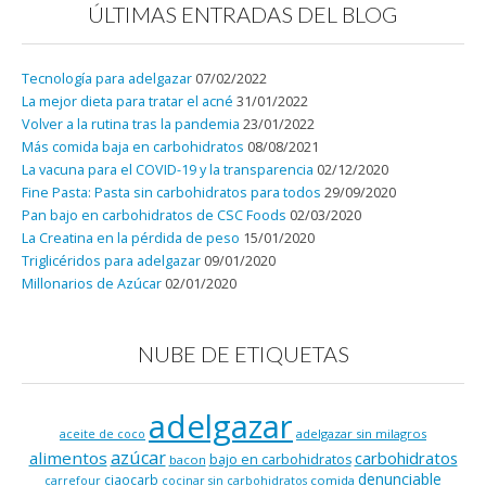
ÚLTIMAS ENTRADAS DEL BLOG
Tecnología para adelgazar
07/02/2022
La mejor dieta para tratar el acné
31/01/2022
Volver a la rutina tras la pandemia
23/01/2022
Más comida baja en carbohidratos
08/08/2021
La vacuna para el COVID-19 y la transparencia
02/12/2020
Fine Pasta: Pasta sin carbohidratos para todos
29/09/2020
Pan bajo en carbohidratos de CSC Foods
02/03/2020
La Creatina en la pérdida de peso
15/01/2020
Triglicéridos para adelgazar
09/01/2020
Millonarios de Azúcar
02/01/2020
NUBE DE ETIQUETAS
adelgazar
adelgazar sin milagros
aceite de coco
azúcar
alimentos
carbohidratos
bajo en carbohidratos
bacon
denunciable
ciaocarb
comida
carrefour
cocinar sin carbohidratos