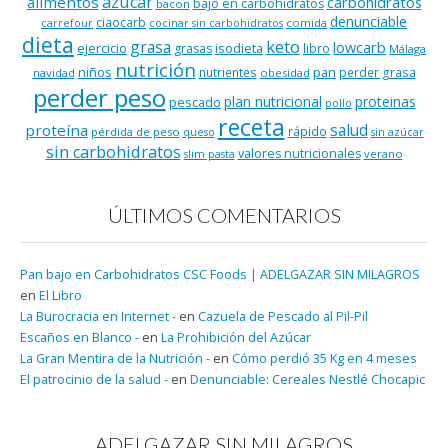
azúcar
alimentos
carbohidratos
bajo en carbohidratos
bacon
denunciable
ciaocarb
comida
carrefour
cocinar sin carbohidratos
dieta
keto
grasa
lowcarb
ejercicio
isodieta
grasas
libro
Málaga
nutrición
niños
pan
nutrientes
perder grasa
navidad
obesidad
perder peso
plan nutricional
proteinas
pescado
pollo
receta
salud
proteína
rápido
pérdida de peso
queso
sin azúcar
sin carbohidratos
valores nutricionales
verano
slim pasta
ÚLTIMOS COMENTARIOS
Pan bajo en Carbohidratos CSC Foods | ADELGAZAR SIN MILAGROS
en
El Libro
La Burocracia en Internet -
en
Cazuela de Pescado al Pil-Pil
Escaños en Blanco -
en
La Prohibición del Azúcar
La Gran Mentira de la Nutrición -
en
Cómo perdió 35 Kg en 4 meses
El patrocinio de la salud -
en
Denunciable: Cereales Nestlé Chocapic
ADELGAZAR SIN MILAGROS