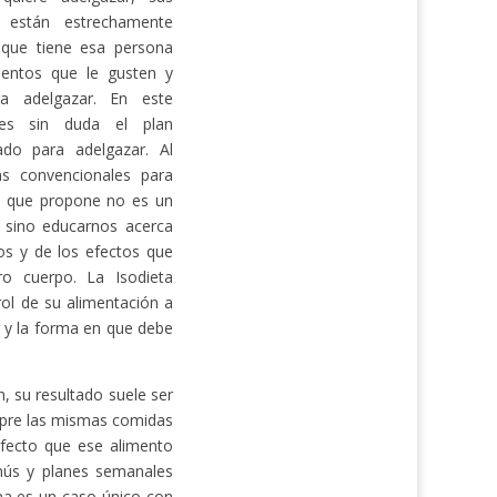
o están estrechamente
 que tiene esa persona
mentos que le gusten y
a adelgazar. En este
 es sin duda el plan
ado para adelgazar. Al
as convencionales para
o que propone no es un
, sino educarnos acerca
tos y de los efectos que
ro cuerpo. La Isodieta
rol de su alimentación a
 y la forma en que debe
, su resultado suele ser
empre las mismas comidas
efecto que ese alimento
nús y planes semanales
ona es un caso único con