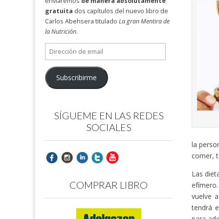
enviaremos
de manera absolutamente
gratuita
dos capítulos del nuevo libro de
Carlos Abehsera titulado
La gran Mentira de
la Nutrición
.
Dirección
de
email
Subscribirme
SÍGUEME EN LAS REDES
SOCIALES
la perso
comer, t
Las diet
COMPRAR LIBRO
efímero.
vuelve a
tendrá 
para ade