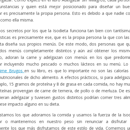
cunstancias y quien está mejor posicionado para diseñar un buen
r es precisamente la propia persona. Esto es debido a que nadie c
 como ella misma.
os secretos por los que la Isodieta funciona tan bien con tantísim
ísticas es precisamente ese, que es la propia persona la que con las
ieta diseña sus propios menús. De este modo, dos personas que qu
 dos menús completamente distintos y aún así obtener los mismo
, adoran la carne y adelgazan con menús en los que predomin
ar incluyendo mucho pescado o muchos lácteos en su menú. Lo c
aime Brugos
en su libro, es que lo importante no son las calorías 
nutricionales de dicho alimento. A efectos prácticos, si para adelga
plo, 15 gramos de proteína y 8 de grasa en cada comida, no hay muc
teínas provengan de carne de ternera, de pollo o de merluza. De e
ieran adelgazar y tuviesen gustos distintos podrían comer tres ali
iese impacto alguno en su dieta.
stamos los que adoramos la comida y usamos la fuerza de la Isod
ar o mantenernos en nuestro peso sin renunciar a disfruta
mente los que más disfrutamos de este estilo de vida. Comemos un