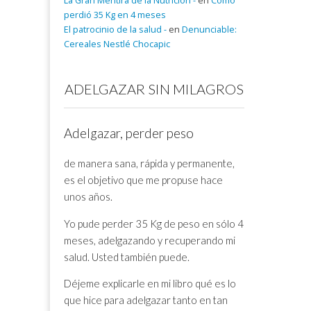
La Gran Mentira de la Nutrición -
en
Cómo
perdió 35 Kg en 4 meses
El patrocinio de la salud -
en
Denunciable:
Cereales Nestlé Chocapic
ADELGAZAR SIN MILAGROS
Adelgazar, perder peso
de manera sana, rápida y permanente,
es el objetivo que me propuse hace
unos años.
Yo pude perder 35 Kg de peso en sólo 4
meses, adelgazando y recuperando mi
salud. Usted también puede.
Déjeme explicarle en mi libro qué es lo
que hice para adelgazar tanto en tan