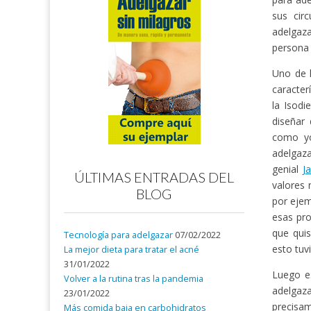
sus cir
adelgaza
persona
Uno de l
caracter
la Isod
diseñar
como yo
adelgaz
genial
J
ÚLTIMAS ENTRADAS DEL
valores 
BLOG
por ejem
esas pro
que quis
Tecnología para adelgazar
07/02/2022
esto tuv
La mejor dieta para tratar el acné
31/01/2022
Luego e
Volver a la rutina tras la pandemia
adelgaz
23/01/2022
precisa
Más comida baja en carbohidratos