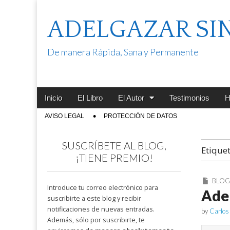
ADELGAZAR SI
De manera Rápida, Sana y Permanente
Main
Skip
Inicio
El Libro
El Autor
Testimonios
H
menu
to
Sub
AVISO LEGAL
PROTECCIÓN DE DATOS
content
menu
SUSCRÍBETE AL BLOG,
Etique
¡TIENE PREMIO!
BLO
Introduce tu correo electrónico para
Adel
suscribirte a este blog y recibir
notificaciones de nuevas entradas.
by
Carlos
Además, sólo por suscribirte, te