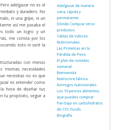
Pero adelgazar no es el
Adelgazar de manera
inmediato y duradero. No
sana, rápida y
permanente
lo, ni una gripe, ni un
Dónde Comprar otros
ntarme así me pasaba el
productos
 es todo un logro y un
Tablas de Valores
más, me consta por los
Nutricionales
ocurrido esto ni seré la
Las Proteínas en la
Pérdida de Peso
El plan de comidas
estructuradas con menús
semanal
las mismas necesidades
Bienvenida
 que necesitas no es que
Nutriscore fabrica
lgazar es entender como
borregos nutricionales
 la hora de diseñar tus
Los 10 peores alimentos
n tu propósito, seguir a
que puedes comprar
Pan bajo en carbohidratos
de CSC Foods
Biografía