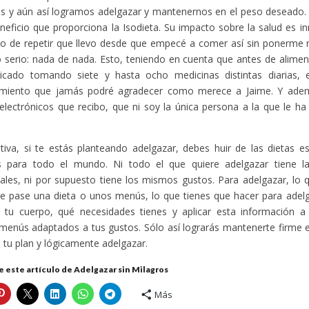
s y aún así logramos adelgazar y mantenernos en el peso deseado. 
neficio que proporciona la Isodieta. Su impacto sobre la salud es 
 de repetir que llevo desde que empecé a comer así sin ponerme ma
o serio: nada de nada. Esto, teniendo en cuenta que antes de alime
icado tomando siete y hasta ocho medicinas distintas diarias,
imiento que jamás podré agradecer como merece a Jaime. Y ade
electrónicos que recibo, que ni soy la única persona a la que le ha 
itiva, si te estás planteando adelgazar, debes huir de las dietas 
os para todo el mundo. Ni todo el que quiere adelgazar tiene 
nales, ni por supuesto tiene los mismos gustos. Para adelgazar, lo
te pase una dieta o unos menús, lo que tienes que hacer para ade
a tu cuerpo, qué necesidades tienes y aplicar esta información a
menús adaptados a tus gustos. Sólo así lograrás mantenerte firme e
a tu plan y lógicamente adelgazar.
 este artículo de Adelgazar sin Milagros
Más