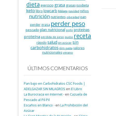
dieta
grasa
ejercicio
isodieta
grasas
keto
lowcarb
niños
libro
Málaga
navidad
nutrición
pan
nutrientes
obesidad
perder peso
perder grasa
plan nutricional
proteinas
pescado
pollo
receta
proteína
pérdida de peso
queso
salud
sin
rápido
sin azúcar
carbohidratos
valores
slim pasta
nutricionales
verano
ÚLTIMOS COMENTARIOS
Pan bajo en Carbohidratos CSC Foods |
ADELGAZAR SIN MILAGROS
en
El Libro
La Burocracia en Internet -
en
Cazuela de
Pescado al Pil-Pil
Escaños en Blanco -
en
La Prohibición del
Azúcar