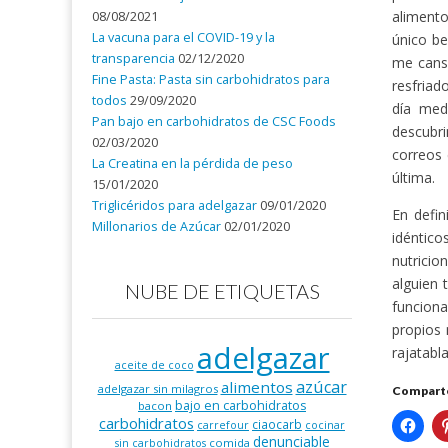
alimento
08/08/2021
La vacuna para el COVID-19 y la
único be
transparencia
02/12/2020
me canso
Fine Pasta: Pasta sin carbohidratos para
resfriad
todos
29/09/2020
día med
Pan bajo en carbohidratos de CSC Foods
descubr
02/03/2020
correos 
La Creatina en la pérdida de peso
última.
15/01/2020
Triglicéridos para adelgazar
09/01/2020
En defin
Millonarios de Azúcar
02/01/2020
idéntic
nutricio
alguien 
NUBE DE ETIQUETAS
funcion
propios 
adelgazar
rajatabl
aceite de coco
azúcar
alimentos
adelgazar sin milagros
Comparte
bajo en carbohidratos
bacon
carbohidratos
ciaocarb
carrefour
cocinar
denunciable
comida
sin carbohidratos