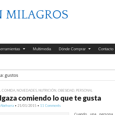
N MILAGROS
erramientas
Multimedia
Dónde Comprar
Contacto
ta:
gustos
G
,
COMIDA
,
NOVEDADES
,
NUTRICIÓN
,
OBESIDAD
,
PERSONAL
gaza comiendo lo que te gusta
 Abehsera
•
21/01/2015
•
11 Comments
Cuando una persona q