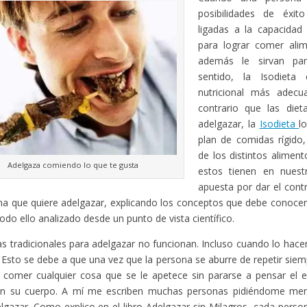
posibilidades de éxit
ligadas a la capacidad
para lograr comer ali
además le sirvan par
sentido, la Isodieta
nutricional más adecu
contrario que las diet
adelgazar, la
Isodieta
l
plan de comidas rígido
de los distintos alimen
Adelgaza comiendo lo que te gusta
estos tienen en nuest
apuesta por dar el cont
na que quiere adelgazar, explicando los conceptos que debe conocer
odo ello analizado desde un punto de vista científico.
as tradicionales para adelgazar no funcionan. Incluso cuando lo hacen
 Esto se debe a que una vez que la persona se aburre de repetir si
 comer cualquier cosa que se le apetece sin pararse a pensar el 
en su cuerpo. A mí me escriben muchas personas pidiéndome me
lgazar. Como explico en el libro Adelgazar sin Milagros, cada pers