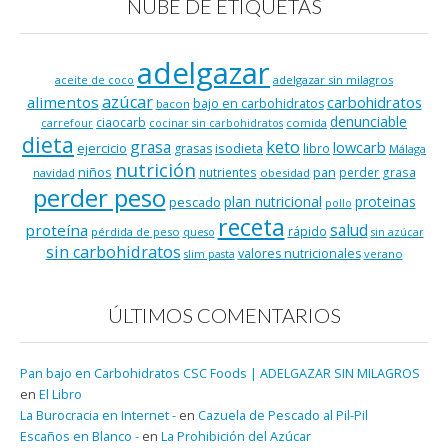
NUBE DE ETIQUETAS
adelgazar
adelgazar sin milagros
aceite de coco
azúcar
alimentos
carbohidratos
bajo en carbohidratos
bacon
denunciable
ciaocarb
comida
carrefour
cocinar sin carbohidratos
dieta
keto
grasa
lowcarb
ejercicio
isodieta
grasas
libro
Málaga
nutrición
niños
pan
nutrientes
perder grasa
navidad
obesidad
perder peso
plan nutricional
proteinas
pescado
pollo
receta
salud
proteína
rápido
pérdida de peso
queso
sin azúcar
sin carbohidratos
valores nutricionales
verano
slim pasta
ÚLTIMOS COMENTARIOS
Pan bajo en Carbohidratos CSC Foods | ADELGAZAR SIN MILAGROS
en
El Libro
La Burocracia en Internet -
en
Cazuela de Pescado al Pil-Pil
Escaños en Blanco -
en
La Prohibición del Azúcar