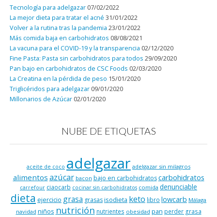
Tecnología para adelgazar
07/02/2022
La mejor dieta para tratar el acné
31/01/2022
Volver a la rutina tras la pandemia
23/01/2022
Más comida baja en carbohidratos
08/08/2021
La vacuna para el COVID-19 y la transparencia
02/12/2020
Fine Pasta: Pasta sin carbohidratos para todos
29/09/2020
Pan bajo en carbohidratos de CSC Foods
02/03/2020
La Creatina en la pérdida de peso
15/01/2020
Triglicéridos para adelgazar
09/01/2020
Millonarios de Azúcar
02/01/2020
NUBE DE ETIQUETAS
adelgazar
adelgazar sin milagros
aceite de coco
azúcar
alimentos
carbohidratos
bajo en carbohidratos
bacon
denunciable
ciaocarb
comida
carrefour
cocinar sin carbohidratos
dieta
keto
grasa
lowcarb
ejercicio
isodieta
grasas
libro
Málaga
nutrición
niños
pan
nutrientes
perder grasa
navidad
obesidad