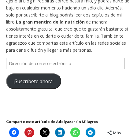
ajeno al blog ni recibirás correo basura mío, y podrás darte de
baja en cualquier momento haciendo un sólo clic. Además,
solo por suscribirte al blog podrás leer dos capítulos de mi
libro
La gran mentira de la nutrición
de manera
absolutamente gratuita, que creo que te gustarán bastante si
tienes interés en cuidarte o cuidar de tu familia. También te
agradezco que compartas este artículo en las redes sociales
para darle difusión y llegar a más personas.
Dirección
de
correo
¡Suscríbete ahora!
electrónico
Comparte este artículo de Adelgazar sin Milagros
Más