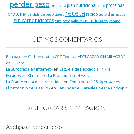
perder peso
plan nutricional
proteinas
pescado
pollo
receta
salud
proteína
rápido
pérdida de peso
queso
sin azúcar
sin carbohidratos
valores nutricionales
verano
slim pasta
ÚLTIMOS COMENTARIOS
Pan bajo en Carbohidratos CSC Foods | ADELGAZAR SIN MILAGROS
en
El Libro
La Burocracia en Internet -
en
Cazuela de Pescado al Pil-Pil
Escaños en Blanco -
en
La Prohibición del Azúcar
La Gran Mentira de la Nutrición -
en
Cómo perdió 35 Kg en 4 meses
El patrocinio de la salud -
en
Denunciable: Cereales Nestlé Chocapic
ADELGAZAR SIN MILAGROS
Adelgazar, perder peso