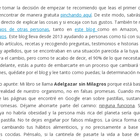
 tomar la decisión de empezar te recomiendo que leas el primer ca
encontrar de manera gratuita
pinchando aquí
. De este modo, sabr
o directo de explicar las cosas y si encaja con tus gustos. También t
nios de otras personas
, tanto en
este blog
como en Amazon,
ios
. Este blog lleva desde 2013 ayudando a personas como tú con s
o artículos, recetas y recogiendo preguntas, testimonios e historias
 apellidos, que se encontraban en una situación parecida a la tuya
gra el cambio, pero como te acabo de decir, el 90% de lo que necesita
adelante, estás a punto de embarcarte en un proceso que cambiará t
enes, quédate por el blog y lee tanto como puedas; la determinación no
o apunte: Mi libro se llama
Adelgazar sin Milagros
porque está bas
 realidad de nuestro organismo, no en falsas promesas. Cuando me
 las páginas que encontré en Google eran sobre pastillas, sustan
promesas. Déjame ahorrarte parte del camino:
ninguna funciona
. 
ya no habría obesidad y la persona más rica del planeta sería qui
 pastilla. No te dejes engañar por falsos milagros. La única forma
 cambiando tus hábitos alimenticios, y no precisamente a bas
as cocidas. Piénsalo, si la cantinela de pasarte la vida a base de