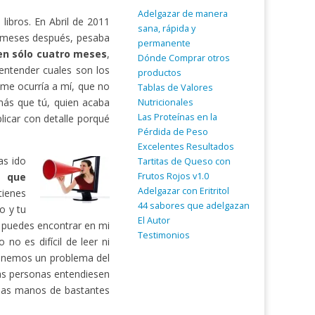
Adelgazar de manera
ibros. En Abril de 2011
sana, rápida y
 meses después, pesaba
permanente
 en sólo cuatro meses
,
Dónde Comprar otros
entender cuales son los
productos
 me ocurría a mí, que no
Tablas de Valores
ás que tú, quien acaba
Nutricionales
Las Proteínas en la
licar con detalle porqué
Pérdida de Peso
Excelentes Resultados
as ido
Tartitas de Queso con
Frutos Rojos v1.0
a que
Adelgazar con Eritritol
tienes
44 sabores que adelgazan
o y tu
El Autor
o puedes encontrar en mi
Testimonios
no es difícil de leer ni
tenemos un problema del
as personas entendiesen
 las manos de bastantes