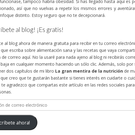
funcionase, tampoco habría obesidad. Si has llegado hasta aquí es 
ionado, así que no vuelvas a repetir los mismos errores y aventúra
nfoque distinto. Estoy seguro que no te decepcionará.
íbete al blog! ¡Es gratis!
te al blog ahora de manera gratuita para recibir en tu correo electró
s que escriba sobre alimentación sana y las recetas que vaya compa
n de correo aquí. No la usaré para nada ajeno al blog ni recibirás cor
 baja en cualquier momento haciendo un sólo clic. Además, solo por su
eer dos capítulos de mi libro
La gran mentira de la nutrición
de ma
, que creo que te gustarán bastante si tienes interés en cuidarte o cuid
te agradezco que compartas este artículo en las redes sociales para d
sonas.
n
críbete ahora!
ico