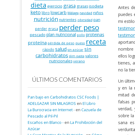
dieta
grasa
ejercicio
isodieta
grasas
Antes de
keto
lowcarb
niños
libro
Málaga
navidad
puedes 
nutrición
pan
nutrientes
obesidad
mi estil
perder peso
testimo
perder grasa
plan nutricional
proteinas
pescado
testimon
pollo
receta
aportand
proteína
pérdida de peso
queso
salud
sin
nombre y
rápido
sin azúcar
carbohidratos
ellos lo
valores
slim pasta
nutricionales
verano
tienes, 
no la ti
ÚLTIMOS COMENTARIOS
Un últim
y en la
mitad de
Pan bajo en Carbohidratos CSC Foods |
falsas 
ADELGAZAR SIN MILAGROS
en
El Libro
verdad, 
La Burocracia en Internet -
en
Cazuela de
sobre la
Pescado al Pil-Pil
sana es
Escaños en Blanco -
en
La Prohibición del
Azúcar
verdurit