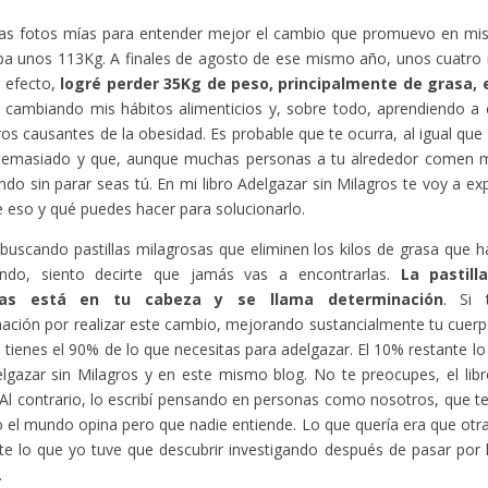
as fotos mías para entender mejor el cambio que promuevo en mis l
ba unos 113Kg. A finales de agosto de ese mismo año, unos cuatro
 efecto,
logré perder 35Kg de peso, principalmente de grasa,
e cambiando mis hábitos alimenticios y, sobre todo, aprendiendo a 
os causantes de la obesidad. Es probable que te ocurra, al igual que
emasiado y que, aunque muchas personas a tu alrededor comen m
do sin parar seas tú. En mi libro Adelgazar sin Milagros te voy a exp
e eso y qué puedes hacer para solucionarlo.
 buscando pastillas milagrosas que eliminen los kilos de grasa que h
ndo, siento decirte que jamás vas a encontrarlas.
La pastill
tas está en tu cabeza y se llama determinación
. Si 
ación por realizar este cambio, mejorando sustancialmente tu cuerp
a tienes el 90% de lo que necesitas para adelgazar. El 10% restante l
elgazar sin Milagros y en este mismo blog. No te preocupes, el libro 
Al contrario, lo escribí pensando en personas como nosotros, que 
 el mundo opina pero que nadie entiende. Lo que quería era que otr
te lo que yo tuve que descubrir investigando después de pasar por
.