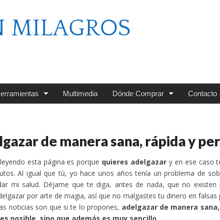
N MILAGROS
erramientas
Multimedia
Dónde Comprar
Contacto
gazar de manera sana, rápida y p
 leyendo esta página es porque
quieres adelgazar
y en ese caso t
nutos. Al igual que tú, yo hace unos años tenía un problema de s
ar mi salud. Déjame que te diga, antes de nada, que no existen p
elgazar por arte de magia, así que no malgastes tu dinero en falsa
as noticias son que si te lo propones,
adelgazar de manera sana,
 es posible, sino que además es muy sencillo
.