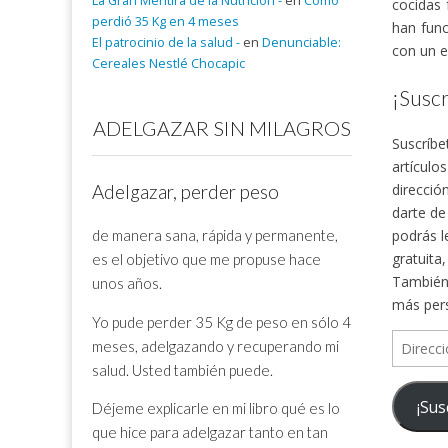
La Gran Mentira de la Nutrición -
en
Cómo
cocidas 
perdió 35 Kg en 4 meses
han func
El patrocinio de la salud -
en
Denunciable:
con un e
Cereales Nestlé Chocapic
¡Suscr
ADELGAZAR SIN MILAGROS
Suscríbe
artículo
direcció
Adelgazar, perder peso
darte de
de manera sana, rápida y permanente,
podrás l
gratuita
es el objetivo que me propuse hace
También 
unos años.
más per
Yo pude perder 35 Kg de peso en sólo 4
Direcció
meses, adelgazando y recuperando mi
de
salud. Usted también puede.
correo
¡Sus
Déjeme explicarle en mi libro qué es lo
electrón
que hice para adelgazar tanto en tan