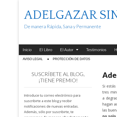
ADELGAZAR SI
De manera Rápida, Sana y Permanente
Main
Skip
Inicio
El Libro
El Autor
Testimonios
H
menu
to
Sub
AVISO LEGAL
PROTECCIÓN DE DATOS
content
menu
Adel
SUSCRÍBETE AL BLOG,
¡TIENE PREMIO!
Si estás
tres mi
Introduce tu correo electrónico para
a degrad
suscribirte a este blog y recibir
hagan ad
notificaciones de nuevas entradas.
las buen
Además, sólo por suscribirte, te
no solo