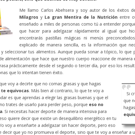
Me llamo Carlos Abehsera y soy autor de los éxitos 
Milagros
y
La gran Mentira de la Nutrición
entre ot
enseñado a miles de personas como tú a entender porqué
que hacer para adelgazar rápidamente al igual que hic
encontrarás pastillas mágicas ni menús preconcebido
explicado de manera sencilla, es la información que ne
y seleccionar tus alimentos. Aunque pueda sonar a tópico, lo que 
de alimentación que hace que nuestro cuerpo reaccione de manera 
rasa prácticamente desde el segundo o tercer día, por eso los resu
onas que lo intentan tienen éxito.
 que voy a decirte que no comas grasas y que hagas
,
te equivocas
. Más bien al contrario, lo que te voy a
Si c
ar es que aprendas a elegir las grasas buenas y que el
que n
no trates de usarlo para perder peso, porque
eso no
hagas
a
. Si necesitas hacer deporte de manera intensiva para
equi
eso quiere decir que existe un desequilibrio energético en tu
Yo voy a enseñarte a adelgazar sin hacer deporte, pero eso
e decir que yo no promueva el deporte, sino que te voy a enseñar a ut