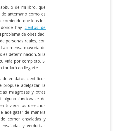
pítulo de mi libro, que
ás de antemano como es
e recomiendo que leas los
 donde hay
cientos de
u problema de obesidad,
 de personas reales, con
. La inmensa mayoría de
s es determinación. Si la
u vida por completo. Si
 tardará en llegarte.
ado en datos científicos
 propuse adelgazar, la
cias milagrosas y otras
Si alguna funcionase de
en tuviera los derechos
 de adelgazar de manera
e de comer ensaladas y
 ensaladas y verduritas