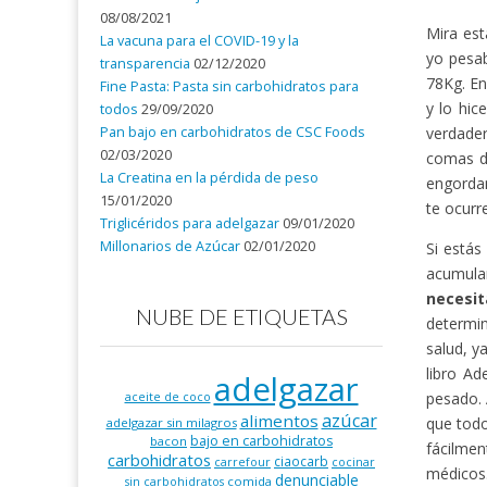
08/08/2021
Mira est
La vacuna para el COVID-19 y la
yo pesa
transparencia
02/12/2020
78Kg. En
Fine Pasta: Pasta sin carbohidratos para
y lo hic
todos
29/09/2020
Pan bajo en carbohidratos de CSC Foods
verdader
02/03/2020
comas d
La Creatina en la pérdida de peso
engordan
15/01/2020
te ocurr
Triglicéridos para adelgazar
09/01/2020
Millonarios de Azúcar
02/01/2020
Si estás
acumula
necesi
NUBE DE ETIQUETAS
determin
salud, y
libro Ad
adelgazar
pesado. 
aceite de coco
azúcar
alimentos
que todo
adelgazar sin milagros
bajo en carbohidratos
bacon
fácilmen
carbohidratos
ciaocarb
carrefour
cocinar
médicos
denunciable
comida
sin carbohidratos