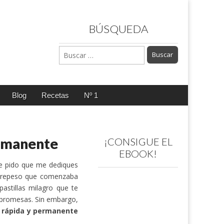
BÚSQUEDA
Buscar:
Blog
Recetas
Nº 1
ermanente
¡CONSIGUE EL
EBOOK!
e pido que me dediques
obrepeso que comenzaba
astillas milagro que te
s promesas. Sin embargo,
 rápida y permanente