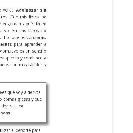
de venta
Adelgazar sin
ros. Con mis libros he
 engordan y qué tienen
e yo. En mis libros no
s. Lo que encontrarás,
cesitas para aprender a
promuevo es un sencillo
estupenda y comience a
ltados son muy rápidos y
rees que voy a decirte
o comas grasas y que
 deporte,
te
vocas
.
ilizar el deporte para