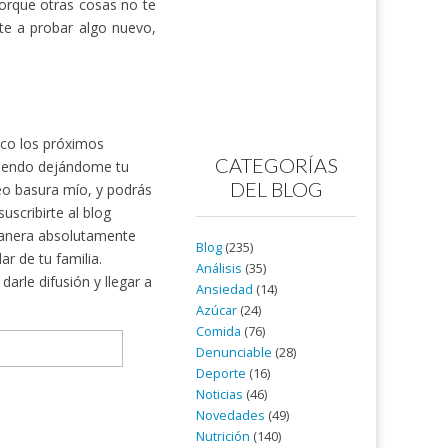
porque otras cosas no te
te a probar algo nuevo,
nico los próximos
CATEGORÍAS
rtiendo dejándome tu
DEL BLOG
reo basura mío, y podrás
scribirte al blog
nera absolutamente
Blog
(235)
ar de tu familia.
Análisis
(35)
arle difusión y llegar a
Ansiedad
(14)
Azúcar
(24)
Comida
(76)
Denunciable
(28)
Deporte
(16)
Noticias
(46)
Novedades
(49)
Nutrición
(140)