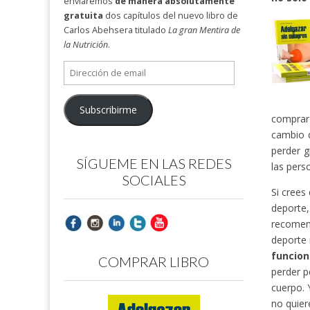
enviaremos
de manera absolutamente
gratuita
dos capítulos del nuevo libro de
Carlos Abehsera titulado
La gran Mentira de
la Nutrición
.
Dirección
de
email
Subscribirme
comprar 
cambio 
perder g
SÍGUEME EN LAS REDES
las pers
SOCIALES
Si crees
deporte
recomend
deporte 
funcion
COMPRAR LIBRO
perder p
cuerpo. 
no quier