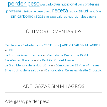
perder peso
plan nutricional
proteinas
pescado
pollo
receta
salud
proteína
rápido
pérdida de peso
queso
sin azúcar
sin carbohidratos
valores nutricionales
verano
slim pasta
ÚLTIMOS COMENTARIOS
Pan bajo en Carbohidratos CSC Foods | ADELGAZAR SIN MILAGROS
en
El Libro
La Burocracia en Internet -
en
Cazuela de Pescado al Pil-Pil
Escaños en Blanco -
en
La Prohibición del Azúcar
La Gran Mentira de la Nutrición -
en
Cómo perdió 35 Kg en 4 meses
El patrocinio de la salud -
en
Denunciable: Cereales Nestlé Chocapic
ADELGAZAR SIN MILAGROS
Adelgazar, perder peso