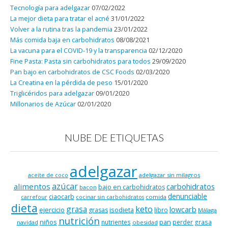
Tecnología para adelgazar
07/02/2022
La mejor dieta para tratar el acné
31/01/2022
Volver a la rutina tras la pandemia
23/01/2022
Más comida baja en carbohidratos
08/08/2021
La vacuna para el COVID-19 y la transparencia
02/12/2020
Fine Pasta: Pasta sin carbohidratos para todos
29/09/2020
Pan bajo en carbohidratos de CSC Foods
02/03/2020
La Creatina en la pérdida de peso
15/01/2020
Triglicéridos para adelgazar
09/01/2020
Millonarios de Azúcar
02/01/2020
NUBE DE ETIQUETAS
adelgazar
adelgazar sin milagros
aceite de coco
azúcar
alimentos
carbohidratos
bajo en carbohidratos
bacon
denunciable
ciaocarb
comida
carrefour
cocinar sin carbohidratos
dieta
keto
grasa
lowcarb
ejercicio
isodieta
grasas
libro
Málaga
nutrición
niños
pan
nutrientes
perder grasa
navidad
obesidad