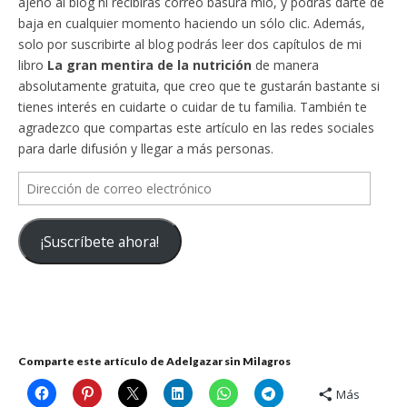
ajeno al blog ni recibirás correo basura mío, y podrás darte de
baja en cualquier momento haciendo un sólo clic. Además,
solo por suscribirte al blog podrás leer dos capítulos de mi
libro
La gran mentira de la nutrición
de manera
absolutamente gratuita, que creo que te gustarán bastante si
tienes interés en cuidarte o cuidar de tu familia. También te
agradezco que compartas este artículo en las redes sociales
para darle difusión y llegar a más personas.
Dirección
de
correo
¡Suscríbete ahora!
electrónico
Comparte este artículo de Adelgazar sin Milagros
Más