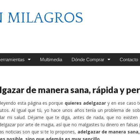
N MILAGROS
erramientas
Multimedia
Dónde Comprar
Contacto
gazar de manera sana, rápida y p
 leyendo esta página es porque
quieres adelgazar
y en ese caso t
nutos. Al igual que tú, yo hace unos años tenía un problema de s
ar mi salud. Déjame que te diga, antes de nada, que no existen p
elgazar por arte de magia, así que no malgastes tu dinero en falsa
as noticias son que si te lo propones,
adelgazar de manera sana,
 es posible, sino que además es muy sencillo
.