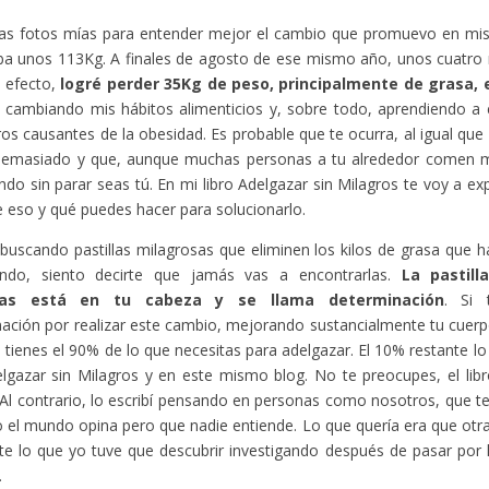
as fotos mías para entender mejor el cambio que promuevo en mis l
ba unos 113Kg. A finales de agosto de ese mismo año, unos cuatro
 efecto,
logré perder 35Kg de peso, principalmente de grasa,
e cambiando mis hábitos alimenticios y, sobre todo, aprendiendo a 
os causantes de la obesidad. Es probable que te ocurra, al igual que
emasiado y que, aunque muchas personas a tu alrededor comen m
do sin parar seas tú. En mi libro Adelgazar sin Milagros te voy a exp
e eso y qué puedes hacer para solucionarlo.
 buscando pastillas milagrosas que eliminen los kilos de grasa que h
ndo, siento decirte que jamás vas a encontrarlas.
La pastill
tas está en tu cabeza y se llama determinación
. Si 
ación por realizar este cambio, mejorando sustancialmente tu cuerp
a tienes el 90% de lo que necesitas para adelgazar. El 10% restante l
elgazar sin Milagros y en este mismo blog. No te preocupes, el libro 
Al contrario, lo escribí pensando en personas como nosotros, que 
 el mundo opina pero que nadie entiende. Lo que quería era que otr
te lo que yo tuve que descubrir investigando después de pasar por
.