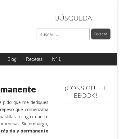
BÚSQUEDA
Buscar:
Blog
Recetas
Nº 1
ermanente
¡CONSIGUE EL
EBOOK!
e pido que me dediques
obrepeso que comenzaba
astillas milagro que te
s promesas. Sin embargo,
 rápida y permanente