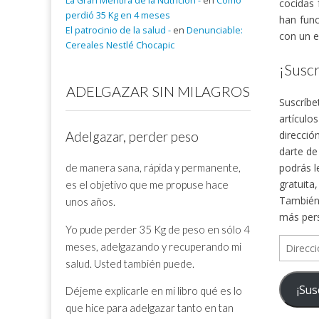
La Gran Mentira de la Nutrición -
en
Cómo
cocidas 
perdió 35 Kg en 4 meses
han func
El patrocinio de la salud -
en
Denunciable:
con un e
Cereales Nestlé Chocapic
¡Suscr
ADELGAZAR SIN MILAGROS
Suscríbe
artículo
direcció
Adelgazar, perder peso
darte de
de manera sana, rápida y permanente,
podrás l
gratuita
es el objetivo que me propuse hace
También 
unos años.
más per
Yo pude perder 35 Kg de peso en sólo 4
Direcció
meses, adelgazando y recuperando mi
de
salud. Usted también puede.
correo
¡Sus
Déjeme explicarle en mi libro qué es lo
electrón
que hice para adelgazar tanto en tan