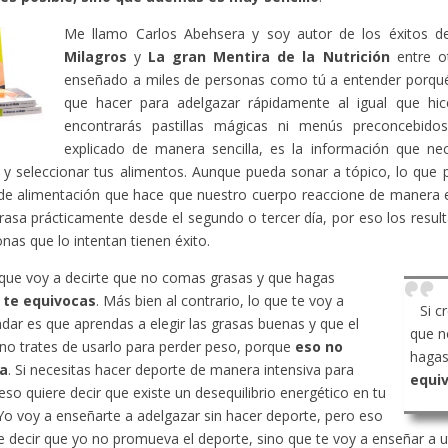
Me llamo Carlos Abehsera y soy autor de los éxitos 
Milagros
y
La gran Mentira de la Nutrición
entre ot
enseñado a miles de personas como tú a entender porqué
que hacer para adelgazar rápidamente al igual que hic
encontrarás pastillas mágicas ni menús preconcebido
explicado de manera sencilla, es la información que ne
y seleccionar tus alimentos. Aunque pueda sonar a tópico, lo que 
de alimentación que hace que nuestro cuerpo reaccione de manera 
rasa prácticamente desde el segundo o tercer día, por eso los resu
onas que lo intentan tienen éxito.
 que voy a decirte que no comas grasas y que hagas
,
te equivocas
. Más bien al contrario, lo que te voy a
Si c
ar es que aprendas a elegir las grasas buenas y que el
que n
no trates de usarlo para perder peso, porque
eso no
hagas
a
. Si necesitas hacer deporte de manera intensiva para
equi
eso quiere decir que existe un desequilibrio energético en tu
Yo voy a enseñarte a adelgazar sin hacer deporte, pero eso
e decir que yo no promueva el deporte, sino que te voy a enseñar a ut