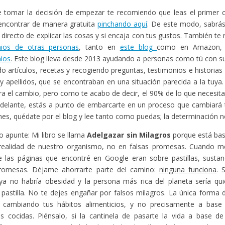
 tomar la decisión de empezar te recomiendo que leas el primer ca
encontrar de manera gratuita
pinchando aquí
. De este modo, sabr
o directo de explicar las cosas y si encaja con tus gustos. También t
nios de otras personas
, tanto en
este blog
como en Amazon,
ios
. Este blog lleva desde 2013 ayudando a personas como tú con s
o artículos, recetas y recogiendo preguntas, testimonios e historias
 apellidos, que se encontraban en una situación parecida a la tuya
gra el cambio, pero como te acabo de decir, el 90% de lo que necesita
adelante, estás a punto de embarcarte en un proceso que cambiará t
enes, quédate por el blog y lee tanto como puedas; la determinación no
o apunte: Mi libro se llama
Adelgazar sin Milagros
porque está bas
 realidad de nuestro organismo, no en falsas promesas. Cuando me
 las páginas que encontré en Google eran sobre pastillas, sustan
promesas. Déjame ahorrarte parte del camino:
ninguna funciona
. 
ya no habría obesidad y la persona más rica del planeta sería qui
 pastilla. No te dejes engañar por falsos milagros. La única forma
 cambiando tus hábitos alimenticios, y no precisamente a bas
as cocidas. Piénsalo, si la cantinela de pasarte la vida a base de