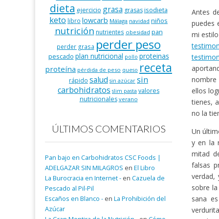
dieta
grasa
ejercicio
isodieta
grasas
Antes de
keto
lowcarb
niños
libro
Málaga
navidad
puedes 
nutrición
pan
nutrientes
obesidad
mi estil
perder peso
testimo
perder grasa
plan nutricional
proteinas
pescado
testimon
pollo
receta
aportand
proteína
pérdida de peso
queso
salud
sin
nombre y
rápido
sin azúcar
carbohidratos
ellos lo
valores
slim pasta
nutricionales
verano
tienes, 
no la ti
ÚLTIMOS COMENTARIOS
Un últim
y en la
mitad de
Pan bajo en Carbohidratos CSC Foods |
falsas 
ADELGAZAR SIN MILAGROS
en
El Libro
verdad, 
La Burocracia en Internet -
en
Cazuela de
sobre la
Pescado al Pil-Pil
sana es
Escaños en Blanco -
en
La Prohibición del
Azúcar
verdurit