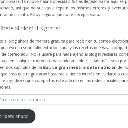
funcionase, tampoco habría obesidad. Si has llegado hasta aquí es 
ionado, así que no vuelvas a repetir los mismos errores y aventúra
nfoque distinto. Estoy seguro que no te decepcionará.
íbete al blog! ¡Es gratis!
te al blog ahora de manera gratuita para recibir en tu correo electró
s que escriba sobre alimentación sana y las recetas que vaya compa
n de correo aquí. No la usaré para nada ajeno al blog ni recibirás cor
 baja en cualquier momento haciendo un sólo clic. Además, solo por su
eer dos capítulos de mi libro
La gran mentira de la nutrición
de ma
, que creo que te gustarán bastante si tienes interés en cuidarte o cuid
te agradezco que compartas este artículo en las redes sociales para d
sonas.
n
críbete ahora!
ico