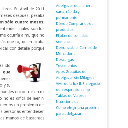
Adelgazar de manera
ibros. En Abril de 2011
sana, rápida y
 meses después, pesaba
permanente
 en sólo cuatro meses
,
Dónde Comprar otros
entender cuales son los
productos
 me ocurría a mí, que no
El plan de comidas
ás que tú, quien acaba
semanal
Denunciable: Carnes de
licar con detalle porqué
Mercadona
Descargas
as ido
Testimonios
Apps Gratuitas de
a que
Adelgazar sin Milagros
tienes
Vivir de la luz II: El negocio
o y tu
del respiracionismo
o puedes encontrar en mi
Tablas de Valores
no es difícil de leer ni
Nutricionales
tenemos un problema del
Como elegir una proteína
as personas entendiesen
para adelgazar
 las manos de bastantes