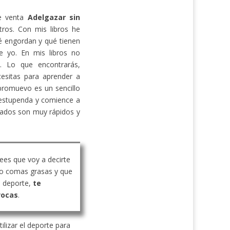
de venta
Adelgazar sin
ros. Con mis libros he
 engordan y qué tienen
e yo. En mis libros no
s. Lo que encontrarás,
cesitas para aprender a
promuevo es un sencillo
estupenda y comience a
ltados son muy rápidos y
rees que voy a decirte
o comas grasas y que
 deporte,
te
vocas
.
ilizar el deporte para