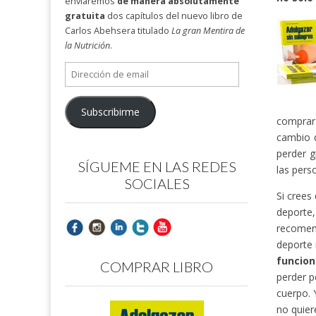
enviaremos
de manera absolutamente
gratuita
dos capítulos del nuevo libro de
Carlos Abehsera titulado
La gran Mentira de
la Nutrición
.
Dirección
de
email
Subscribirme
comprar 
cambio 
perder g
SÍGUEME EN LAS REDES
las pers
SOCIALES
Si crees
deporte
recomend
deporte 
funcion
COMPRAR LIBRO
perder p
cuerpo. 
no quier