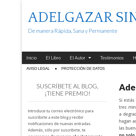
ADELGAZAR SI
De manera Rápida, Sana y Permanente
Main
Skip
Inicio
El Libro
El Autor
Testimonios
H
menu
to
Sub
AVISO LEGAL
PROTECCIÓN DE DATOS
content
menu
Adel
SUSCRÍBETE AL BLOG,
¡TIENE PREMIO!
Si estás
tres mi
Introduce tu correo electrónico para
a degrad
suscribirte a este blog y recibir
hagan ad
notificaciones de nuevas entradas.
las buen
Además, sólo por suscribirte, te
no solo