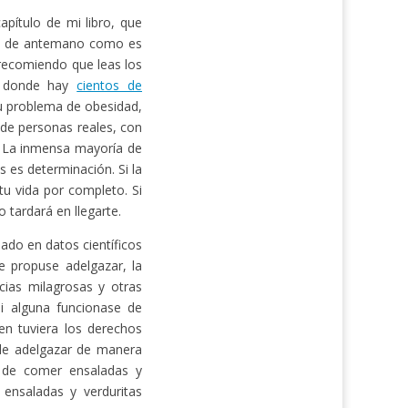
pítulo de mi libro, que
ás de antemano como es
e recomiendo que leas los
 donde hay
cientos de
u problema de obesidad,
 de personas reales, con
. La inmensa mayoría de
s es determinación. Si la
u vida por completo. Si
 tardará en llegarte.
ado en datos científicos
 propuse adelgazar, la
cias milagrosas y otras
Si alguna funcionase de
en tuviera los derechos
 de adelgazar de manera
e de comer ensaladas y
 ensaladas y verduritas