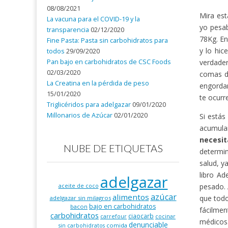
08/08/2021
Mira est
La vacuna para el COVID-19 y la
yo pesa
transparencia
02/12/2020
78Kg. En
Fine Pasta: Pasta sin carbohidratos para
y lo hic
todos
29/09/2020
Pan bajo en carbohidratos de CSC Foods
verdader
02/03/2020
comas d
La Creatina en la pérdida de peso
engordan
15/01/2020
te ocurr
Triglicéridos para adelgazar
09/01/2020
Millonarios de Azúcar
02/01/2020
Si estás
acumula
necesi
NUBE DE ETIQUETAS
determin
salud, y
libro Ad
adelgazar
pesado. 
aceite de coco
azúcar
alimentos
que todo
adelgazar sin milagros
bajo en carbohidratos
bacon
fácilmen
carbohidratos
ciaocarb
carrefour
cocinar
médicos
denunciable
comida
sin carbohidratos