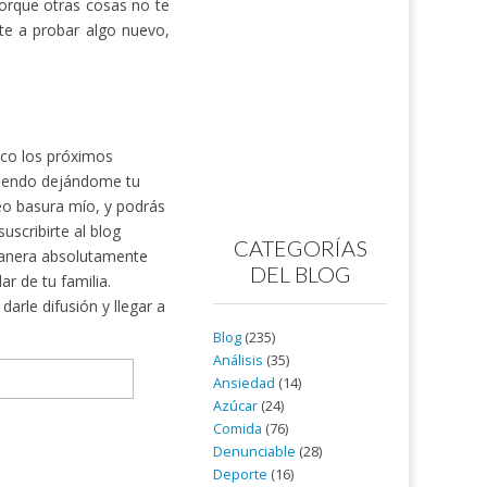
porque otras cosas no te
te a probar algo nuevo,
nico los próximos
rtiendo dejándome tu
reo basura mío, y podrás
scribirte al blog
CATEGORÍAS
nera absolutamente
DEL BLOG
ar de tu familia.
arle difusión y llegar a
Blog
(235)
Análisis
(35)
Ansiedad
(14)
Azúcar
(24)
Comida
(76)
Denunciable
(28)
Deporte
(16)