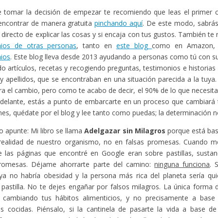
 tomar la decisión de empezar te recomiendo que leas el primer ca
encontrar de manera gratuita
pinchando aquí
. De este modo, sabr
o directo de explicar las cosas y si encaja con tus gustos. También t
nios de otras personas
, tanto en
este blog
como en Amazon,
ios
. Este blog lleva desde 2013 ayudando a personas como tú con s
o artículos, recetas y recogiendo preguntas, testimonios e historias
 apellidos, que se encontraban en una situación parecida a la tuya
gra el cambio, pero como te acabo de decir, el 90% de lo que necesita
adelante, estás a punto de embarcarte en un proceso que cambiará t
enes, quédate por el blog y lee tanto como puedas; la determinación no
o apunte: Mi libro se llama
Adelgazar sin Milagros
porque está bas
 realidad de nuestro organismo, no en falsas promesas. Cuando me
 las páginas que encontré en Google eran sobre pastillas, sustan
promesas. Déjame ahorrarte parte del camino:
ninguna funciona
. 
ya no habría obesidad y la persona más rica del planeta sería qui
 pastilla. No te dejes engañar por falsos milagros. La única forma
 cambiando tus hábitos alimenticios, y no precisamente a bas
as cocidas. Piénsalo, si la cantinela de pasarte la vida a base de