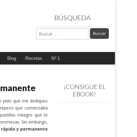
BÚSQUEDA
Buscar:
Blog
Recetas
Nº 1
ermanente
¡CONSIGUE EL
EBOOK!
e pido que me dediques
obrepeso que comenzaba
astillas milagro que te
s promesas. Sin embargo,
 rápida y permanente