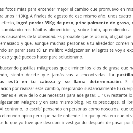
as fotos mías para entender mejor el cambio que promuevo en mis l
ba unos 113Kg. A finales de agosto de ese mismo año, unos cuatro
 efecto,
logré perder 35Kg de peso, principalmente de grasa,
e cambiando mis hábitos alimenticios y, sobre todo, aprendiendo a 
os causantes de la obesidad. Es probable que te ocurra, al igual que
emasiado y que, aunque muchas personas a tu alrededor comen m
do sin parar seas tú. En mi libro Adelgazar sin Milagros te voy a exp
e eso y qué puedes hacer para solucionarlo.
 buscando pastillas milagrosas que eliminen los kilos de grasa que h
ndo, siento decirte que jamás vas a encontrarlas.
La pastill
tas está en tu cabeza y se llama determinación
. Si 
ación por realizar este cambio, mejorando sustancialmente tu cuerp
a tienes el 90% de lo que necesitas para adelgazar. El 10% restante l
elgazar sin Milagros y en este mismo blog. No te preocupes, el libro 
Al contrario, lo escribí pensando en personas como nosotros, que 
 el mundo opina pero que nadie entiende. Lo que quería era que otr
te lo que yo tuve que descubrir investigando después de pasar por
.