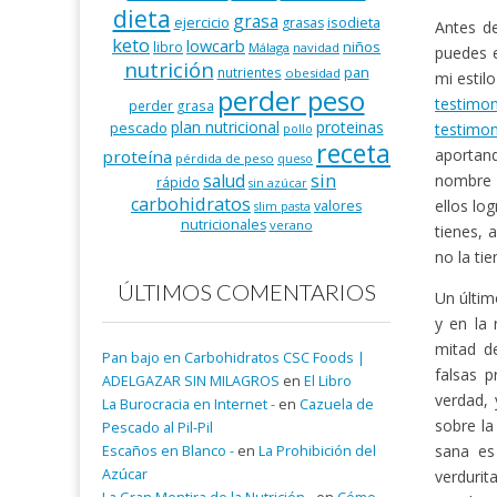
dieta
grasa
ejercicio
isodieta
grasas
Antes de
keto
lowcarb
niños
libro
Málaga
navidad
puedes 
nutrición
pan
nutrientes
obesidad
mi estil
perder peso
testimo
perder grasa
plan nutricional
proteinas
pescado
testimon
pollo
receta
aportand
proteína
pérdida de peso
queso
salud
sin
nombre y
rápido
sin azúcar
carbohidratos
ellos lo
valores
slim pasta
nutricionales
verano
tienes, 
no la ti
ÚLTIMOS COMENTARIOS
Un últim
y en la
mitad de
Pan bajo en Carbohidratos CSC Foods |
falsas 
ADELGAZAR SIN MILAGROS
en
El Libro
verdad, 
La Burocracia en Internet -
en
Cazuela de
sobre la
Pescado al Pil-Pil
sana es
Escaños en Blanco -
en
La Prohibición del
Azúcar
verdurit