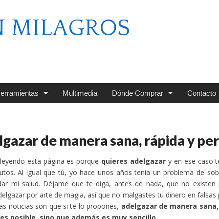
N MILAGROS
erramientas
Multimedia
Dónde Comprar
Contacto
gazar de manera sana, rápida y p
 leyendo esta página es porque
quieres adelgazar
y en ese caso t
nutos. Al igual que tú, yo hace unos años tenía un problema de s
ar mi salud. Déjame que te diga, antes de nada, que no existen p
elgazar por arte de magia, así que no malgastes tu dinero en falsa
as noticias son que si te lo propones,
adelgazar de manera sana,
 es posible, sino que además es muy sencillo
.