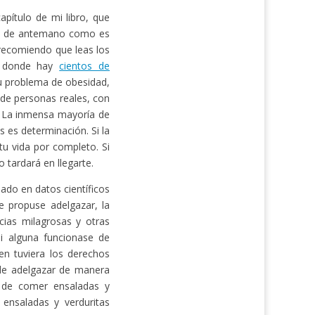
pítulo de mi libro, que
ás de antemano como es
e recomiendo que leas los
 donde hay
cientos de
u problema de obesidad,
 de personas reales, con
. La inmensa mayoría de
s es determinación. Si la
u vida por completo. Si
 tardará en llegarte.
ado en datos científicos
 propuse adelgazar, la
cias milagrosas y otras
Si alguna funcionase de
en tuviera los derechos
 de adelgazar de manera
e de comer ensaladas y
 ensaladas y verduritas