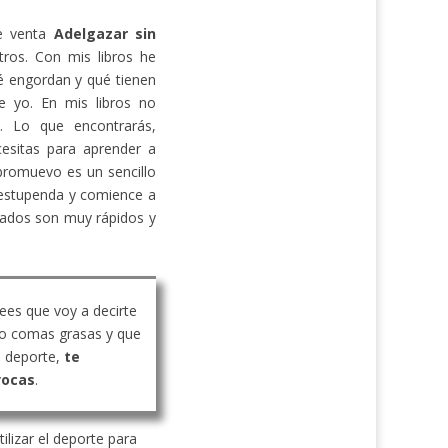
de venta
Adelgazar sin
ros. Con mis libros he
 engordan y qué tienen
e yo. En mis libros no
s. Lo que encontrarás,
cesitas para aprender a
promuevo es un sencillo
estupenda y comience a
ltados son muy rápidos y
rees que voy a decirte
o comas grasas y que
 deporte,
te
vocas
.
ilizar el deporte para