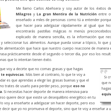
Me llamo Carlos Abehsera y soy autor de los éxitos 
Milagros
y
La gran Mentira de la Nutrición
entre ot
enseñado a miles de personas como tú a entender porqué
que hacer para adelgazar rápidamente al igual que hic
encontrarás pastillas mágicas ni menús preconcebido
explicado de manera sencilla, es la información que ne
y seleccionar tus alimentos. Aunque pueda sonar a tópico, lo que 
de alimentación que hace que nuestro cuerpo reaccione de manera 
rasa prácticamente desde el segundo o tercer día, por eso los resu
onas que lo intentan tienen éxito.
 que voy a decirte que no comas grasas y que hagas
,
te equivocas
. Más bien al contrario, lo que te voy a
Si c
ar es que aprendas a elegir las grasas buenas y que el
que n
no trates de usarlo para perder peso, porque
eso no
hagas
a
. Si necesitas hacer deporte de manera intensiva para
equi
eso quiere decir que existe un desequilibrio energético en tu
Yo voy a enseñarte a adelgazar sin hacer deporte, pero eso
e decir que yo no promueva el deporte, sino que te voy a enseñar a ut