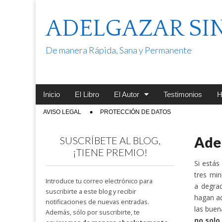
ADELGAZAR SI
De manera Rápida, Sana y Permanente
Main
Skip
Inicio
El Libro
El Autor
Testimonios
H
menu
to
Sub
AVISO LEGAL
PROTECCIÓN DE DATOS
content
menu
Adel
SUSCRÍBETE AL BLOG,
¡TIENE PREMIO!
Si estás
tres mi
Introduce tu correo electrónico para
a degrad
suscribirte a este blog y recibir
hagan ad
notificaciones de nuevas entradas.
las buen
Además, sólo por suscribirte, te
no solo