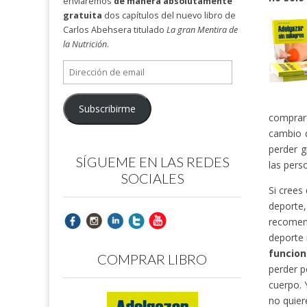
enviaremos
de manera absolutamente
gratuita
dos capítulos del nuevo libro de
Carlos Abehsera titulado
La gran Mentira de
la Nutrición
.
Dirección
de
email
Subscribirme
comprar 
cambio 
perder g
SÍGUEME EN LAS REDES
las pers
SOCIALES
Si crees
deporte
recomend
deporte 
funcion
COMPRAR LIBRO
perder p
cuerpo. 
no quier