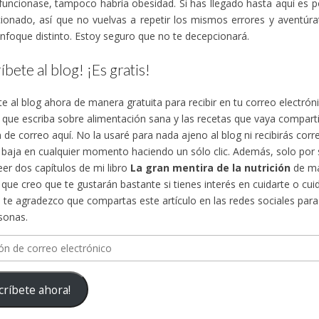
funcionase, tampoco habría obesidad. Si has llegado hasta aquí es 
ionado, así que no vuelvas a repetir los mismos errores y aventúra
nfoque distinto. Estoy seguro que no te decepcionará.
íbete al blog! ¡Es gratis!
te al blog ahora de manera gratuita para recibir en tu correo electró
s que escriba sobre alimentación sana y las recetas que vaya compa
n de correo aquí. No la usaré para nada ajeno al blog ni recibirás cor
 baja en cualquier momento haciendo un sólo clic. Además, solo por su
eer dos capítulos de mi libro
La gran mentira de la nutrición
de ma
, que creo que te gustarán bastante si tienes interés en cuidarte o cuid
te agradezco que compartas este artículo en las redes sociales para d
sonas.
n
críbete ahora!
ico