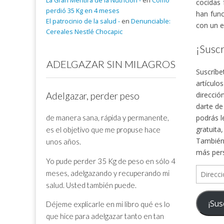
La Gran Mentira de la Nutrición -
en
Cómo
cocidas 
perdió 35 Kg en 4 meses
han func
El patrocinio de la salud -
en
Denunciable:
con un e
Cereales Nestlé Chocapic
¡Suscr
ADELGAZAR SIN MILAGROS
Suscríbe
artículo
direcció
Adelgazar, perder peso
darte de
de manera sana, rápida y permanente,
podrás l
gratuita
es el objetivo que me propuse hace
También 
unos años.
más per
Yo pude perder 35 Kg de peso en sólo 4
Direcció
meses, adelgazando y recuperando mi
de
salud. Usted también puede.
correo
¡Sus
Déjeme explicarle en mi libro qué es lo
electrón
que hice para adelgazar tanto en tan