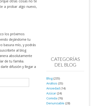
porque otras cosas no te
te a probar algo nuevo,
nico los próximos
rtiendo dejándome tu
reo basura mío, y podrás
scribirte al blog
nera absolutamente
CATEGORÍAS
ar de tu familia.
DEL BLOG
arle difusión y llegar a
Blog
(235)
Análisis
(35)
Ansiedad
(14)
Azúcar
(24)
Comida
(76)
Denunciable
(28)