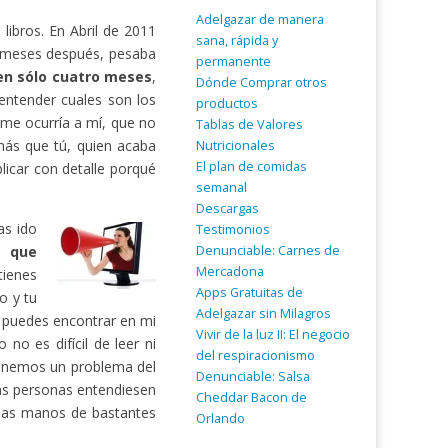
Adelgazar de manera
ibros. En Abril de 2011
sana, rápida y
 meses después, pesaba
permanente
 en sólo cuatro meses
,
Dónde Comprar otros
entender cuales son los
productos
 me ocurría a mí, que no
Tablas de Valores
ás que tú, quien acaba
Nutricionales
El plan de comidas
licar con detalle porqué
semanal
Descargas
as ido
Testimonios
Denunciable: Carnes de
a que
Mercadona
tienes
Apps Gratuitas de
o y tu
Adelgazar sin Milagros
o puedes encontrar en mi
Vivir de la luz II: El negocio
no es difícil de leer ni
del respiracionismo
tenemos un problema del
Denunciable: Salsa
as personas entendiesen
Cheddar Bacon de
 las manos de bastantes
Orlando