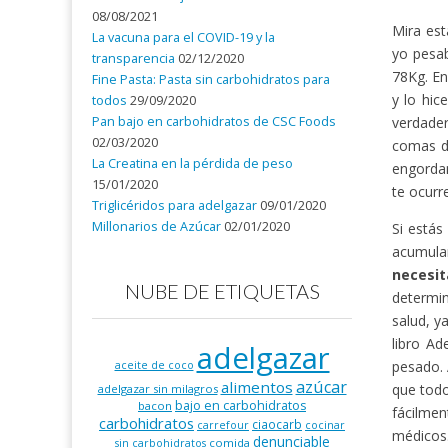
08/08/2021
Mira est
La vacuna para el COVID-19 y la
yo pesa
transparencia
02/12/2020
78Kg. En
Fine Pasta: Pasta sin carbohidratos para
y lo hic
todos
29/09/2020
Pan bajo en carbohidratos de CSC Foods
verdader
02/03/2020
comas d
La Creatina en la pérdida de peso
engordan
15/01/2020
te ocurr
Triglicéridos para adelgazar
09/01/2020
Millonarios de Azúcar
02/01/2020
Si estás
acumula
necesi
NUBE DE ETIQUETAS
determin
salud, y
libro Ad
adelgazar
pesado. 
aceite de coco
azúcar
alimentos
que todo
adelgazar sin milagros
bajo en carbohidratos
bacon
fácilmen
carbohidratos
ciaocarb
carrefour
cocinar
médicos
denunciable
comida
sin carbohidratos