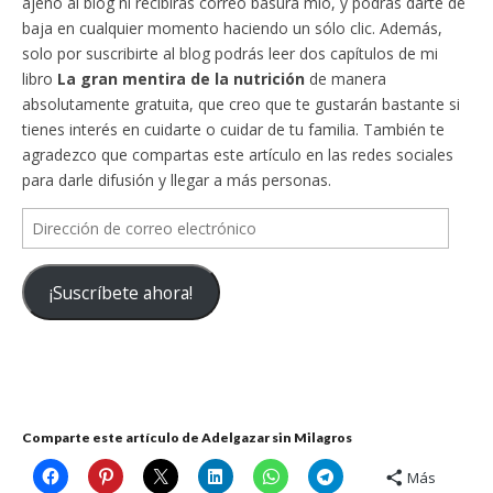
ajeno al blog ni recibirás correo basura mío, y podrás darte de
baja en cualquier momento haciendo un sólo clic. Además,
solo por suscribirte al blog podrás leer dos capítulos de mi
libro
La gran mentira de la nutrición
de manera
absolutamente gratuita, que creo que te gustarán bastante si
tienes interés en cuidarte o cuidar de tu familia. También te
agradezco que compartas este artículo en las redes sociales
para darle difusión y llegar a más personas.
Dirección
de
correo
¡Suscríbete ahora!
electrónico
Comparte este artículo de Adelgazar sin Milagros
Más