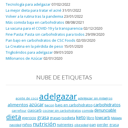
Tecnología para adelgazar
07/02/2022
La mejor dieta para tratar el acné
31/01/2022
Volver a la rutina tras la pandemia
23/01/2022
Más comida baja en carbohidratos
08/08/2021
La vacuna para el COVID-19 y la transparencia
02/12/2020
Fine Pasta: Pasta sin carbohidratos para todos
29/09/2020
Pan bajo en carbohidratos de CSC Foods
02/03/2020
La Creatina en la pérdida de peso
15/01/2020
Triglicéridos para adelgazar
09/01/2020
Millonarios de Azúcar
02/01/2020
NUBE DE ETIQUETAS
adelgazar
adelgazar sin milagros
aceite de coco
azúcar
alimentos
carbohidratos
bajo en carbohidratos
bacon
denunciable
ciaocarb
comida
carrefour
cocinar sin carbohidratos
dieta
keto
grasa
lowcarb
ejercicio
isodieta
grasas
libro
Málaga
nutrición
niños
pan
nutrientes
perder grasa
navidad
obesidad