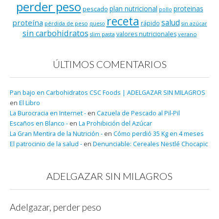
perder peso
plan nutricional
proteinas
pescado
pollo
receta
salud
proteína
rápido
pérdida de peso
queso
sin azúcar
sin carbohidratos
valores nutricionales
verano
slim pasta
ÚLTIMOS COMENTARIOS
Pan bajo en Carbohidratos CSC Foods | ADELGAZAR SIN MILAGROS
en
El Libro
La Burocracia en Internet -
en
Cazuela de Pescado al Pil-Pil
Escaños en Blanco -
en
La Prohibición del Azúcar
La Gran Mentira de la Nutrición -
en
Cómo perdió 35 Kg en 4 meses
El patrocinio de la salud -
en
Denunciable: Cereales Nestlé Chocapic
ADELGAZAR SIN MILAGROS
Adelgazar, perder peso