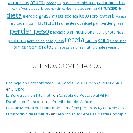
azúcar
alimentos
carbohidratos
bajo en carbohidratos
bacon
denunciable
ciaocarb
comida
carrefour
cocinar sin carbohidratos
dieta
keto
grasa
lowcarb
ejercicio
isodieta
grasas
libro
Málaga
nutrición
niños
pan
nutrientes
perder grasa
navidad
obesidad
perder peso
plan nutricional
proteinas
pescado
pollo
receta
salud
proteína
rápido
pérdida de peso
queso
sin azúcar
sin carbohidratos
valores nutricionales
verano
slim pasta
ÚLTIMOS COMENTARIOS
Pan bajo en Carbohidratos CSC Foods | ADELGAZAR SIN MILAGROS
en
El Libro
La Burocracia en Internet -
en
Cazuela de Pescado al Pil-Pil
Escaños en Blanco -
en
La Prohibición del Azúcar
La Gran Mentira de la Nutrición -
en
Cómo perdió 35 Kg en 4 meses
El patrocinio de la salud -
en
Denunciable: Cereales Nestlé Chocapic