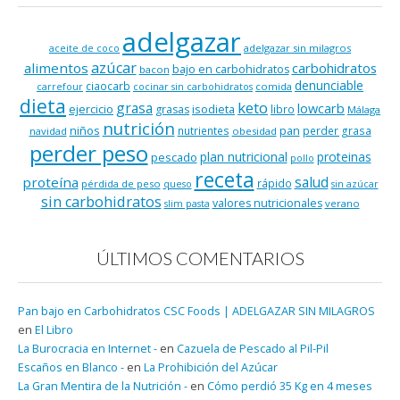
adelgazar
adelgazar sin milagros
aceite de coco
azúcar
alimentos
carbohidratos
bajo en carbohidratos
bacon
denunciable
ciaocarb
comida
carrefour
cocinar sin carbohidratos
dieta
keto
grasa
lowcarb
ejercicio
isodieta
grasas
libro
Málaga
nutrición
niños
pan
nutrientes
perder grasa
navidad
obesidad
perder peso
plan nutricional
proteinas
pescado
pollo
receta
salud
proteína
rápido
pérdida de peso
queso
sin azúcar
sin carbohidratos
valores nutricionales
verano
slim pasta
ÚLTIMOS COMENTARIOS
Pan bajo en Carbohidratos CSC Foods | ADELGAZAR SIN MILAGROS
en
El Libro
La Burocracia en Internet -
en
Cazuela de Pescado al Pil-Pil
Escaños en Blanco -
en
La Prohibición del Azúcar
La Gran Mentira de la Nutrición -
en
Cómo perdió 35 Kg en 4 meses