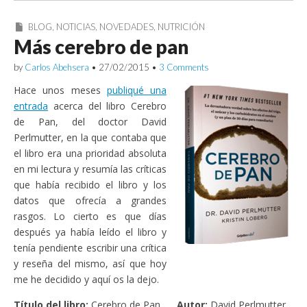
BLOG
,
NOTICIAS
,
NOVEDADES
,
NUTRICIÓN
Más cerebro de pan
by
Carlos Abehsera
•
27/02/2015
•
3 Comments
Hace unos meses
publiqué una
entrada
acerca del libro Cerebro
de Pan, del doctor David
Perlmutter, en la que contaba que
el libro era una prioridad absoluta
en mi lectura y resumía las críticas
que había recibido el libro y los
datos que ofrecía a grandes
rasgos. Lo cierto es que días
después ya había leído el libro y
tenía pendiente escribir una crítica
y reseña del mismo, así que hoy
me he decidido y aquí os la dejo.
Título del libro:
Cerebro de Pan
Autor:
David Perlmutter