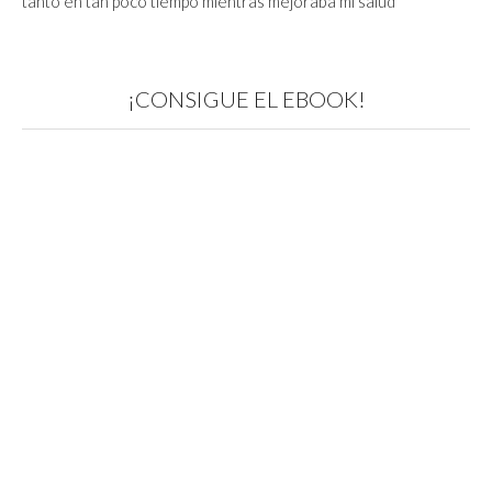
tanto en tan poco tiempo mientras mejoraba mi salud
¡CONSIGUE EL EBOOK!