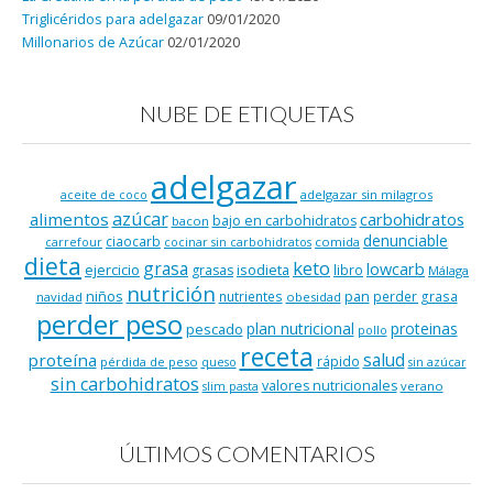
Triglicéridos para adelgazar
09/01/2020
Millonarios de Azúcar
02/01/2020
NUBE DE ETIQUETAS
adelgazar
adelgazar sin milagros
aceite de coco
azúcar
alimentos
carbohidratos
bajo en carbohidratos
bacon
denunciable
ciaocarb
comida
carrefour
cocinar sin carbohidratos
dieta
keto
grasa
lowcarb
ejercicio
isodieta
grasas
libro
Málaga
nutrición
niños
pan
nutrientes
perder grasa
navidad
obesidad
perder peso
plan nutricional
proteinas
pescado
pollo
receta
salud
proteína
rápido
pérdida de peso
queso
sin azúcar
sin carbohidratos
valores nutricionales
verano
slim pasta
ÚLTIMOS COMENTARIOS