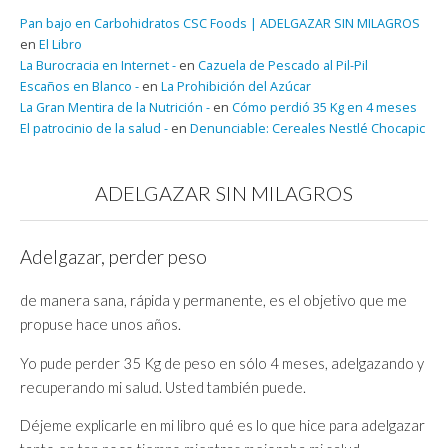
Pan bajo en Carbohidratos CSC Foods | ADELGAZAR SIN MILAGROS
en
El Libro
La Burocracia en Internet -
en
Cazuela de Pescado al Pil-Pil
Escaños en Blanco -
en
La Prohibición del Azúcar
La Gran Mentira de la Nutrición -
en
Cómo perdió 35 Kg en 4 meses
El patrocinio de la salud -
en
Denunciable: Cereales Nestlé Chocapic
ADELGAZAR SIN MILAGROS
Adelgazar, perder peso
de manera sana, rápida y permanente, es el objetivo que me
propuse hace unos años.
Yo pude perder 35 Kg de peso en sólo 4 meses, adelgazando y
recuperando mi salud. Usted también puede.
Déjeme explicarle en mi libro qué es lo que hice para adelgazar