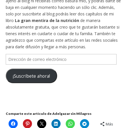
ajeno al blog ni recibirás correo basura mío, y podrás darte de
baja en cualquier momento haciendo un sólo clic. Además,
solo por suscribirte al blog podrás leer dos capítulos de mi
libro
La gran mentira de la nutrición
de manera
absolutamente gratuita, que creo que te gustarán bastante si
tienes interés en cuidarte o cuidar de tu familia. También te
agradezco que compartas este artículo en las redes sociales
para darle difusión y llegar a más personas.
Dirección
de
correo
¡Suscríbete ahora!
electrónico
Comparte este artículo de Adelgazar sin Milagros
Más