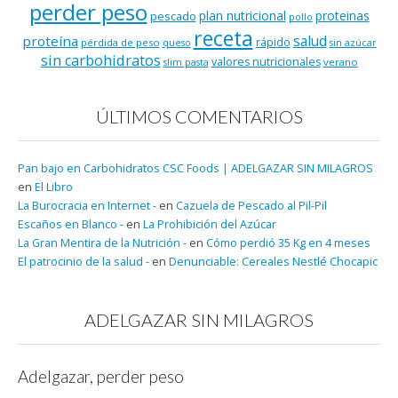
perder peso
plan nutricional
proteinas
pescado
pollo
receta
salud
proteína
rápido
pérdida de peso
queso
sin azúcar
sin carbohidratos
valores nutricionales
verano
slim pasta
ÚLTIMOS COMENTARIOS
Pan bajo en Carbohidratos CSC Foods | ADELGAZAR SIN MILAGROS
en
El Libro
La Burocracia en Internet -
en
Cazuela de Pescado al Pil-Pil
Escaños en Blanco -
en
La Prohibición del Azúcar
La Gran Mentira de la Nutrición -
en
Cómo perdió 35 Kg en 4 meses
El patrocinio de la salud -
en
Denunciable: Cereales Nestlé Chocapic
ADELGAZAR SIN MILAGROS
Adelgazar, perder peso