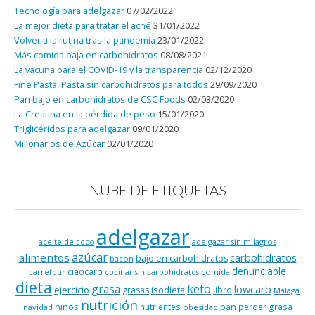
Tecnología para adelgazar
07/02/2022
La mejor dieta para tratar el acné
31/01/2022
Volver a la rutina tras la pandemia
23/01/2022
Más comida baja en carbohidratos
08/08/2021
La vacuna para el COVID-19 y la transparencia
02/12/2020
Fine Pasta: Pasta sin carbohidratos para todos
29/09/2020
Pan bajo en carbohidratos de CSC Foods
02/03/2020
La Creatina en la pérdida de peso
15/01/2020
Triglicéridos para adelgazar
09/01/2020
Millonarios de Azúcar
02/01/2020
NUBE DE ETIQUETAS
adelgazar
adelgazar sin milagros
aceite de coco
azúcar
alimentos
carbohidratos
bajo en carbohidratos
bacon
denunciable
ciaocarb
comida
carrefour
cocinar sin carbohidratos
dieta
keto
grasa
lowcarb
ejercicio
isodieta
grasas
libro
Málaga
nutrición
niños
pan
nutrientes
perder grasa
navidad
obesidad