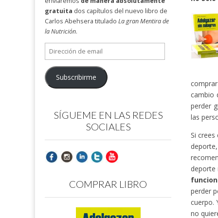
enviaremos
de manera absolutamente
gratuita
dos capítulos del nuevo libro de
Carlos Abehsera titulado
La gran Mentira de
la Nutrición
.
Dirección
de
email
Subscribirme
comprar 
cambio 
perder g
SÍGUEME EN LAS REDES
las pers
SOCIALES
Si crees
deporte
recomend
deporte 
funcion
COMPRAR LIBRO
perder p
cuerpo. 
no quier