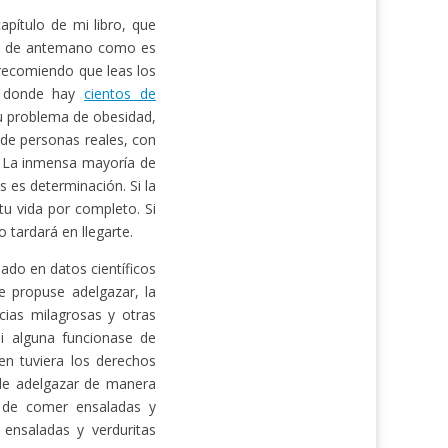
pítulo de mi libro, que
ás de antemano como es
e recomiendo que leas los
 donde hay
cientos de
u problema de obesidad,
 de personas reales, con
. La inmensa mayoría de
s es determinación. Si la
u vida por completo. Si
 tardará en llegarte.
ado en datos científicos
 propuse adelgazar, la
cias milagrosas y otras
Si alguna funcionase de
en tuviera los derechos
 de adelgazar de manera
e de comer ensaladas y
 ensaladas y verduritas