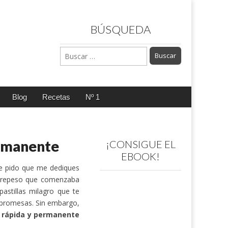
BÚSQUEDA
Buscar:
Blog
Recetas
Nº 1
ermanente
¡CONSIGUE EL
EBOOK!
e pido que me dediques
obrepeso que comenzaba
astillas milagro que te
s promesas. Sin embargo,
 rápida y permanente