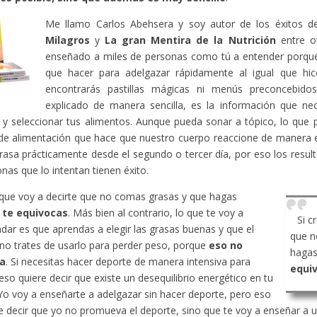
Me llamo Carlos Abehsera y soy autor de los éxitos 
Milagros
y
La gran Mentira de la Nutrición
entre ot
enseñado a miles de personas como tú a entender porqué
que hacer para adelgazar rápidamente al igual que hic
encontrarás pastillas mágicas ni menús preconcebido
explicado de manera sencilla, es la información que ne
y seleccionar tus alimentos. Aunque pueda sonar a tópico, lo que 
de alimentación que hace que nuestro cuerpo reaccione de manera 
rasa prácticamente desde el segundo o tercer día, por eso los resu
onas que lo intentan tienen éxito.
 que voy a decirte que no comas grasas y que hagas
,
te equivocas
. Más bien al contrario, lo que te voy a
Si c
ar es que aprendas a elegir las grasas buenas y que el
que n
no trates de usarlo para perder peso, porque
eso no
hagas
a
. Si necesitas hacer deporte de manera intensiva para
equi
eso quiere decir que existe un desequilibrio energético en tu
Yo voy a enseñarte a adelgazar sin hacer deporte, pero eso
e decir que yo no promueva el deporte, sino que te voy a enseñar a ut