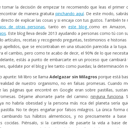
 tomar la decisión de empezar te recomiendo que leas el primer ca
encontrar de manera gratuita
pinchando aquí
. De este modo, sabr
o directo de explicar las cosas y si encaja con tus gustos. También t
nios de otras personas
, tanto en
este blog
como en Amazon,
ios
. Este blog lleva desde 2013 ayudando a personas como tú con s
o artículos, recetas y recogiendo preguntas, testimonios e historias
 apellidos, que se encontraban en una situación parecida a la tuya
gra el cambio, pero como te acabo de decir, el 90% de lo que necesita
adelante, estás a punto de embarcarte en un proceso que cambiará t
enes, quédate por el blog y lee tanto como puedas; la determinación no
o apunte: Mi libro se llama
Adelgazar sin Milagros
porque está bas
 realidad de nuestro organismo, no en falsas promesas. Cuando me
 las páginas que encontré en Google eran sobre pastillas, sustan
promesas. Déjame ahorrarte parte del camino:
ninguna funciona
. 
ya no habría obesidad y la persona más rica del planeta sería qui
 pastilla. No te dejes engañar por falsos milagros. La única forma
 cambiando tus hábitos alimenticios, y no precisamente a bas
as cocidas. Piénsalo, si la cantinela de pasarte la vida a base de