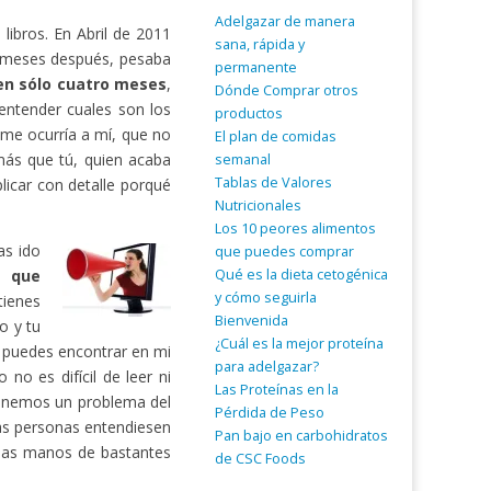
Adelgazar de manera
ibros. En Abril de 2011
sana, rápida y
 meses después, pesaba
permanente
 en sólo cuatro meses
,
Dónde Comprar otros
entender cuales son los
productos
 me ocurría a mí, que no
El plan de comidas
ás que tú, quien acaba
semanal
Tablas de Valores
licar con detalle porqué
Nutricionales
Los 10 peores alimentos
as ido
que puedes comprar
Qué es la dieta cetogénica
a que
y cómo seguirla
tienes
Bienvenida
o y tu
¿Cuál es la mejor proteína
o puedes encontrar en mi
para adelgazar?
no es difícil de leer ni
Las Proteínas en la
tenemos un problema del
Pérdida de Peso
as personas entendiesen
Pan bajo en carbohidratos
 las manos de bastantes
de CSC Foods