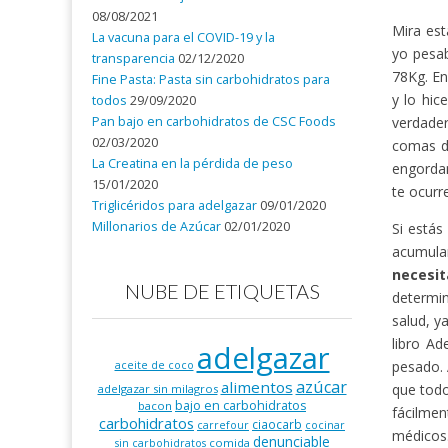
08/08/2021
Mira est
La vacuna para el COVID-19 y la
yo pesa
transparencia
02/12/2020
78Kg. En
Fine Pasta: Pasta sin carbohidratos para
y lo hic
todos
29/09/2020
Pan bajo en carbohidratos de CSC Foods
verdader
02/03/2020
comas d
La Creatina en la pérdida de peso
engordan
15/01/2020
te ocurr
Triglicéridos para adelgazar
09/01/2020
Millonarios de Azúcar
02/01/2020
Si estás
acumula
necesi
NUBE DE ETIQUETAS
determin
salud, y
libro Ad
adelgazar
pesado. 
aceite de coco
azúcar
alimentos
que todo
adelgazar sin milagros
bajo en carbohidratos
bacon
fácilmen
carbohidratos
ciaocarb
carrefour
cocinar
médicos
denunciable
comida
sin carbohidratos