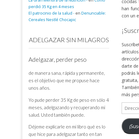
La Gran Mentira de la Nutrición -
en
Cómo
cocidas 
perdió 35 Kg en 4 meses
han func
El patrocinio de la salud -
en
Denunciable:
con un e
Cereales Nestlé Chocapic
¡Suscr
ADELGAZAR SIN MILAGROS
Suscríbe
artículo
direcció
Adelgazar, perder peso
darte de
de manera sana, rápida y permanente,
podrás l
gratuita
es el objetivo que me propuse hace
También 
unos años.
más per
Yo pude perder 35 Kg de peso en sólo 4
Direcció
meses, adelgazando y recuperando mi
de
salud. Usted también puede.
correo
¡Sus
Déjeme explicarle en mi libro qué es lo
electrón
que hice para adelgazar tanto en tan