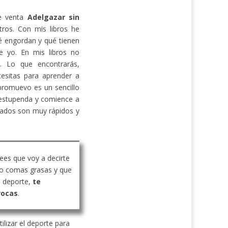
de venta
Adelgazar sin
ros. Con mis libros he
 engordan y qué tienen
e yo. En mis libros no
s. Lo que encontrarás,
cesitas para aprender a
promuevo es un sencillo
estupenda y comience a
ltados son muy rápidos y
rees que voy a decirte
o comas grasas y que
 deporte,
te
vocas
.
ilizar el deporte para