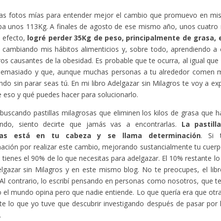
as fotos mías para entender mejor el cambio que promuevo en mis l
ba unos 113Kg. A finales de agosto de ese mismo año, unos cuatro
 efecto,
logré perder 35Kg de peso, principalmente de grasa,
e cambiando mis hábitos alimenticios y, sobre todo, aprendiendo a 
os causantes de la obesidad. Es probable que te ocurra, al igual que
emasiado y que, aunque muchas personas a tu alrededor comen m
do sin parar seas tú. En mi libro Adelgazar sin Milagros te voy a exp
e eso y qué puedes hacer para solucionarlo.
 buscando pastillas milagrosas que eliminen los kilos de grasa que h
ndo, siento decirte que jamás vas a encontrarlas.
La pastill
tas está en tu cabeza y se llama determinación
. Si 
ación por realizar este cambio, mejorando sustancialmente tu cuerp
a tienes el 90% de lo que necesitas para adelgazar. El 10% restante l
elgazar sin Milagros y en este mismo blog. No te preocupes, el libro 
Al contrario, lo escribí pensando en personas como nosotros, que 
 el mundo opina pero que nadie entiende. Lo que quería era que otr
te lo que yo tuve que descubrir investigando después de pasar por
.