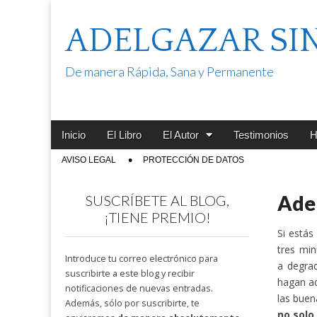
ADELGAZAR SI
De manera Rápida, Sana y Permanente
Main
Skip
Inicio
El Libro
El Autor
Testimonios
H
menu
to
Sub
AVISO LEGAL
PROTECCIÓN DE DATOS
content
menu
Adel
SUSCRÍBETE AL BLOG,
¡TIENE PREMIO!
Si estás
tres mi
Introduce tu correo electrónico para
a degrad
suscribirte a este blog y recibir
hagan ad
notificaciones de nuevas entradas.
las buen
Además, sólo por suscribirte, te
no solo