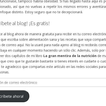
funcionase, tampoco habría obesidad. Si has llegado hasta aquí es 
ionado, así que no vuelvas a repetir los mismos errores y aventúra
nfoque distinto. Estoy seguro que no te decepcionará.
íbete al blog! ¡Es gratis!
te al blog ahora de manera gratuita para recibir en tu correo electró
s que escriba sobre alimentación sana y las recetas que vaya compa
n de correo aquí. No la usaré para nada ajeno al blog ni recibirás cor
 baja en cualquier momento haciendo un sólo clic. Además, solo por su
eer dos capítulos de mi libro
La gran mentira de la nutrición
de ma
, que creo que te gustarán bastante si tienes interés en cuidarte o cuid
te agradezco que compartas este artículo en las redes sociales para d
sonas.
n
críbete ahora!
ico