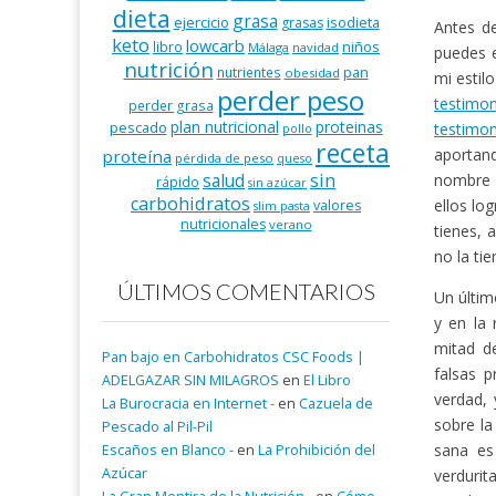
dieta
grasa
ejercicio
isodieta
grasas
Antes de
keto
lowcarb
niños
libro
Málaga
navidad
puedes 
nutrición
pan
nutrientes
obesidad
mi estil
perder peso
testimo
perder grasa
plan nutricional
proteinas
pescado
testimon
pollo
receta
aportand
proteína
pérdida de peso
queso
salud
sin
nombre y
rápido
sin azúcar
carbohidratos
ellos lo
valores
slim pasta
nutricionales
verano
tienes, 
no la ti
ÚLTIMOS COMENTARIOS
Un últim
y en la
mitad de
Pan bajo en Carbohidratos CSC Foods |
falsas 
ADELGAZAR SIN MILAGROS
en
El Libro
verdad, 
La Burocracia en Internet -
en
Cazuela de
sobre la
Pescado al Pil-Pil
sana es
Escaños en Blanco -
en
La Prohibición del
Azúcar
verdurit