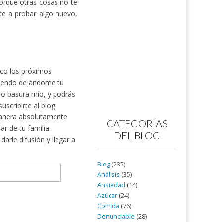
porque otras cosas no te
te a probar algo nuevo,
nico los próximos
rtiendo dejándome tu
reo basura mío, y podrás
scribirte al blog
nera absolutamente
CATEGORÍAS
ar de tu familia.
DEL BLOG
arle difusión y llegar a
Blog
(235)
Análisis
(35)
Ansiedad
(14)
Azúcar
(24)
Comida
(76)
Denunciable
(28)