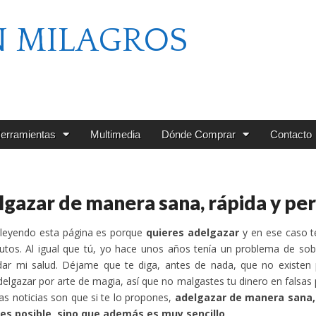
N MILAGROS
erramientas
Multimedia
Dónde Comprar
Contacto
gazar de manera sana, rápida y p
 leyendo esta página es porque
quieres adelgazar
y en ese caso t
nutos. Al igual que tú, yo hace unos años tenía un problema de s
ar mi salud. Déjame que te diga, antes de nada, que no existen p
elgazar por arte de magia, así que no malgastes tu dinero en falsa
as noticias son que si te lo propones,
adelgazar de manera sana,
 es posible, sino que además es muy sencillo
.