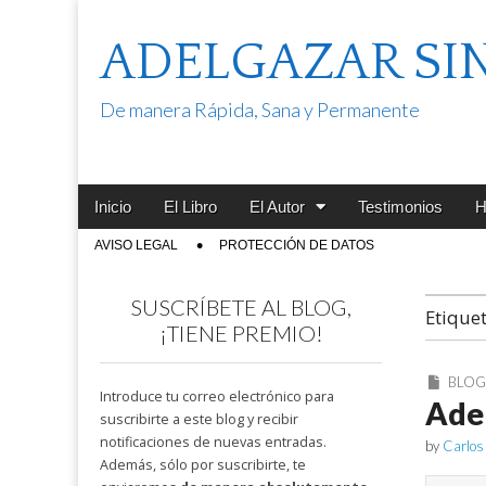
ADELGAZAR SI
De manera Rápida, Sana y Permanente
Main
Skip
Inicio
El Libro
El Autor
Testimonios
H
menu
to
Sub
AVISO LEGAL
PROTECCIÓN DE DATOS
content
menu
SUSCRÍBETE AL BLOG,
Etique
¡TIENE PREMIO!
BLO
Introduce tu correo electrónico para
Ade
suscribirte a este blog y recibir
notificaciones de nuevas entradas.
by
Carlos
Además, sólo por suscribirte, te