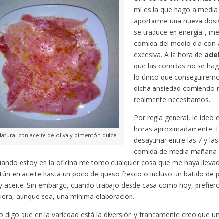
mí es la que hago a medi
aportarme una nueva dosi
se traduce en energía-, me 
comida del medio día con 
excesiva. A la hora de
ade
que las comidas no se ha
lo único que conseguiremo
dicha ansiedad comiendo 
realmente necesitamos.
Por regla general, lo ideo
horas aproximadamente. E
atural con aceite de oliva y pimentón dulce
desayunar entre las 7 y la
comida de media mañana es
uando estoy en la oficina me tomo cualquier cosa que me haya lleva
atún en aceite hasta un poco de queso fresco o incluso un batido de 
 y aceite. Sin embargo, cuando trabajo desde casa como hoy, prefier
iera, aunque sea, una mínima elaboración.
bro digo que en la variedad está la diversión y francamente creo que un