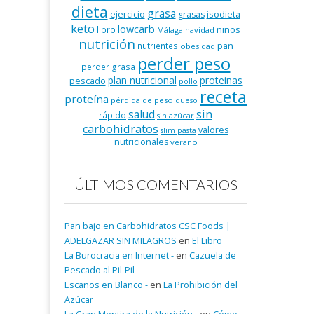
dieta
grasa
ejercicio
isodieta
grasas
keto
lowcarb
niños
libro
Málaga
navidad
nutrición
pan
nutrientes
obesidad
perder peso
perder grasa
plan nutricional
proteinas
pescado
pollo
receta
proteína
pérdida de peso
queso
salud
sin
rápido
sin azúcar
carbohidratos
valores
slim pasta
nutricionales
verano
ÚLTIMOS COMENTARIOS
Pan bajo en Carbohidratos CSC Foods |
ADELGAZAR SIN MILAGROS
en
El Libro
La Burocracia en Internet -
en
Cazuela de
Pescado al Pil-Pil
Escaños en Blanco -
en
La Prohibición del
Azúcar