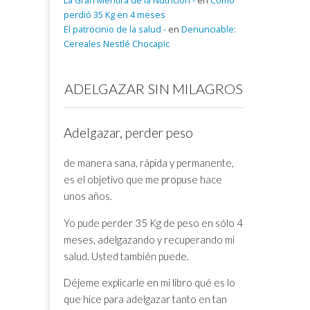
La Gran Mentira de la Nutrición -
en
Cómo
perdió 35 Kg en 4 meses
El patrocinio de la salud -
en
Denunciable:
Cereales Nestlé Chocapic
ADELGAZAR SIN MILAGROS
Adelgazar, perder peso
de manera sana, rápida y permanente,
es el objetivo que me propuse hace
unos años.
Yo pude perder 35 Kg de peso en sólo 4
meses, adelgazando y recuperando mi
salud. Usted también puede.
Déjeme explicarle en mi libro qué es lo
que hice para adelgazar tanto en tan