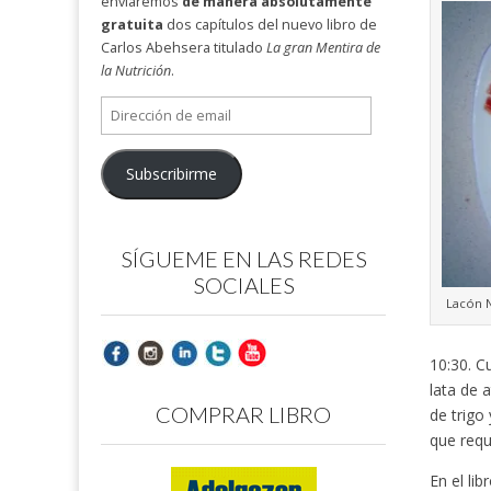
enviaremos
de manera absolutamente
gratuita
dos capítulos del nuevo libro de
Carlos Abehsera titulado
La gran Mentira de
la Nutrición
.
Dirección
de
email
Subscribirme
SÍGUEME EN LAS REDES
SOCIALES
Lacón N
10:30. C
lata de 
COMPRAR LIBRO
de trigo
que requ
En el li