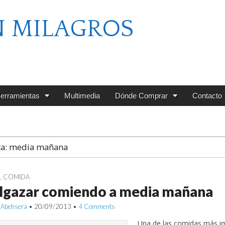
N MILAGROS
erramientas
Multimedia
Dónde Comprar
Contacto
ta:
media mañana
G
,
COMIDA
lgazar comiendo a media mañana
 Abehsera
•
20/09/2013
•
4 Comments
Una de las comidas más im