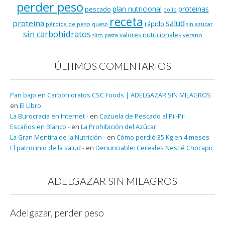
perder peso
plan nutricional
proteinas
pescado
pollo
receta
salud
proteína
rápido
pérdida de peso
queso
sin azúcar
sin carbohidratos
valores nutricionales
verano
slim pasta
ÚLTIMOS COMENTARIOS
Pan bajo en Carbohidratos CSC Foods | ADELGAZAR SIN MILAGROS
en
El Libro
La Burocracia en Internet -
en
Cazuela de Pescado al Pil-Pil
Escaños en Blanco -
en
La Prohibición del Azúcar
La Gran Mentira de la Nutrición -
en
Cómo perdió 35 Kg en 4 meses
El patrocinio de la salud -
en
Denunciable: Cereales Nestlé Chocapic
ADELGAZAR SIN MILAGROS
Adelgazar, perder peso