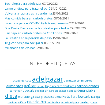
Tecnología para adelgazar
07/02/2022
La mejor dieta para tratar el acné
31/01/2022
Volver a la rutina tras la pandemia
23/01/2022
Más comida baja en carbohidratos
08/08/2021
La vacuna para el COVID-19 y la transparencia
02/12/2020
Fine Pasta: Pasta sin carbohidratos para todos
29/09/2020
Pan bajo en carbohidratos de CSC Foods
02/03/2020
La Creatina en la pérdida de peso
15/01/2020
Triglicéridos para adelgazar
09/01/2020
Millonarios de Azúcar
02/01/2020
NUBE DE ETIQUETAS
adelgazar
adelgazar sin milagros
aceite de coco
azúcar
alimentos
carbohidratos
bajo en carbohidratos
bacon
denunciable
ciaocarb
comida
carrefour
cocinar sin carbohidratos
dieta
keto
grasa
lowcarb
ejercicio
isodieta
grasas
libro
Málaga
nutrición
niños
pan
nutrientes
perder grasa
navidad
obesidad