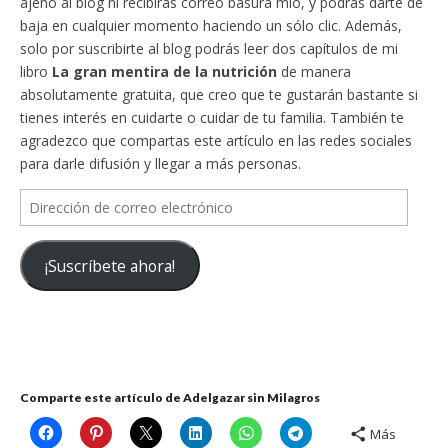
ajeno al blog ni recibirás correo basura mío, y podrás darte de
baja en cualquier momento haciendo un sólo clic. Además,
solo por suscribirte al blog podrás leer dos capítulos de mi
libro
La gran mentira de la nutrición
de manera
absolutamente gratuita, que creo que te gustarán bastante si
tienes interés en cuidarte o cuidar de tu familia. También te
agradezco que compartas este artículo en las redes sociales
para darle difusión y llegar a más personas.
Dirección
de
correo
¡Suscríbete ahora!
electrónico
Comparte este artículo de Adelgazar sin Milagros
Más