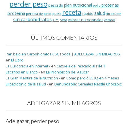
perder peso
plan nutricional
proteinas
pescado
pollo
receta
salud
proteína
rápido
pérdida de peso
queso
sin azúcar
sin carbohidratos
valores nutricionales
verano
slim pasta
ÚLTIMOS COMENTARIOS
Pan bajo en Carbohidratos CSC Foods | ADELGAZAR SIN MILAGROS
en
El Libro
La Burocracia en Internet -
en
Cazuela de Pescado al Pil-Pil
Escaños en Blanco -
en
La Prohibición del Azúcar
La Gran Mentira de la Nutrición -
en
Cómo perdió 35 Kg en 4 meses
El patrocinio de la salud -
en
Denunciable: Cereales Nestlé Chocapic
ADELGAZAR SIN MILAGROS
Adelgazar, perder peso