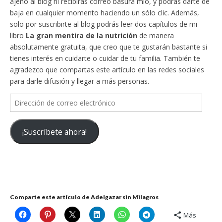
ajeno al blog ni recibirás correo basura mío, y podrás darte de
baja en cualquier momento haciendo un sólo clic. Además,
solo por suscribirte al blog podrás leer dos capítulos de mi
libro
La gran mentira de la nutrición
de manera
absolutamente gratuita, que creo que te gustarán bastante si
tienes interés en cuidarte o cuidar de tu familia. También te
agradezco que compartas este artículo en las redes sociales
para darle difusión y llegar a más personas.
Dirección
de
correo
¡Suscríbete ahora!
electrónico
Comparte este artículo de Adelgazar sin Milagros
Más