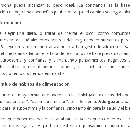
rsona puede alcanzar su peso ideal. ¡La constancia es la bas
ción os dejo unas pequeñas pautas para que el camino sea agradable
formación
e elegir una dieta, o tratar de “cerrar el pico” como comúnm
nos sobre qué alimentos son saludables y ricos en nutrientes para 
 Si seguimos recurriendo al ayuno o a la ingesta de alimentos “v
 el que la ansiedad ante la falta de resultados se hace presente, da
 autoestima y confianza y alimentando pensamientos negativos y
dos sobre lo que debemos comer y las cantidades necesarias
mo, podemos ponernos en marcha.
mbio de hábitos de alimentación
punto es muy común que aparezcan las habituales excusas del tipo
uesos anchos”, “es mi constitución”, etc. Recuerda:
Adelgazar
y baj
 para la autoestima y la confianza, sino también para la salud y el bi
ero que debemos hacer es analizar las veces que comemos al d
s en estas ingestas y qué factor externo o pensamientos internos