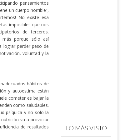
ticipando pensamientos
ene un cuerpo horrible”,
ertemos! No existe esa
etas imposibles que nos
patorios de terceros.
o más porque sólo así
e lograr perder peso de
tivación, voluntad y la
 inadecuados hábitos de
ación y autoestima están
ele cometer es bajar la
 venden como saludables.
 psíquica y no solo la
 nutrición va a provocar
uficiencia de resultados
LO MÁS VISTO