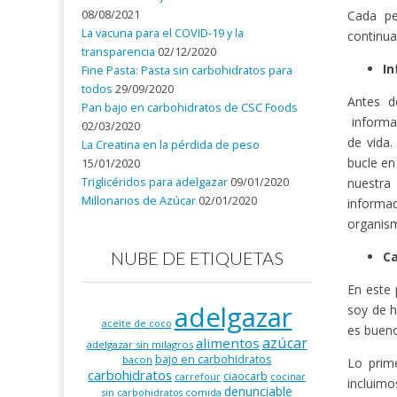
08/08/2021
Cada pe
La vacuna para el COVID-19 y la
continua
transparencia
02/12/2020
In
Fine Pasta: Pasta sin carbohidratos para
todos
29/09/2020
Antes d
Pan bajo en carbohidratos de CSC Foods
informar
02/03/2020
de vida.
La Creatina en la pérdida de peso
bucle en
15/01/2020
Triglicéridos para adelgazar
09/01/2020
nuestra
Millonarios de Azúcar
02/01/2020
informa
organis
NUBE DE ETIQUETAS
Ca
En este 
adelgazar
soy de h
aceite de coco
es bueno
azúcar
alimentos
adelgazar sin milagros
bajo en carbohidratos
bacon
Lo prim
carbohidratos
ciaocarb
carrefour
cocinar
incluimo
denunciable
comida
sin carbohidratos