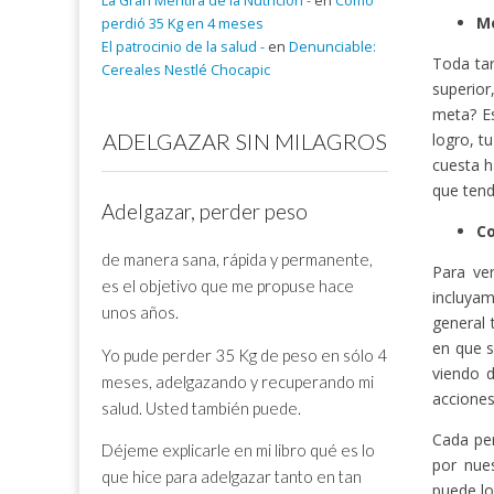
La Gran Mentira de la Nutrición -
en
Cómo
Mo
perdió 35 Kg en 4 meses
El patrocinio de la salud -
en
Denunciable:
Toda tar
Cereales Nestlé Chocapic
superior
meta? Es
ADELGAZAR SIN MILAGROS
logro, t
cuesta h
que tend
Adelgazar, perder peso
Co
de manera sana, rápida y permanente,
Para ve
es el objetivo que me propuse hace
incluyam
unos años.
general 
en que 
Yo pude perder 35 Kg de peso en sólo 4
viendo 
meses, adelgazando y recuperando mi
acciones
salud. Usted también puede.
Cada pe
Déjeme explicarle en mi libro qué es lo
por nue
que hice para adelgazar tanto en tan
puede lo