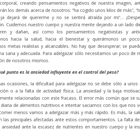
corporal, creando pensamientos negativos de nuestra imagen, an
rán los demás acerca de nosotros: “ha cogido unos kilos de más”, “ti
eja dejará de quererme y no se sentirá atraída por mi”… ¡Desp
ón. Cuidemos nuestro cuerpo y nuestra mente dejando a un lado di
ren y dañan, así como los pensamientos negativistas y antici
nos hacia la salud, hacia el bienestar y querámonos un poc
os metas realistas y alcanzables. No hay que desesperar; se pued
a sana y adecuada. Para adelgazar sólo necesitamos un poco de mo
ión de nosotros mismos.
ué punto es la ansiedad influyente en el control del peso?
s ocasiones, la dificultad para adelgazar no se debe sólo a unos
ción o a la falta de actividad física. La ansiedad y la baja motiv
mente relacionadas con este fracaso. El error más común que se su
 diaria de alimentos nutritivos e intentar saciarnos con los que nos
comer menos vamos a adelgazar más y más rápido. Es más, la salud
on las principales afectadas ante estos comportamientos. La falta de
 ansiedad ante la escasez de nutrientes en nuestro cuerpo y la ins