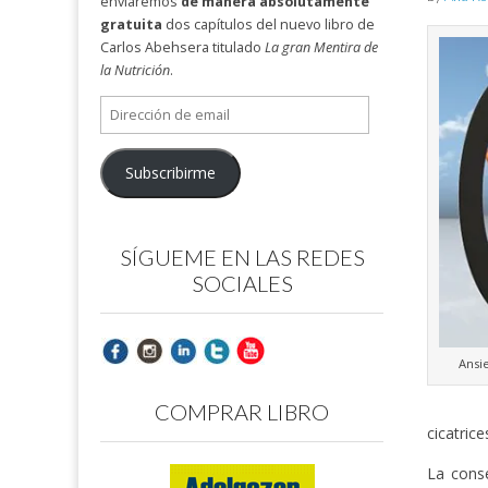
enviaremos
de manera absolutamente
gratuita
dos capítulos del nuevo libro de
Carlos Abehsera titulado
La gran Mentira de
la Nutrición
.
Dirección
de
email
Subscribirme
SÍGUEME EN LAS REDES
SOCIALES
Ansi
COMPRAR LIBRO
cicatric
La cons