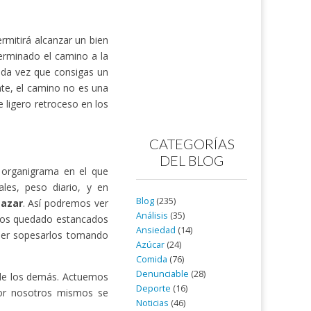
rmitirá alcanzar un bien
terminado el camino a la
Cada vez que consigas un
nte, el camino no es una
 ligero retroceso en los
CATEGORÍAS
DEL BLOG
 organigrama en el que
ales, peso diario, y en
Blog
(235)
gazar
. Así podremos ver
Análisis
(35)
mos quedado estancados
Ansiedad
(14)
der sopesarlos tomando
Azúcar
(24)
Comida
(76)
Denunciable
(28)
 de los demás. Actuemos
Deporte
(16)
por nosotros mismos se
Noticias
(46)