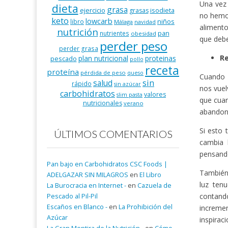
Una vez 
dieta
grasa
ejercicio
isodieta
grasas
no hemos
keto
lowcarb
niños
libro
Málaga
navidad
alimento
nutrición
pan
nutrientes
obesidad
que debe
perder peso
perder grasa
Re
plan nutricional
proteinas
pescado
pollo
receta
proteína
pérdida de peso
queso
Cuando 
salud
sin
rápido
sin azúcar
nos vuel
carbohidratos
valores
slim pasta
que cuan
nutricionales
verano
abandon
Si esto 
ÚLTIMOS COMENTARIOS
cambia 
pensand
Pan bajo en Carbohidratos CSC Foods |
También 
ADELGAZAR SIN MILAGROS
en
El Libro
luz ten
La Burocracia en Internet -
en
Cazuela de
contan
Pescado al Pil-Pil
Escaños en Blanco -
en
La Prohibición del
increm
Azúcar
inspirac