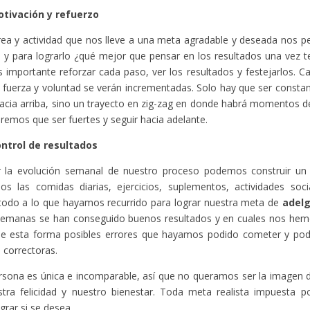
tivación y refuerzo
ea y actividad que nos lleve a una meta agradable y deseada nos pe
, y para lograrlo ¿qué mejor que pensar en los resultados una vez 
 importante reforzar cada paso, ver los resultados y festejarlos. 
u fuerza y voluntad se verán incrementadas. Solo hay que ser consta
acia arriba, sino un trayecto en zig-zag en donde habrá momentos de
remos que ser fuertes y seguir hacia adelante.
ntrol de resultados
r la evolución semanal de nuestro proceso podemos construir un
os las comidas diarias, ejercicios, suplementos, actividades soci
todo a lo que hayamos recurrido para lograr nuestra meta de
adel
semanas se han conseguido buenos resultados y en cuales nos he
de esta forma posibles errores que hayamos podido cometer y po
 correctoras.
rsona es única e incomparable, así que no queramos ser la imagen
stra felicidad y nuestro bienestar. Toda meta realista impuesta 
grar si se desea.