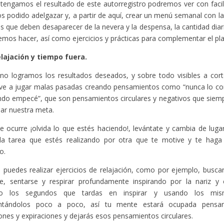
tengamos el resultado de este autorregistro podremos ver con facil
 podido adelgazar y, a partir de aquí, crear un menú semanal con las
s que deben desaparecer de la nevera y la despensa, la cantidad dia
mos hacer, así como ejercicios y prácticas para complementar el pla
lajación y tiempo fuera.
no logramos los resultados deseados, y sobre todo visibles a cor
ve a jugar malas pasadas creando pensamientos como “nunca lo con
do empecé”, que son pensamientos circulares y negativos que siempr
ar nuestra meta.
te ocurre ¡olvida lo que estés haciendo!, levántate y cambia de luga
la tarea que estés realizando por otra que te motive y te haga 
o.
puedes realizar ejercicios de relajación, como por ejemplo, buscar
ue, sentarse y respirar profundamente inspirando por la nariz y 
do los segundos que tardas en inspirar y usando los mis
entándolos poco a poco, así tu mente estará ocupada pens
iones y expiraciones y dejarás esos pensamientos circulares.