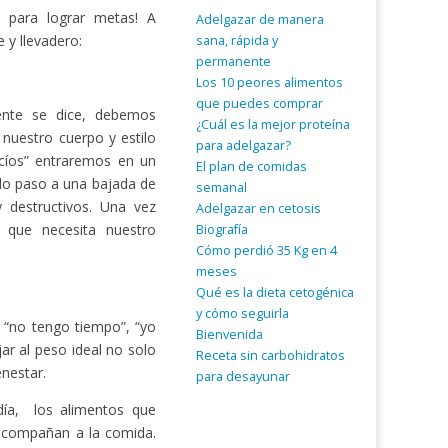
e para lograr metas! A
Adelgazar de manera
 y llevadero:
sana, rápida y
permanente
Los 10 peores alimentos
que puedes comprar
ente se dice, debemos
¿Cuál es la mejor proteína
nuestro cuerpo y estilo
para adelgazar?
acíos” entraremos en un
El plan de comidas
ndo paso a una bajada de
semanal
 destructivos. Una vez
Adelgazar en cetosis
 que necesita nuestro
Biografía
Cómo perdió 35 Kg en 4
meses
Qué es la dieta cetogénica
y cómo seguirla
 “no tengo tiempo”, “yo
Bienvenida
ar al peso ideal no solo
Receta sin carbohidratos
enestar.
para desayunar
ía, los alimentos que
 acompañan a la comida.