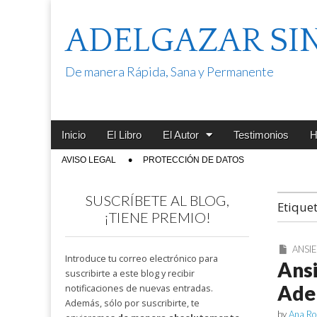
ADELGAZAR SI
De manera Rápida, Sana y Permanente
Main
Skip
Inicio
El Libro
El Autor
Testimonios
H
menu
to
Sub
AVISO LEGAL
PROTECCIÓN DE DATOS
content
menu
SUSCRÍBETE AL BLOG,
Etique
¡TIENE PREMIO!
ANSI
Introduce tu correo electrónico para
Ansi
suscribirte a este blog y recibir
Ade
notificaciones de nuevas entradas.
Además, sólo por suscribirte, te
by
Ana Ro