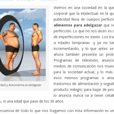
Vivimos en una sociedad en la q
corporal que la intelectual; en la
publicidad llena de cuerpos perfec
alimentos para adelgazar
que no
perfección. Lo que no nos dicen es
de imperfecciones no existe. Los tr
a edades tempranas -y ya no ta
incrementando, y lo que antes se
ahora también presenta un prob
Programas de televisión, anunci
medios de comunicación nos muest
para la sociedad actual, y lo má
esos mismos programas o anun
trastornos de alimentación y segu
edad y Autoestima al adelgazar
producto milagro para bajar de pes
lo anuncia nunca va a tener celulit
es, ni una edad que pase de los 30 años.
ecuencia de todo lo que nos tragamos con esta información es una