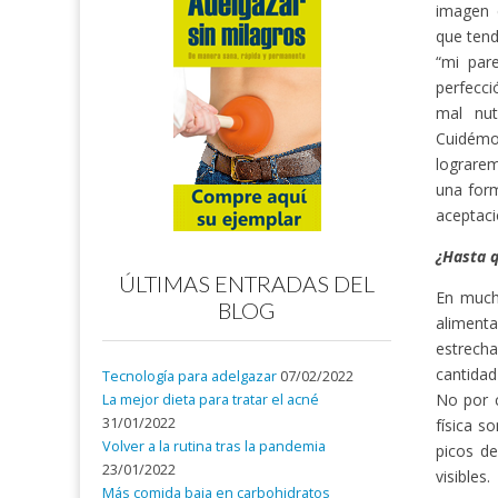
imagen 
que tend
“mi par
perfecci
mal nut
Cuidémo
lograrem
una form
aceptac
¿Hasta q
ÚLTIMAS ENTRADAS DEL
En mucha
BLOG
alimenta
estrecha
cantidad
Tecnología para adelgazar
07/02/2022
No por 
La mejor dieta para tratar el acné
31/01/2022
física s
Volver a la rutina tras la pandemia
picos de
23/01/2022
visibles.
Más comida baja en carbohidratos