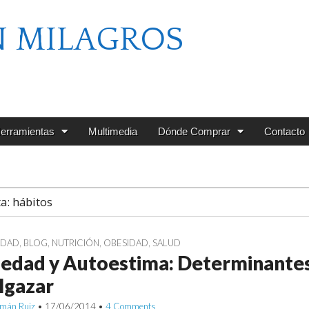
N MILAGROS
erramientas
Multimedia
Dónde Comprar
Contacto
ta:
hábitos
EDAD
,
BLOG
,
NUTRICIÓN
,
OBESIDAD
,
SALUD
edad y Autoestima: Determinantes
lgazar
mán Ruiz
•
17/06/2014
•
4 Comments