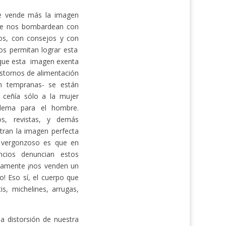
ue vende más la imagen
 que nos bombardean con
tos, con consejos y con
s permitan lograr esta
 que esta imagen exenta
astornos de alimentación
n tempranas- se están
 ceñía sólo a la mujer
lema para el hombre.
os, revistas, y demás
ran la imagen perfecta
s vergonzoso es que en
cios denuncian estos
idamente ¡nos venden un
o! Eso sí, el cuerpo que
is, michelines, arrugas,
 distorsión de nuestra