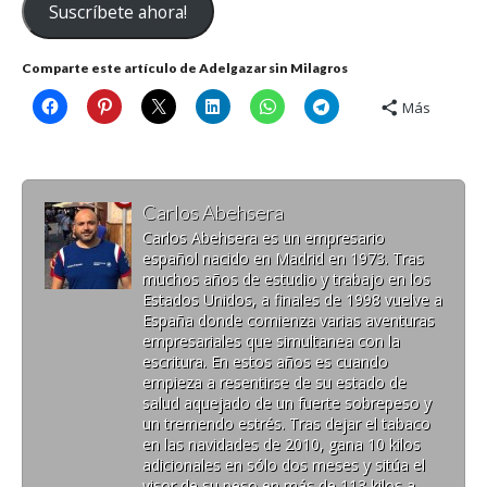
Suscríbete ahora!
electrónico
Comparte este artículo de Adelgazar sin Milagros
Más
Carlos Abehsera
Carlos Abehsera es un empresario
español nacido en Madrid en 1973. Tras
muchos años de estudio y trabajo en los
Estados Unidos, a finales de 1998 vuelve a
España donde comienza varias aventuras
empresariales que simultanea con la
escritura. En estos años es cuando
empieza a resentirse de su estado de
salud aquejado de un fuerte sobrepeso y
un tremendo estrés. Tras dejar el tabaco
en las navidades de 2010, gana 10 kilos
adicionales en sólo dos meses y sitúa el
visor de su peso en más de 113 kilos a