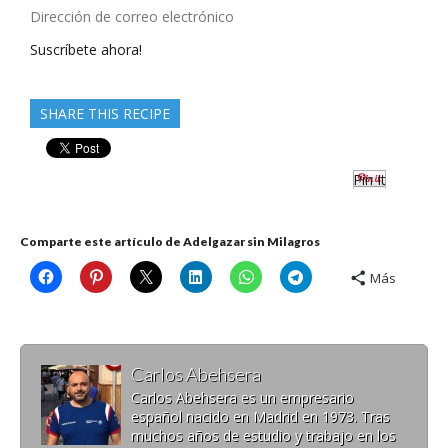
Dirección
de
Suscríbete ahora!
correo
electrónico
SHARE THIS RECIPE
Pin It
Comparte este artículo de Adelgazar sin Milagros
Más
Carlos Abehsera
Carlos Abehsera es un empresario
español nacido en Madrid en 1973. Tras
muchos años de estudio y trabajo en los