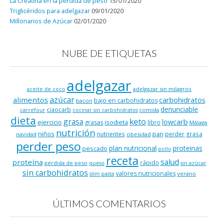
La Creatina en la pérdida de peso
15/01/2020
Triglicéridos para adelgazar
09/01/2020
Millonarios de Azúcar
02/01/2020
NUBE DE ETIQUETAS
adelgazar
adelgazar sin milagros
aceite de coco
azúcar
alimentos
carbohidratos
bajo en carbohidratos
bacon
denunciable
ciaocarb
comida
carrefour
cocinar sin carbohidratos
dieta
keto
grasa
lowcarb
ejercicio
isodieta
grasas
libro
Málaga
nutrición
niños
pan
nutrientes
perder grasa
navidad
obesidad
perder peso
plan nutricional
proteinas
pescado
pollo
receta
salud
proteína
rápido
pérdida de peso
queso
sin azúcar
sin carbohidratos
valores nutricionales
verano
slim pasta
ÚLTIMOS COMENTARIOS