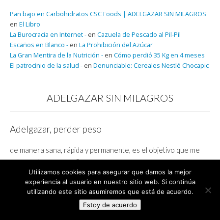
Pan bajo en Carbohidratos CSC Foods | ADELGAZAR SIN MILAGROS
en
El Libro
La Burocracia en Internet -
en
Cazuela de Pescado al Pil-Pil
Escaños en Blanco -
en
La Prohibición del Azúcar
La Gran Mentira de la Nutrición -
en
Cómo perdió 35 Kg en 4 meses
El patrocinio de la salud -
en
Denunciable: Cereales Nestlé Chocapic
ADELGAZAR SIN MILAGROS
Adelgazar, perder peso
de manera sana, rápida y permanente, es el objetivo que me
propuse hace unos años.
Utilizamos cookies para asegurar que damos la mejor
Yo pude perder 35 Kg de peso en sólo 4 meses, adelgazando y
experiencia al usuario en nuestro sitio web. Si continúa
utilizando este sitio asumiremos que está de acuerdo.
recuperando mi salud. Usted también puede.
Estoy de acuerdo
Déjeme explicarle en mi libro qué es lo que hice para adelgazar