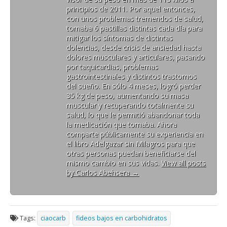
principios de 2011. Por aquel entonces,
con unos problemas tremendos de salud,
tomaba 6 pastillas distintas cada día para
mitigar los síntomas de distintas
dolencias, desde crisis de ansiedad hasta
dolores musculares y articulares, pasando
por taquicardias, problemas
gastrointestinales y distintos trastornos
del sueño. En sólo 4 meses, logró perder
35 kg de peso, aumentando su masa
muscular y recuperando totalmente su
salud, lo que le permitió abandonar toda
la medicación que tomaba. Ahora
comparte públicamente su experiencia en
el libro Adelgazar sin Milagros para que
otras personas puedan beneficiarse del
mismo cambio en sus vidas.
View all posts
by Carlos Abehsera
→
Tags:
ciaocarb
fideos bajos en carbohidratos