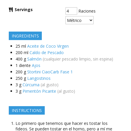
Servings
Raciones
INGREDIENTS
25
ml
Aceite de Coco Virgen
200
ml
Caldo de Pescado
400
g
Salmón
(cualquier pescado limpio, sin espina)
1
diente
Ajos
200
g
Stortini CiaoCarb Fase 1
250
g
Langostinos
3
g
Cúrcuma
(al gusto)
3
g
Pimentón Picante
(al gusto)
INSTRUCTIONS
Lo primero que tenemos que hacer es tostar los
fideos. Se pueden tostar en el horno, pero a mí me