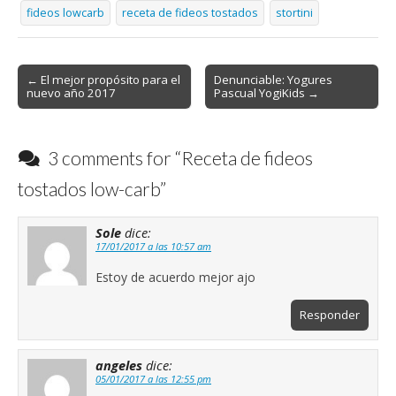
fideos lowcarb
receta de fideos tostados
stortini
Post
← El mejor propósito para el
Denunciable: Yogures
nuevo año 2017
Pascual YogiKids →
navigation
3 comments for “
Receta de fideos
tostados low-carb
”
Sole
dice:
17/01/2017 a las 10:57 am
Estoy de acuerdo mejor ajo
Responder
angeles
dice:
05/01/2017 a las 12:55 pm