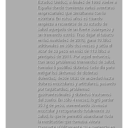
Estados Unidos, a finales de 1998 vuelve a
España donde comienza varias aventuras
empresariales que simultanea con la
escritura. En estos años es cuando
empieza a resentirse de su estado de
salud aquejado de un fuerte sobrepeso y
un tremendo estrés. Tras dejar el tabaco
en las navidades de 2010, gana 10 kilos
adicionales en sólo dos meses y sitúa el
visor de su peso en más de 113 kilos a
principios de 2011. Por aquel entonces,
con unos problemas tremendos de salud,
tomaba 6 pastillas distintas cada día para
mitigar los síntomas de distintas
dolencias, desde crisis de ansiedad hasta
dolores musculares y articulares, pasando
por taquicardias, problemas
gastrointestinales y distintos trastornos
del sueño. En sólo 4 meses, logró perder
35 kg de peso, aumentando su masa
muscular y recuperando totalmente su
salud, lo que le permitió abandonar toda
la medicación que tomaba. Ahora
comparte públicamente su experiencia en