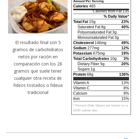
Amount Per Serving
Calories
465
Calories from Fat 135
% Daily Value*
Total Fat
15g
23%
Saturated Fat 8g
40%
Polyunsaturated Fat 3g
Monounsaturated Fat 3g
El resultado final son 5
Cholesterol
146mg
49%
Sodium
277mg
12%
gramos de carbohidratos
Potassium
675mg
19%
netos por ración en
Total Carbohydrates
10g
3%
comparación con los 28
Dietary Fiber 5g
20%
Sugars 1g
gramos que suele tener
Protein
68g
136%
cualquier otra receta de
Vitamin A
13%
fideos tostados o fideua
Vitamin C
8%
tradicional
Calcium
9%
Iron
15%
* Percent Daily Values are based on a
2000 calorie diet.