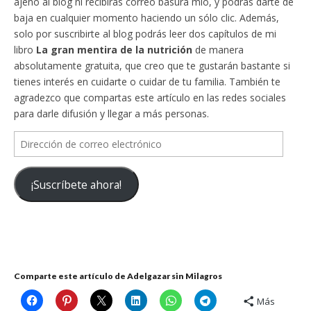
ajeno al blog ni recibirás correo basura mío, y podrás darte de
baja en cualquier momento haciendo un sólo clic. Además,
solo por suscribirte al blog podrás leer dos capítulos de mi
libro
La gran mentira de la nutrición
de manera
absolutamente gratuita, que creo que te gustarán bastante si
tienes interés en cuidarte o cuidar de tu familia. También te
agradezco que compartas este artículo en las redes sociales
para darle difusión y llegar a más personas.
Dirección
de
correo
¡Suscríbete ahora!
electrónico
Comparte este artículo de Adelgazar sin Milagros
Más