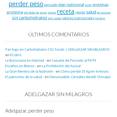
perder peso
plan nutricional
proteinas
pescado
pollo
receta
salud
proteína
rápido
pérdida de peso
queso
sin azúcar
sin carbohidratos
valores nutricionales
verano
slim pasta
ÚLTIMOS COMENTARIOS
Pan bajo en Carbohidratos CSC Foods | ADELGAZAR SIN MILAGROS
en
El Libro
La Burocracia en Internet -
en
Cazuela de Pescado al Pil-Pil
Escaños en Blanco -
en
La Prohibición del Azúcar
La Gran Mentira de la Nutrición -
en
Cómo perdió 35 Kg en 4 meses
El patrocinio de la salud -
en
Denunciable: Cereales Nestlé Chocapic
ADELGAZAR SIN MILAGROS
Adelgazar, perder peso