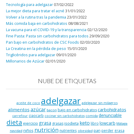
Tecnología para adelgazar
07/02/2022
La mejor dieta para tratar el acné
31/01/2022
Volver a la rutina tras la pandemia
23/01/2022
Más comida baja en carbohidratos
08/08/2021
La vacuna para el COVID-19 y la transparencia
02/12/2020
Fine Pasta: Pasta sin carbohidratos para todos
29/09/2020
Pan bajo en carbohidratos de CSC Foods
02/03/2020
La Creatina en la pérdida de peso
15/01/2020
Triglicéridos para adelgazar
09/01/2020
Millonarios de Azúcar
02/01/2020
NUBE DE ETIQUETAS
adelgazar
adelgazar sin milagros
aceite de coco
azúcar
alimentos
carbohidratos
bajo en carbohidratos
bacon
denunciable
ciaocarb
comida
carrefour
cocinar sin carbohidratos
dieta
keto
grasa
lowcarb
ejercicio
isodieta
grasas
libro
Málaga
nutrición
niños
pan
nutrientes
perder grasa
navidad
obesidad