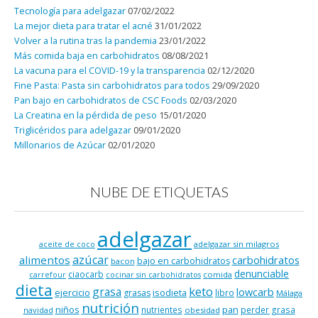
Tecnología para adelgazar
07/02/2022
La mejor dieta para tratar el acné
31/01/2022
Volver a la rutina tras la pandemia
23/01/2022
Más comida baja en carbohidratos
08/08/2021
La vacuna para el COVID-19 y la transparencia
02/12/2020
Fine Pasta: Pasta sin carbohidratos para todos
29/09/2020
Pan bajo en carbohidratos de CSC Foods
02/03/2020
La Creatina en la pérdida de peso
15/01/2020
Triglicéridos para adelgazar
09/01/2020
Millonarios de Azúcar
02/01/2020
NUBE DE ETIQUETAS
adelgazar
adelgazar sin milagros
aceite de coco
azúcar
alimentos
carbohidratos
bajo en carbohidratos
bacon
denunciable
ciaocarb
comida
carrefour
cocinar sin carbohidratos
dieta
keto
grasa
lowcarb
ejercicio
isodieta
grasas
libro
Málaga
nutrición
niños
pan
nutrientes
perder grasa
navidad
obesidad