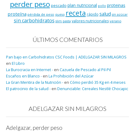
perder peso
plan nutricional
proteinas
pescado
pollo
receta
salud
proteína
rápido
pérdida de peso
queso
sin azúcar
sin carbohidratos
valores nutricionales
verano
slim pasta
ÚLTIMOS COMENTARIOS
Pan bajo en Carbohidratos CSC Foods | ADELGAZAR SIN MILAGROS
en
El Libro
La Burocracia en Internet -
en
Cazuela de Pescado al Pil-Pil
Escaños en Blanco -
en
La Prohibición del Azúcar
La Gran Mentira de la Nutrición -
en
Cómo perdió 35 Kg en 4 meses
El patrocinio de la salud -
en
Denunciable: Cereales Nestlé Chocapic
ADELGAZAR SIN MILAGROS
Adelgazar, perder peso