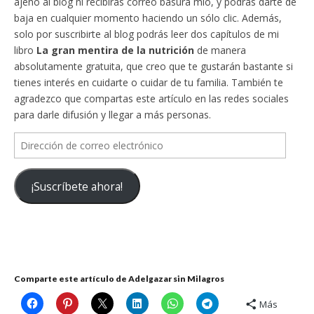
ajeno al blog ni recibirás correo basura mío, y podrás darte de
baja en cualquier momento haciendo un sólo clic. Además,
solo por suscribirte al blog podrás leer dos capítulos de mi
libro
La gran mentira de la nutrición
de manera
absolutamente gratuita, que creo que te gustarán bastante si
tienes interés en cuidarte o cuidar de tu familia. También te
agradezco que compartas este artículo en las redes sociales
para darle difusión y llegar a más personas.
Dirección
de
correo
¡Suscríbete ahora!
electrónico
Comparte este artículo de Adelgazar sin Milagros
Más