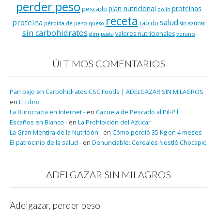
perder peso
plan nutricional
proteinas
pescado
pollo
receta
salud
proteína
rápido
pérdida de peso
queso
sin azúcar
sin carbohidratos
valores nutricionales
verano
slim pasta
ÚLTIMOS COMENTARIOS
Pan bajo en Carbohidratos CSC Foods | ADELGAZAR SIN MILAGROS
en
El Libro
La Burocracia en Internet -
en
Cazuela de Pescado al Pil-Pil
Escaños en Blanco -
en
La Prohibición del Azúcar
La Gran Mentira de la Nutrición -
en
Cómo perdió 35 Kg en 4 meses
El patrocinio de la salud -
en
Denunciable: Cereales Nestlé Chocapic
ADELGAZAR SIN MILAGROS
Adelgazar, perder peso