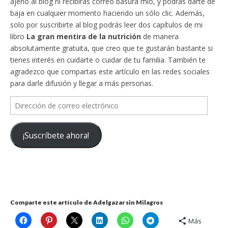
ajeno al blog ni recibirás correo basura mío, y podrás darte de
baja en cualquier momento haciendo un sólo clic. Además,
solo por suscribirte al blog podrás leer dos capítulos de mi
libro
La gran mentira de la nutrición
de manera
absolutamente gratuita, que creo que te gustarán bastante si
tienes interés en cuidarte o cuidar de tu familia. También te
agradezco que compartas este artículo en las redes sociales
para darle difusión y llegar a más personas.
Dirección
de
correo
¡Suscríbete ahora!
electrónico
Comparte este artículo de Adelgazar sin Milagros
Más