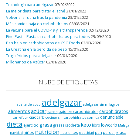
Tecnología para adelgazar
07/02/2022
La mejor dieta para tratar el acné
31/01/2022
Volver a la rutina tras la pandemia
23/01/2022
Más comida baja en carbohidratos
08/08/2021
La vacuna para el COVID-19 y la transparencia
02/12/2020
Fine Pasta: Pasta sin carbohidratos para todos
29/09/2020
Pan bajo en carbohidratos de CSC Foods
02/03/2020
La Creatina en la pérdida de peso
15/01/2020
Triglicéridos para adelgazar
09/01/2020
Millonarios de Azúcar
02/01/2020
NUBE DE ETIQUETAS
adelgazar
adelgazar sin milagros
aceite de coco
azúcar
alimentos
carbohidratos
bajo en carbohidratos
bacon
denunciable
ciaocarb
comida
carrefour
cocinar sin carbohidratos
dieta
keto
grasa
lowcarb
ejercicio
isodieta
grasas
libro
Málaga
nutrición
niños
pan
nutrientes
perder grasa
navidad
obesidad