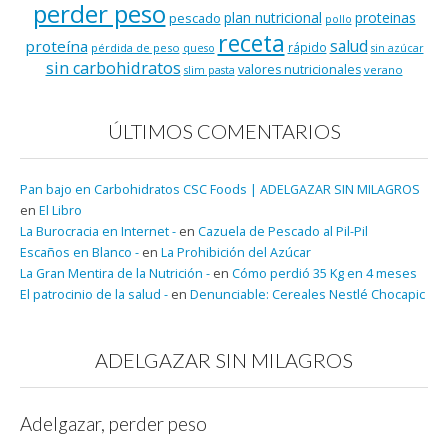
perder peso
plan nutricional
proteinas
pescado
pollo
receta
salud
proteína
rápido
pérdida de peso
queso
sin azúcar
sin carbohidratos
valores nutricionales
verano
slim pasta
ÚLTIMOS COMENTARIOS
Pan bajo en Carbohidratos CSC Foods | ADELGAZAR SIN MILAGROS
en
El Libro
La Burocracia en Internet -
en
Cazuela de Pescado al Pil-Pil
Escaños en Blanco -
en
La Prohibición del Azúcar
La Gran Mentira de la Nutrición -
en
Cómo perdió 35 Kg en 4 meses
El patrocinio de la salud -
en
Denunciable: Cereales Nestlé Chocapic
ADELGAZAR SIN MILAGROS
Adelgazar, perder peso