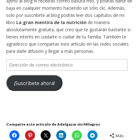
ajeno al blog ni recibirás correo basura mío, y podrás darte de
baja en cualquier momento haciendo un sólo clic. Además,
solo por suscribirte al blog podrás leer dos capítulos de mi
libro
La gran mentira de la nutrición
de manera
absolutamente gratuita, que creo que te gustarán bastante si
tienes interés en cuidarte o cuidar de tu familia. También te
agradezco que compartas este artículo en las redes sociales
para darle difusión y llegar a más personas.
Dirección
de
correo
¡Suscríbete ahora!
electrónico
Comparte este artículo de Adelgazar sin Milagros
Más