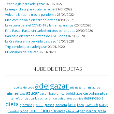
Tecnología para adelgazar
07/02/2022
La mejor dieta para tratar el acné
31/01/2022
Volver a la rutina tras la pandemia
23/01/2022
Más comida baja en carbohidratos
08/08/2021
La vacuna para el COVID-19 y la transparencia
02/12/2020
Fine Pasta: Pasta sin carbohidratos para todos
29/09/2020
Pan bajo en carbohidratos de CSC Foods
02/03/2020
La Creatina en la pérdida de peso
15/01/2020
Triglicéridos para adelgazar
09/01/2020
Millonarios de Azúcar
02/01/2020
NUBE DE ETIQUETAS
adelgazar
adelgazar sin milagros
aceite de coco
azúcar
alimentos
carbohidratos
bajo en carbohidratos
bacon
denunciable
ciaocarb
comida
carrefour
cocinar sin carbohidratos
dieta
keto
grasa
lowcarb
ejercicio
isodieta
grasas
libro
Málaga
nutrición
niños
pan
nutrientes
perder grasa
navidad
obesidad