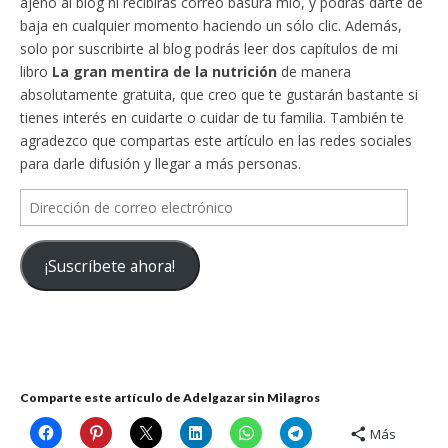
ajeno al blog ni recibirás correo basura mío, y podrás darte de
baja en cualquier momento haciendo un sólo clic. Además,
solo por suscribirte al blog podrás leer dos capítulos de mi
libro
La gran mentira de la nutrición
de manera
absolutamente gratuita, que creo que te gustarán bastante si
tienes interés en cuidarte o cuidar de tu familia. También te
agradezco que compartas este artículo en las redes sociales
para darle difusión y llegar a más personas.
Dirección
de
correo
¡Suscríbete ahora!
electrónico
Comparte este artículo de Adelgazar sin Milagros
Más