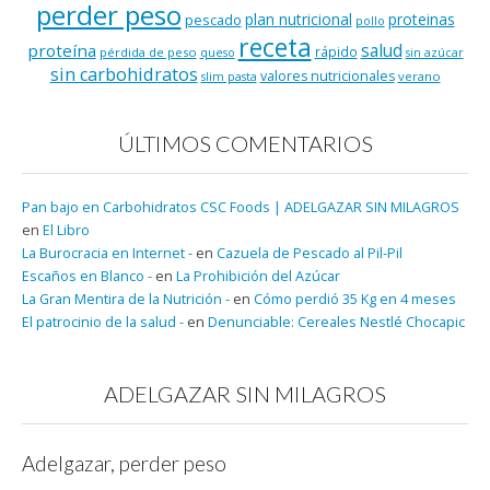
perder peso
plan nutricional
proteinas
pescado
pollo
receta
salud
proteína
rápido
pérdida de peso
queso
sin azúcar
sin carbohidratos
valores nutricionales
verano
slim pasta
ÚLTIMOS COMENTARIOS
Pan bajo en Carbohidratos CSC Foods | ADELGAZAR SIN MILAGROS
en
El Libro
La Burocracia en Internet -
en
Cazuela de Pescado al Pil-Pil
Escaños en Blanco -
en
La Prohibición del Azúcar
La Gran Mentira de la Nutrición -
en
Cómo perdió 35 Kg en 4 meses
El patrocinio de la salud -
en
Denunciable: Cereales Nestlé Chocapic
ADELGAZAR SIN MILAGROS
Adelgazar, perder peso