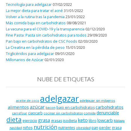
Tecnología para adelgazar
07/02/2022
La mejor dieta para tratar el acné
31/01/2022
Volver a la rutina tras la pandemia
23/01/2022
Más comida baja en carbohidratos
08/08/2021
La vacuna para el COVID-19 y la transparencia
02/12/2020
Fine Pasta: Pasta sin carbohidratos para todos
29/09/2020
Pan bajo en carbohidratos de CSC Foods
02/03/2020
La Creatina en la pérdida de peso
15/01/2020
Triglicéridos para adelgazar
09/01/2020
Millonarios de Azúcar
02/01/2020
NUBE DE ETIQUETAS
adelgazar
adelgazar sin milagros
aceite de coco
azúcar
alimentos
carbohidratos
bajo en carbohidratos
bacon
denunciable
ciaocarb
comida
carrefour
cocinar sin carbohidratos
dieta
keto
grasa
lowcarb
ejercicio
isodieta
grasas
libro
Málaga
nutrición
niños
pan
nutrientes
perder grasa
navidad
obesidad